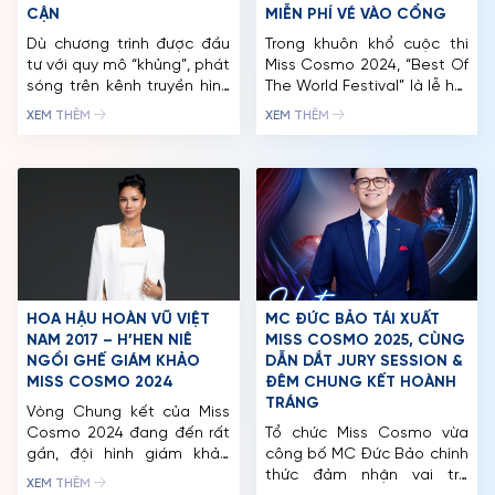
CẬN
MIỄN PHÍ VÉ VÀO CỔNG
Dù chương trình được đầu
Trong khuôn khổ cuộc thi
tư với quy mô “khủng”, phát
Miss Cosmo 2024, “Best Of
sóng trên kênh truyền hình
The World Festival” là lễ hội
quốc tế AXN nhưng giá vé
tôn vinh sự đa dạng và
XEM THÊM
XEM THÊM
để tham dự các đêm Bán
phong phú của các nền
kết, Chung kết Miss Cosmo
văn hóa thế giới, do
2024 vẫn được đánh giá là
Gamuda Land đăng cai tổ
dễ dàng tiếp cận, phù hợp
chức vào ngày 29/09/2024
cho nhiều đối tượng khán
tại Celadon City (Quận Tân
giả đam mê các cuộc […]
Phú, TP.HCM). Cùng với gần
60 thí sinh của […]
HOA HẬU HOÀN VŨ VIỆT
MC ĐỨC BẢO TÁI XUẤT
NAM 2017 – H’HEN NIÊ
MISS COSMO 2025, CÙNG
NGỒI GHẾ GIÁM KHẢO
DẪN DẮT JURY SESSION &
MISS COSMO 2024
ĐÊM CHUNG KẾT HOÀNH
TRÁNG
TRANG CHỦ
Vòng Chung kết của Miss
Cosmo 2024 đang đến rất
Tổ chức Miss Cosmo vừa
MCO
gần, đội hình giám khảo
công bố MC Đức Bảo chính
của cuộc thi cũng dần
thức đảm nhận vai trò
XEM THÊM
CUỘC THI