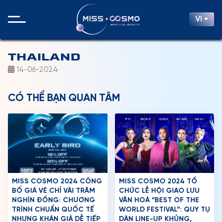
VI
THAILAND
14-06-2024
CÓ THỂ BẠN QUAN TÂM
MISS COSMO 2024 CÔNG
MISS COSMO 2024 TỔ
BỐ GIÁ VÉ CHỈ VÀI TRĂM
CHỨC LỄ HỘI GIAO LƯU
NGHÌN ĐỒNG: CHƯƠNG
VĂN HOÁ “BEST OF THE
TRÌNH CHUẨN QUỐC TẾ
WORLD FESTIVAL”: QUY TỤ
NHƯNG KHÁN GIẢ DỄ TIẾP
DÀN LINE-UP KHỦNG,