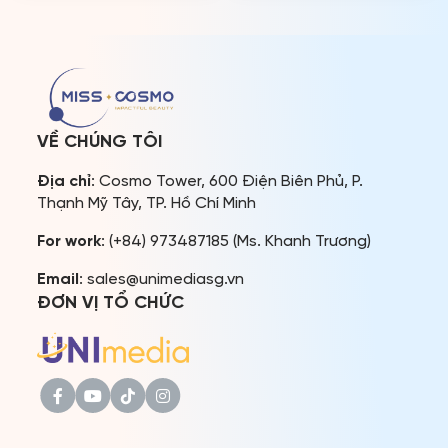
2025 – Lễ hội Sắc đẹp và
thu hút về hàng chục nghìn
Âm nhạc vào ngày
lượt tương tác đến từ
20/12/2025 tại TP. Hồ Chí
người hâm mộ sắc đẹp
Minh: Hà Ngọc Hà, Trúc
khắp nơi trên thế giới. Miss
Nhân, Phương Mỹ Chi, Văn
Cosmo 2024 – Thế Vận Hội
Mai Hương, DJ WOKEUP, […]
[…]
VỀ CHÚNG TÔI
Địa chỉ
: Cosmo Tower, 600 Điện Biên Phủ, P.
Thạnh Mỹ Tây, TP. Hồ Chí Minh
For work
: (+84) 973487185 (Ms. Khanh Trương)
Email
: sales@unimediasg.vn
ĐƠN VỊ TỔ CHỨC