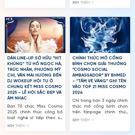
hoàn thiện. Ngày
người dẫn chương trình cho
XEM THÊM
1/10/2024, tổ chức Miss
đêm Jury Session và
TIN TỨC & THƯ VIỆN
Cosmo đã công bố giám
Chung kết Miss Cosmo
khảo tiếp theo được gọi
2025. Tiếp nối hành trình
ĐỐI TÁC
tên là Hoa hậu Hoàn vũ
đồng hành cùng các sân
Việt Nam 2017, Top 5 Miss
khấu sắc đẹp uy tín, MC
FAQ
Universe 2018 H’Hen Niê.
Đức Bảo chính thức đảm
Cựu chủ […]
nhận vai trò người dẫn […]
DÀN LINE-UP SỞ HỮU “HIT
CHÍNH THỨC MỞ CỔNG
KHỦNG” TỪ HỒ NGỌC HÀ,
BÌNH CHỌN GIẢI THƯỞNG
TRÚC NHÂN, PHƯƠNG MỸ
“COSMO SOCIAL
CHI, VĂN MAI HƯƠNG ĐẾN
AMBASSADOR” BY BHMED
DJ WOKEUP HỘI TỤ Ở
– “TẤM VÉ VÀNG” GHI TÊN
CHUNG KẾT MISS COSMO
VÀO TOP 21 MISS COSMO
2025 – LỄ HỘI SẮC ĐẸP VÀ
2024
ÂM NHẠC
Chỉ trong hơn 3 ngày chính
Ban Tổ chức Miss Cosmo
thức mở cổng bình chọn
2025 chính thức công bố
trên fanpage chính thức
loạt nghệ sĩ tiếp theo sẽ
của Miss Cosmo 2024, giải
XEM THÊM
khuấy động sân khấu Đêm
thưởng “Cosmo Social
XEM THÊM
Chung kết Miss Cosmo
Ambassador” by BHMed đã