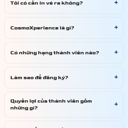
+
Tôi có cần in vé ra không?
+
CosmoXperience là gì?
+
Có những hạng thành viên nào?
+
Làm sao để đăng ký?
Quyền lợi của thành viên gồm
+
những gì?
TRANG CHỦ
MCO