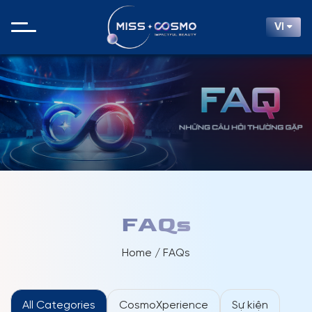
VI
FAQs
Home / FAQs
All Categories
CosmoXperience
Sự kiện