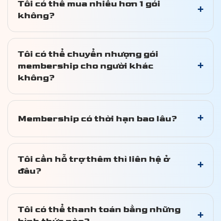
Tôi có thể mua nhiều hơn 1 gói
+
CUỘC THI
không?
TIN TỨC & THƯ VIỆN
ĐỐI TÁC
Tôi có thể chuyển nhượng gói
+
membership cho người khác
FAQ
không?
+
Membership có thời hạn bao lâu?
Tôi cần hỗ trợ thêm thì liên hệ ở
+
đâu?
Tôi có thể thanh toán bằng những
+