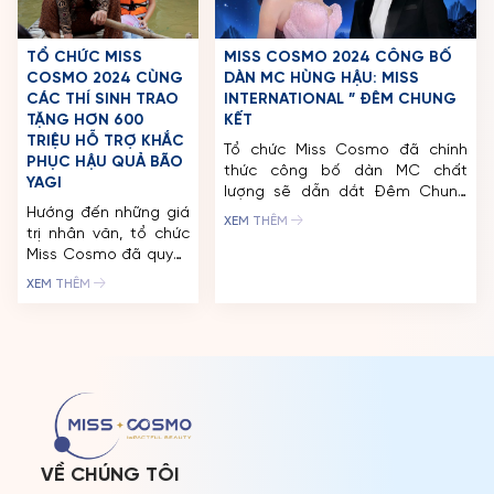
nhiệt từ người hâm
mộ và các cơ quan
truyền […]
TỔ CHỨC MISS
MISS COSMO 2024 CÔNG BỐ
COSMO 2024 CÙNG
DÀN MC HÙNG HẬU: MISS
CÁC THÍ SINH TRAO
INTERNATIONAL ” ĐÊM CHUNG
TẶNG HƠN 600
KẾT
TRIỆU HỖ TRỢ KHẮC
Tổ chức Miss Cosmo đã chính
PHỤC HẬU QUẢ BÃO
thức công bố dàn MC chất
YAGI
lượng sẽ dẫn dắt Đêm Chung
Hướng đến những giá
kết của cuộc thi gồm Miss
XEM THÊM
trị nhân văn, tổ chức
International 2016 – Kylie
Miss Cosmo đã quyết
Verzosa, MC Đức Bảo, MC Vĩnh
định thay đổi lịch trình
Phú, MC Kim Đô và người đẹp
XEM THÊM
một số hoạt động
Phan Lê Hoàng An. Á hậu
cuộc thi Miss Cosmo
Phương Anh cùng nhà sáng tạo
2024 để chung tay
nội dung […]
khắc phục hậu quả
do bão số 3 gây ra
tại các tỉnh phía Bắc.
Ngay sau khi nhập
cuộc tại Hà Nội, các
thí […]
VỀ CHÚNG TÔI