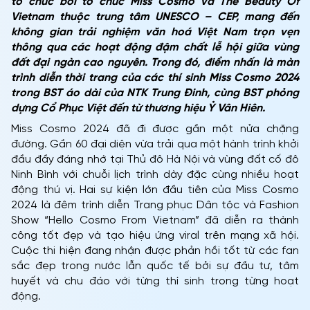
tổ chức bởi tổ chức Miss Cosmo và The Beauty Of
Vietnam thuộc trung tâm UNESCO – CEP, mang đến
không gian trải nghiệm văn hoá Việt Nam trọn vẹn
thông qua các hoạt động đậm chất lễ hội giữa vùng
đất đại ngàn cao nguyên. Trong đó, điểm nhấn là màn
trình diễn thời trang của các thí sinh Miss Cosmo 2024
trong BST áo dài của NTK Trung Đinh, cùng
BST phỏng
dựng Cổ Phục Việt đến từ thương hiệu Ỷ Vân Hiên.
Miss Cosmo 2024 đã đi được gần một nửa chặng
đường. Gần 60 đại diện vừa trải qua một hành trình khởi
đầu đầy đáng nhớ tại Thủ đô Hà Nội và vùng đất cố đô
Ninh Bình với chuỗi lịch trình dày đặc cùng nhiều hoạt
động thú vị. Hai sự kiện lớn đầu tiên của Miss Cosmo
2024 là đêm trình diễn Trang phục Dân tộc và Fashion
Show “Hello Cosmo From Vietnam” đã diễn ra thành
công tốt đẹp và tạo hiệu ứng viral trên mạng xã hội.
Cuộc thi hiện đang nhận được phản hồi tốt từ các fan
sắc đẹp trong nước lẫn quốc tế bởi sự đầu tư, tâm
huyết và chu đáo với từng thí sinh trong từng hoạt
động.