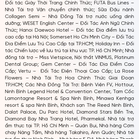
Đối tác Giày Thời Trang Chính Thức; FUTA Bus Lines –
Nhà Tài trợ Vận chuyển chính thức; Sữa Đậu nành
Collagen Semi – Nhà Đồng Tài trợ nước uống dinh
dưỡng; WESET English Center – Đối Tác Anh Ngữ Chính
Thức; Hanoi Daewoo Hotel – Đối tác Địa điểm lưu trú
cao cấp tại Hà Nội; Somerset Ho Chi Minh City – Đối Tác
Địa Điểm Lưu Trú Cao Cấp tại TP.HCM; Holiday Inn – Đối
tác Chiến lược về lưu trú tại khu vực TP. Hồ Chí Minh; Nhà
đồng tài trợ – Miss Vietspice, Nội thất VINMUS, Platinum
Dental Group; Gem Center – Đối Tác Địa Điểm Cao
Cấp; Vertu – Đối Tác Điện Thoại Cao Cấp; La Rose
Flowers – Nhà Tài Trợ Hoa Chính Thức Giai Đoạn
TP.HCM; Các Nhà Đồng Tài Trợ: Bệnh Viện FV, Hottour,
Ninh Bình Legend Hotel & Convention Center, Tam Cốc
Lamontagne Resort & Spa Ninh Bình, Minawa Kenhga
resort & spa Ninh Bình, Khách sạn The Reed Ninh Bình,
Dalat Palace, Du Parc Hotel, Diamond Stars Bến Tre,
Diamond Bay Nha Trang Hotel, Pharmekal. Nhà tài trợ
ẩm thực tại TP. Hồ Chí Minh – Quán Bụi, Nhà hàng Cơm
chay Nàng Tấm, Nhà hàng Takahiro, Ann Quán; Nhà tài