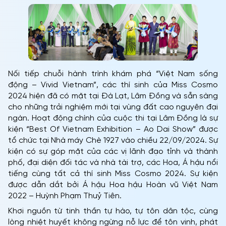
Nối tiếp chuỗi hành trình khám phá “Việt Nam sống
động – Vivid Vietnam”, các thí sinh của Miss Cosmo
2024 hiện đã có mặt tại Đà Lạt, Lâm Đồng và sẵn sàng
cho những trải nghiệm mới tại vùng đất cao nguyên đại
ngàn. Hoạt động chính của cuộc thi tại Lâm Đồng là sự
kiện “Best Of Vietnam Exhibition – Ao Dai Show” được
tổ chức tại Nhà máy Chè 1927 vào chiều 22/09/2024. Sự
kiện có sự góp mặt của các vị lãnh đạo tỉnh và thành
phố, đại diện đối tác và nhà tài trợ, các Hoa, Á hậu nổi
tiếng cùng tất cả thí sinh Miss Cosmo 2024. Sự kiện
được dẫn dắt bởi Á hậu Hoa hậu Hoàn vũ Việt Nam
2022 – Huỳnh Phạm Thuỷ Tiên.
Khơi nguồn từ tinh thần tự hào, tự tôn dân tộc, cùng
lòng nhiệt huyết không ngừng nỗ lực để tôn vinh, phát