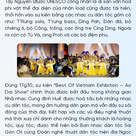
Tây Nguyên (được UNESCO công nhận là di sản văn hoá
phi vật thể đại diện của nhân loại) cũng được tái hiện,
thổi hồn vào sự kiện bằng các nhạc cụ dân tộc gồm có
như: T’Rưng solo, T’rưng bass, Ding Pah, Đàn đá, bộ
chiêng 6, bộ Cồng, trống, các ống tre Cing Ding. Ngoài
ra còn có Tù Và, cing Proh và các bộ đệm phụ.
Đúng 17g30, sự kiện “Best Of Vietnam Exhibition – Ao
Dai Show” chính thức được bắt đầu trong không gian
Nhã nhạc Cung đình Huế được hoà tấu bởi những nhạc
cụ dân tộc, mang âm hưởng dân gian mà vẫn đầy sự sôi
động của thời đại. Kết hợp với các vũ điệu nghệ thuật
mà thời xưa chỉ dành cho những thưởng khách là hoàng
tộc, quý tộc, được thể hiện bởi Ban nhạc dân tộc Sài
Gòn Ơi! cùng Đoàn nghệ thuật dân tộc hiện đại Ngọc