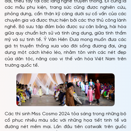
đại, thêu tay tại các làng nghề truyền thống. Đi cùng là
các mẫu phụ kiện, trang sức cũng được nghiên cứu,
phỏng dựng, cẩn thận kỹ càng dưới sự cố vấn của các
chuyên gia và được thực hiện bởi các thợ thủ công lành
nghề. Bộ sưu tập đảm bảo được sự cân bằng, hài hòa
giữa quy chuẩn lịch sử và tính ứng dụng, giữa tính thẩm
mỹ và sự tinh tế. Ỷ Vân Hiên Đưa mong muốn đưa các
giá trị truyền thống xưa vào đời sống đương đại, ứng
dụng một cách khéo léo, nhằm tôn vinh các nét đẹp
của dân tộc, nâng cao vị thế văn hóa Việt Nam trên
trường quốc tế.
Các thí sinh Miss Cosmo 2024 tỏa sáng trong những bộ
cổ phục nhiều màu sắc với những họa tiết tinh tế và
đường nét mềm mại. Lần đầu tiên catwalk trên guốc