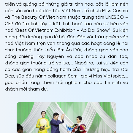
triển và quảng bá những giá trị tinh hoa, cốt lõi làm nên
bản sắc văn hoá dân tộc Việt Nam, tổ chức Miss Cosmo
và The Beauty Of Viet Nam thuộc trung tâm UNESCO –
CEP đã “tụ tinh túy – kết tinh hoa” tạo nên sự kiện văn
hoá “Best Of Vietnam Exhibition – Ao Dai Show”. Sự kiện
mang đến không gian lễ hội độc đáo với trải nghiệm văn
hoá Việt Nam trọn vẹn thông qua các hoạt động lễ hội
như: thưởng thức triển lãm Áo Dài, không gian văn hóa
cồng chiêng Tây Nguyên và các nhạc cụ dân tộc,
không gian thưởng trà và lụa,… Ngoài ra, tại sự kiện còn
có các gian hàng đồng hành của Thương hiệu trà Đôi
Dép, sữa đậu nành collagen Semi, gia vị Miss Vietspice,…
góp phần tăng thêm trải nghiệm cho các thí sinh và
khách mời tham dự.