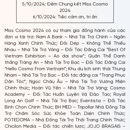
5/10/2024: Đêm Chung kết Miss Cosmo
2024
6/10/2024: Tiệc cảm ơn, tri ân
Miss Cosmo 2024 có sự tham gia đồng hành của các
đơn vị tài trợ: Nam A Bank – Nhà Tài Trợ Chính – Ngân
Hàng Xanh Chính Thức; Đôi Dép – Không Thể Thiếu
Nhau – Nhà Tài Trợ Vàng – Đối Tác Đăng Cai “Best Of
Vietnam Exhibition – Ao dai show”; Quần Thể Danh
thắng Tràng An – Nhà Tài Trợ Bạc – Đối Tác Đăng Cai
“Hello Cosmo From Vietnam”; Khu du lịch sinh thái Thung
Nham – Nhà Tài Trợ Bạc – Đối tác đăng cai “Trang Phục
Dân Tộc”; Ngọc Châu Âu – Nhà Tài Trợ Vương Miện
Chính thức; Hoàn Vũ Yến – Nhà Tài Trợ Vàng; Cosmo
Academy – Đối Tác Huấn Luyện Và Đào Tạo; Royal
Long An Golf – Nhà Tài Trợ Bạc; Eventista – Đối Tác
Bình Chọn Chính Thức; BH MED – Tripollar Nhà Đồng Tài
Trợ Chăm Sóc Sức Khỏe Toàn Diện Chính Thức;
POTEDOMA – Nhà Đồng Tài Trợ Thời Trang Chính Thức;
Chicilon Media – Đối tác chiến lược; JOJO BRAGAIS –