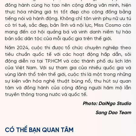
đồng hành cùng họ tạo nên cộng đồng văn minh, hiện
thực hóa những giá trị tốt đẹp cho cộng đồng bằng
tiếng nói và hành động. Không chỉ tôn vinh phụ nữ ưu tú
có trí tuệ, sắc đẹp, bản lĩnh và nội lực, Miss Cosmo còn
mang đến cơ hội quảng bá và vinh danh niềm tự hào
bản sắc dân tộc của mỗi quốc gia trên thế giới.
Năm 2024, cuộc thi được tổ chức chuyên nghiệp theo
tiêu chuẩn quốc tế với các hoạt động hấp dẫn, sôi
động diễn ra tại TP.HCM và các thành phố du lịch lớn
của Việt Nam. Với sự tham gia của nhiều quốc gia và
vùng lãnh thổ trên thế giới, cuộc thi là một trong những
sự kiện văn hóa nghệ thuật bùng nổ, thu hút sự quan
tâm và đồng hành của cộng đồng người hâm mộ lẫn
truyền thông trong nước và quốc tế.
Photo: DaiNgo Studio
Sang Dao Team
CÓ THỂ BẠN QUAN TÂM