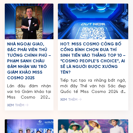
NHÀ NGOẠI GIAO,
HOT: MISS COSMO CÔNG BỐ
ĐẶC PHÁI VIÊN THỦ
CỔNG BÌNH CHỌN ĐƯA THÍ
TƯỚNG CHÍNH PHỦ –
SINH TIẾN VÀO THẲNG TOP 10 –
PHẠM SANH CHÂU
“COSMO PEOPLE’S CHOICE”, AI
ĐẢM NHẬN VAI TRÒ
SẼ LÀ NGƯỜI ĐƯỢC XƯỚNG
GIÁM KHẢO MISS
TÊN?
COSMO 2025
Tiếp tục tạo ra những bất ngờ,
Lần đầu đảm nhận
mới đây Thế vận hội Sắc đẹp
vai trò Giám khảo tại
Quốc tế Miss Cosmo 2024 đã
Miss Cosmo 2025,
chính thức mở cổng bình chọn
XEM THÊM
ông Phạm Sanh Châu
giải thưởng “Cosmo People’s
XEM THÊM
– Nhà Ngoại giao kỳ
Choice” trên nền tảng Eventista
cựu với hơn ba thập
qua link bình chọn:
kỷ công tác tại Bộ
https://misscosmo.1voting.com/.
Ngoại giao Việt Nam,
Sau 3 vòng voting, thí sinh cao
mang đến những tiêu
điểm nhất sẽ được lọt vào danh