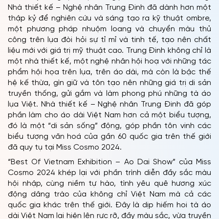
Nhà thiết kế – Nghệ nhân Trung Đinh đã dành hơn một
thập kỷ để nghiên cứu và sáng tạo ra kỹ thuật ombre,
một phương pháp nhuộm loang và chuyển màu thủ
công trên lụa đòi hỏi sự tỉ mỉ và tinh tế, tạo nên chất
liệu mới với giá trị mỹ thuật cao. Trung Đinh không chỉ là
một nhà thiết kế, một nghệ nhân hội hoạ với những tác
phẩm hội họa trên lụa, trên áo dài, mà còn là bậc thế
hệ kế thừa, gìn giữ và tôn tạo nên những giá trị di sản
truyền thống, gửi gắm và làm phong phú những tà áo
lụa Việt. Nhà thiết kế – Nghệ nhân Trung Đinh đã góp
phần làm cho áo dài Việt Nam hơn cả một biểu tượng,
đó là một “di sản sống” động, góp phần tôn vinh các
biểu tượng văn hoá của gần 60 quốc gia trên thế giới
đã quy tụ tại Miss Cosmo 2024.
“Best Of Vietnam Exhibition – Ao Dai Show” của Miss
Cosmo 2024 khép lại với phần trình diễn đầy sắc màu
hội nhập, cùng niềm tự hào, tình yêu quê hương xúc
động dâng trào của không chỉ Việt Nam mà cả các
quốc gia khác trên thế giới. Đây là dịp hiếm hoi tà áo
dài Việt Nam lại hiện lên rực rỡ, đầy màu sắc, vừa truyền