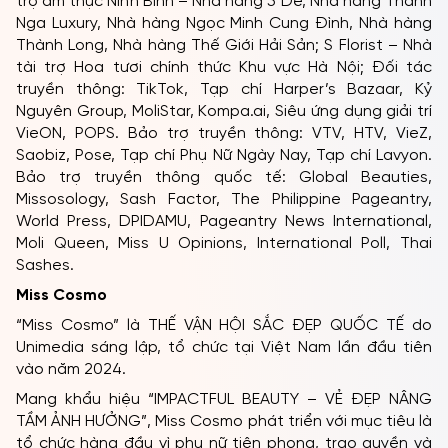
trợ ẩm thực Ninh Bình – Nhà hàng 5 Dê, Nhà hàng Thanh
Nga Luxury, Nhà hàng Ngọc Minh Cung Đình, Nhà hàng
Thành Long, Nhà hàng Thế Giới Hải Sản; S Florist – Nhà
tài trợ Hoa tươi chính thức Khu vực Hà Nội; Đối tác
truyền thông: TikTok, Tạp chí Harper’s Bazaar, Kỷ
Nguyên Group, MoliStar, Kompa.ai, Siêu ứng dụng giải trí
VieON, POPS. Bảo trợ truyền thông: VTV, HTV, VieZ,
Saobiz, Pose, Tạp chí Phụ Nữ Ngày Nay, Tạp chí Lavyon.
Bảo trợ truyền thông quốc tế: Global Beauties,
Missosology, Sash Factor, The Philippine Pageantry,
World Press, DPIDAMU, Pageantry News International,
Moli Queen, Miss U Opinions, International Poll, Thai
Sashes.
Miss Cosmo
“Miss Cosmo” là THẾ VẬN HỘI SẮC ĐẸP QUỐC TẾ do
Unimedia sáng lập, tổ chức tại Việt Nam lần đầu tiên
vào năm 2024.
Mang khẩu hiệu “IMPACTFUL BEAUTY – VẺ ĐẸP NÂNG
TẦM ẢNH HƯỞNG”, Miss Cosmo phát triển với mục tiêu là
tổ chức hàng đầu vì phụ nữ tiên phong, trao quyền và