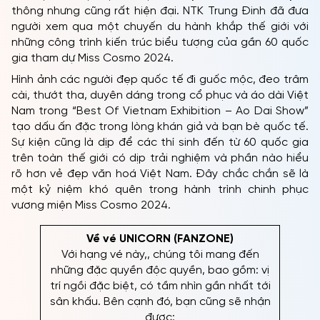
thông nhưng cũng rất hiện đại. NTK Trung Đinh đã đưa
người xem qua một chuyến du hành khắp thế giới với
những công trình kiến trúc biểu tượng của gần 60 quốc
gia tham dự Miss Cosmo 2024.
Hình ảnh các người đẹp quốc tế đi guốc mộc, đeo trâm
cài, thướt tha, duyên dáng trong cổ phục và áo dài Việt
Nam trong “Best Of Vietnam Exhibition – Ao Dai Show”
tạo dấu ấn đặc trong lòng khán giả và bạn bè quốc tế.
Sự kiện cũng là dịp để các thí sinh đến từ 60 quốc gia
trên toàn thế giới có dịp trải nghiệm và phần nào hiểu
rõ hơn vẻ đẹp văn hoá Việt Nam. Đây chắc chắn sẽ là
một kỷ niệm khó quên trong hành trình chinh phục
vương miện Miss Cosmo 2024.
Về vé UNICORN (FANZONE)
Với hạng vé này,, chúng tôi mang đến
những đặc quyền độc quyền, bao gồm: vị
trí ngồi đặc biệt, có tầm nhìn gần nhất tới
sân khấu. Bên cạnh đó, bạn cũng sẽ nhận
được: