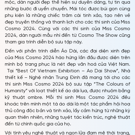
mộc, dàn người đẹp thể hiện sự duyên dáng, tự tin qua
những bước đi uyển chuyển. Mái tóc được búi gọn cùng
TRANG CHỦ
phụ kiện là những chiếc trâm cài tinh xảo, tạo nên vẻ
đẹp truyền thống và thanh lịch cho các thí sinh của Miss
MCO
Cosmo 2024. Cùng với các thí sinh của Miss Cosmo
CUỘC THI
2024, dàn người mẫu nhí đến từ Cosmo The Show cũng
tham gia trình diễn bộ sưu tập này.
TIN TỨC & THƯ VIỆN
Đến với phần trình diễn Áo Dài, các đại diện xinh đẹp
của Miss Cosmo 2024 hào hứng lần đầu được diện trên
ĐỐI TÁC
mình bộ trang phục là nét đẹp văn hoá của Việt Nam.
FAQ
Tại “Best Of Vietnam Exhibition – Ao Dai Show”, Nhà
thiết kế – Nghệ nhân Trung Đinh đã mang tới cho các
thí sinh Miss Cosmo 2024 bộ sưu tập “The Colours of
Humanity” với loạt thiết kế áo dài lụa, được nhuộm bằng
kỹ thuật ombre. Mỗi thí sinh Miss Cosmo 2024 đều
khoác trên mình một tà áo dài là một tác phẩm hội hoạ
thủ công độc bản và tinh xảo, lấy cảm hứng từ những kỳ
quan thiên nhiên, những tuyệt tác kiến trúc, nghệ thuật
đến từ chính quốc gia của họ.
Với tình yêu nghệ thuật và ngọn lửa đam mê thời trang,