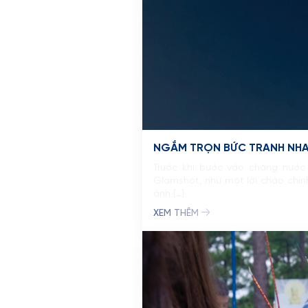
NGẮM TRỌN BỨC TRANH NHA
Trước khi bước vào chặng nước
Glamshot, như một lời chào chín
ảnh […]
XEM THÊM