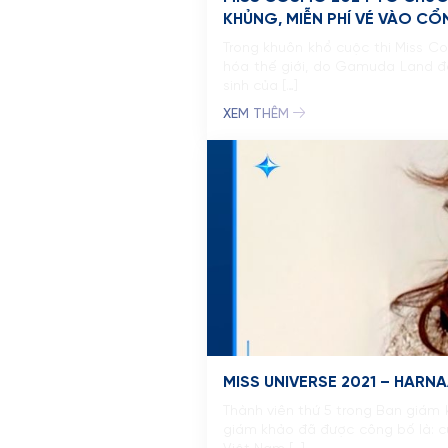
KHỦNG, MIỄN PHÍ VÉ VÀO C
Trong khuôn khổ cuộc thi Miss Co
hóa thế giới, do Gamuda Land đă
sinh của […]
XEM THÊM
MISS UNIVERSE 2021 – HAR
Thành viên thứ 5 trong Ban giám 
giám khảo đã được công bố là: cự