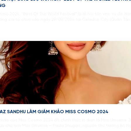
ỔNG
smo 2024, “Best Of The World Festival” là lễ hội tôn vinh sự đa 
ng cai tổ chức vào ngày 29/09/2024 tại Celadon City (Quận Tân P
NAAZ SANDHU LÀM GIÁM KHẢO MISS COSMO 2024
khảo của Miss Cosmo 2024 đã chính thức lộ diện là Miss Universe 2
u chủ tịch Miss Universe – Paula Shugart, nguyên thứ trưởng Bộ N