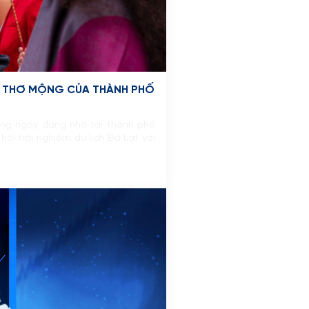
ẸP THƠ MỘNG CỦA THÀNH PHỐ
ững ngày đáng nhớ tại thành phố
ội trải nghiệm du lịch Đà Lạt với