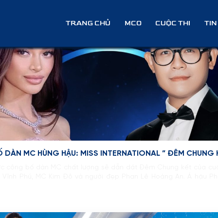
 chí
TRANG CHỦ
MCO
CUỘC THI
TIN
DÀN MC HÙNG HẬU: MISS INTERNATIONAL ” ĐÊM CHUNG
c công bố dàn MC chất lượng sẽ dẫn dắt Đêm Chung kết của cuộc
C Vĩnh Phú, MC Kim Đô và người đẹp Phan Lê Hoàng An. Á hậu P