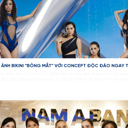
 ẢNH BIKINI “BỎNG MẮT” VỚI CONCEPT ĐỘC ĐÁO NGAY 
 tổ chức Miss Cosmo 2024 đã khiến fan sắc đẹp phấn khích khi côn
độc đáo cùng loạt bikini rực rỡ, các thí sinh xuất hiện với một phi