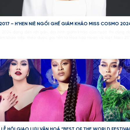
2017 – H’HEN NIÊ NGỒI GHẾ GIÁM KHẢO MISS COSMO 202
024 đang đến rất gần, đội hình giám khảo của cuộc thi cũng dầ
 khảo tiếp theo được gọi tên là Hoa hậu Hoàn vũ Việt Nam 2017
Ễ HỘI GIAO LƯU VĂN HOÁ “BEST OF THE WORLD FESTIVAL