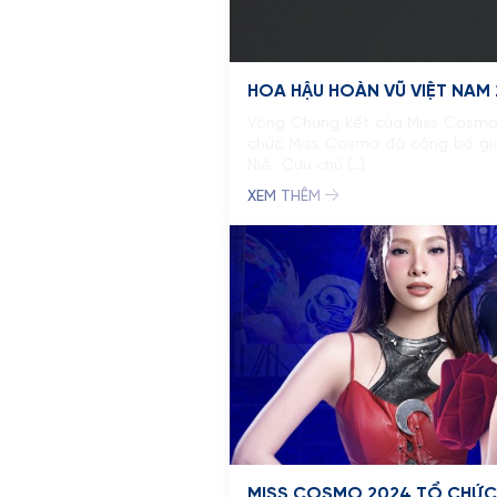
HOA HẬU HOÀN VŨ VIỆT NAM 
Vòng Chung kết của Miss Cosmo 2
chức Miss Cosmo đã công bố giám
Niê. Cựu chủ […]
XEM THÊM
MISS COSMO 2024 TỔ CHỨC L