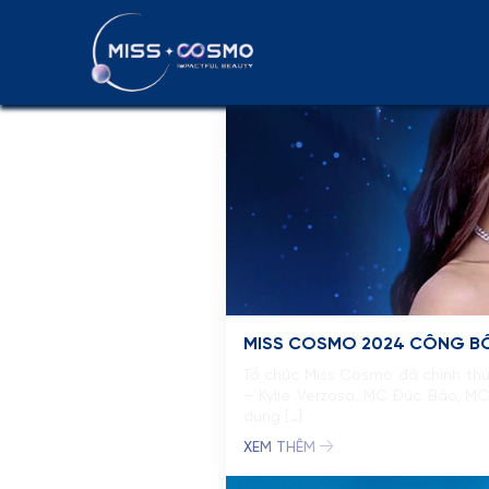
Thông cáo báo
MISS COSMO 2024 CÔNG BỐ 
Tổ chức Miss Cosmo đã chính thứ
– Kylie Verzosa, MC Đức Bảo, M
dung […]
XEM THÊM