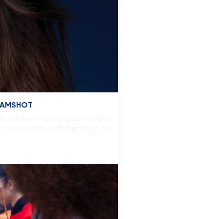
LAMSHOT
c Miss Cosmo đã công bố bộ ảnh
ss Cosmo 2024 xuất hiện trong bộ