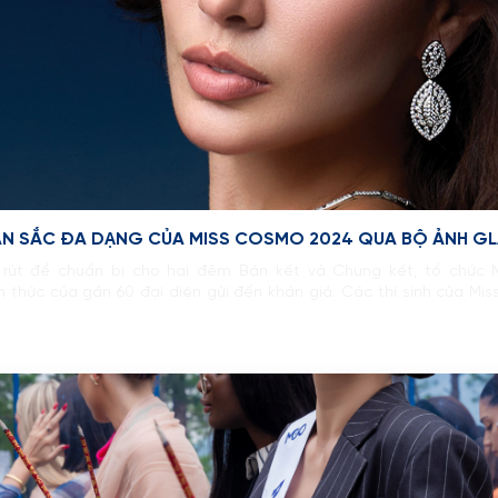
N SẮC ĐA DẠNG CỦA MISS COSMO 2024 QUA BỘ ẢNH G
 rút để chuẩn bị cho hai đêm Bán kết và Chung kết, tổ chứ
h thức của gần 60 đại diện gửi đến khán giả. Các thí sinh của Mi