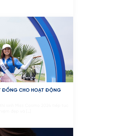
 TỶ ĐỒNG CHO HOẠT ĐỘNG
 thí sinh Miss Cosmo 2024 tiếp tục
niệm đẹp và […]