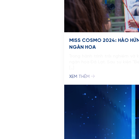
MISS COSMO 2024: HÀO HỨNG
NGÀN HOA
Trong hành trình trải nghiệm v
ngàn hoa Đà Lạt. Sau sự kiện “Be
[…]
XEM THÊM