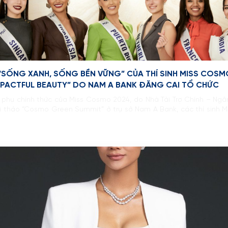
“SỐNG XANH, SỐNG BỀN VỮNG” CỦA THÍ SINH MISS COSMO
PACTFUL BEAUTY” DO NAM A BANK ĐĂNG CAI TỔ CHỨC
ng phụ chính thức của Miss Cosmo 2024, do Nhà Tài Trợ Chính – Ng
i thảo “Cosmo Green Summit” ở trụ sở Nam A Bank, các thí sinh M