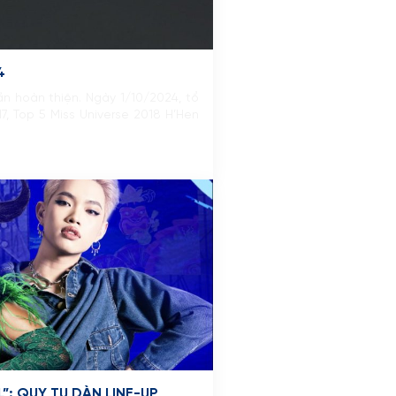
4
n hoàn thiện. Ngày 1/10/2024, tổ
, Top 5 Miss Universe 2018 H’Hen
”: QUY TỤ DÀN LINE-UP