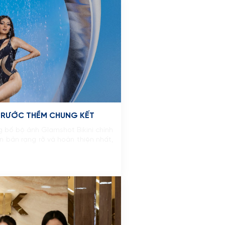
TRƯỚC THỀM CHUNG KẾT
g bố bộ ảnh Glamshot Bikini chính
ên bản rạng rỡ và hoàn thiện nhất,