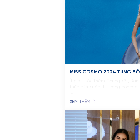
MISS COSMO 2024 TUNG BỘ
Ít giờ trước thềm Chung kết, Ban
thức của cuộc thi. Trong concept 
[…]
XEM THÊM