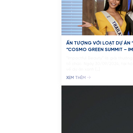
ẤN TƯỢNG VỚI LOẠT DỰ ÁN 
“COSMO GREEN SUMMIT – IM
“Impactful Beauty” là giải thưở
tổ chức. Ngày 30/09/2024, tại hộ
về dự án xanh […]
XEM THÊM