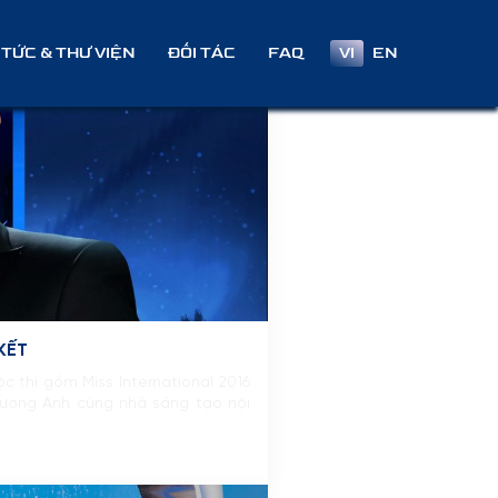
VI
EN
 TỨC & THƯ VIỆN
ĐỐI TÁC
FAQ
 KẾT
 thi gồm Miss International 2016
hương Anh cùng nhà sáng tạo nội