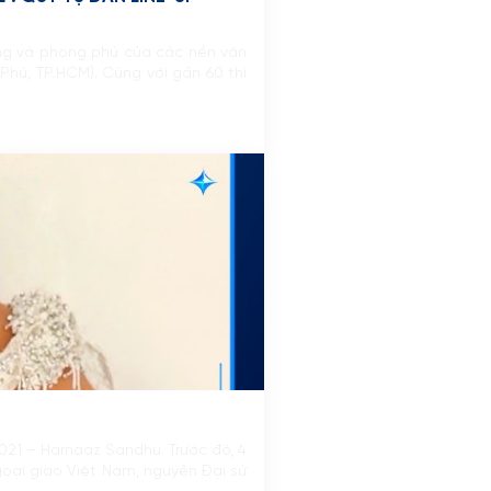
dạng và phong phú của các nền văn
hú, TP.HCM). Cùng với gần 60 thí
021 – Harnaaz Sandhu. Trước đó, 4
goại giao Việt Nam, nguyên Đại sứ