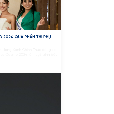
 2024 QUA PHẦN THI PHỤ
ân Hàng Xanh Chính Thức đăng cai
iss Cosmo 2024 lần lượt trình bày