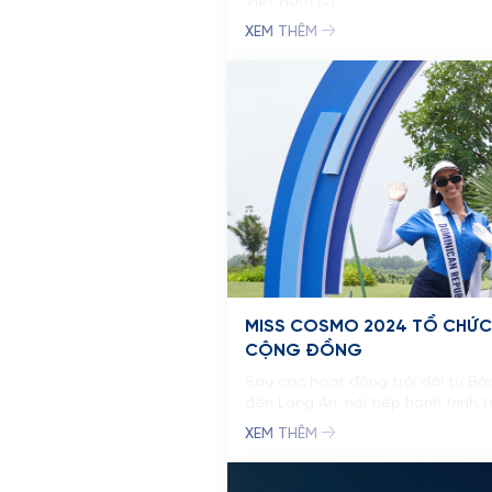
Việt Nam […]
XEM THÊM
MISS COSMO 2024 TỔ CHỨC
CỘNG ĐỒNG
Sau các hoạt động trải dài từ Bắc
đến Long An, nối tiếp hành trình
XEM THÊM