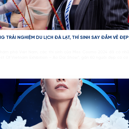
 TRẢI NGHIỆM DU LỊCH ĐÀ LẠT, THÍ SINH SAY ĐẮM VẺ Đ
à khám phá Việt Nam, các thí sinh của Miss Cosmo 2024 đã có nh
st Of Vietnam Exhibition – Ao Dai Show”, gần 60 người đẹp có cơ h