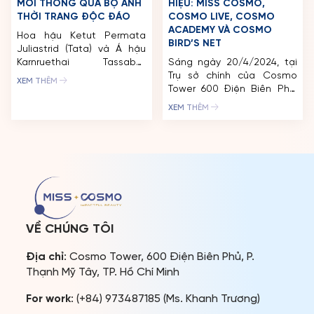
MỚI THÔNG QUA BỘ ẢNH
HIỆU: MISS COSMO,
THỜI TRANG ĐỘC ĐÁO
COSMO LIVE, COSMO
ACADEMY VÀ COSMO
Hoa hậu Ketut Permata
BIRD’S NET
Juliastrid (Tata) và Á hậu
Karnruethai Tassabut
Sáng ngày 20/4/2024, tại
(Mook) vừa cùng nhau thực
Trụ sở chính của Cosmo
XEM THÊM
hiện một bộ ảnh kỷ niệm 3
Tower 600 Điện Biên Phủ,
tháng đăng quang Miss
Phường 22, Bình Thạnh, TP.
XEM THÊM
Cosmo 2024. Hai nàng hậu
Hồ Chí Minh, Công ty TNHH
biến hóa đa dạng với hai
Unimedia Vietnam
layout ấn tượng. Bộ ảnh
(Unimedia) đã tổ chức
mang thông điệp về vẻ
thành công sự kiện Ra mắt
đẹp đích thực trong kỷ
thương hiệu quốc tế Hệ
nguyên mới, […]
Sinh thái Cosmo+ giai
đoạn 1 bao gồm 4 thương
hiệu: Miss Cosmo […]
VỀ CHÚNG TÔI
Địa chỉ
: Cosmo Tower, 600 Điện Biên Phủ, P.
Thạnh Mỹ Tây, TP. Hồ Chí Minh
For work
: (+84) 973487185 (Ms. Khanh Trương)