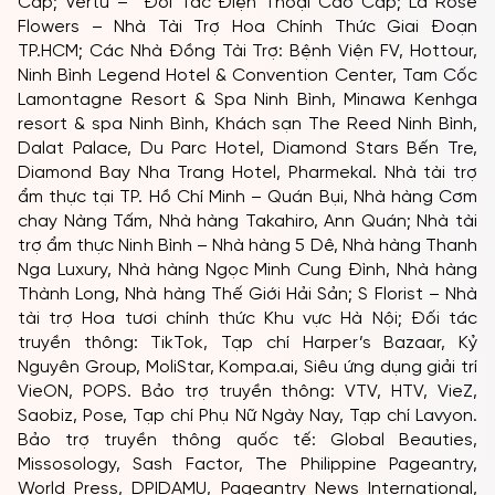
Cấp; Vertu – Đối Tác Điện Thoại Cao Cấp; La Rose
Flowers – Nhà Tài Trợ Hoa Chính Thức Giai Đoạn
TP.HCM; Các Nhà Đồng Tài Trợ: Bệnh Viện FV, Hottour,
Ninh Bình Legend Hotel & Convention Center, Tam Cốc
Lamontagne Resort & Spa Ninh Bình, Minawa Kenhga
resort & spa Ninh Bình, Khách sạn The Reed Ninh Bình,
Dalat Palace, Du Parc Hotel, Diamond Stars Bến Tre,
Diamond Bay Nha Trang Hotel, Pharmekal. Nhà tài trợ
ẩm thực tại TP. Hồ Chí Minh – Quán Bụi, Nhà hàng Cơm
chay Nàng Tấm, Nhà hàng Takahiro, Ann Quán; Nhà tài
trợ ẩm thực Ninh Bình – Nhà hàng 5 Dê, Nhà hàng Thanh
Nga Luxury, Nhà hàng Ngọc Minh Cung Đình, Nhà hàng
Thành Long, Nhà hàng Thế Giới Hải Sản; S Florist – Nhà
tài trợ Hoa tươi chính thức Khu vực Hà Nội; Đối tác
truyền thông: TikTok, Tạp chí Harper’s Bazaar, Kỷ
Nguyên Group, MoliStar, Kompa.ai, Siêu ứng dụng giải trí
VieON, POPS. Bảo trợ truyền thông: VTV, HTV, VieZ,
Saobiz, Pose, Tạp chí Phụ Nữ Ngày Nay, Tạp chí Lavyon.
Bảo trợ truyền thông quốc tế: Global Beauties,
Missosology, Sash Factor, The Philippine Pageantry,
World Press, DPIDAMU, Pageantry News International,