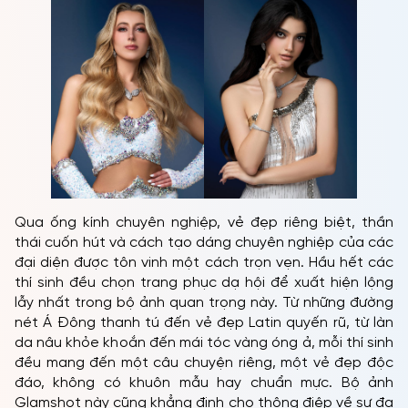
Qua ống kính chuyên nghiệp, vẻ đẹp riêng biệt, thần
thái cuốn hút và cách tạo dáng chuyên nghiệp của các
đại diện được tôn vinh một cách trọn vẹn. Hầu hết các
thí sinh đều chọn trang phục dạ hội để xuất hiện lộng
lẫy nhất trong bộ ảnh quan trọng này. Từ những đường
nét Á Đông thanh tú đến vẻ đẹp Latin quyến rũ, từ làn
da nâu khỏe khoắn đến mái tóc vàng óng ả, mỗi thí sinh
đều mang đến một câu chuyện riêng, một vẻ đẹp độc
đáo, không có khuôn mẫu hay chuẩn mực. Bộ ảnh
Glamshot này cũng khẳng định cho thông điệp về sự đa