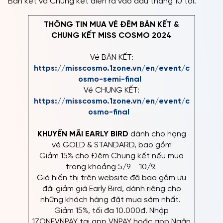
Bán kết và Chung kết diễn ra vào đầu tháng 10 tới.
THÔNG TIN MUA VÉ ĐÊM BÁN KẾT &
CHUNG KẾT MISS COSMO 2024
Vé BÁN KẾT:
https://misscosmo.1zone.vn/en/event/c
osmo-semi-final
Vé CHUNG KẾT:
https://misscosmo.1zone.vn/en/event/c
osmo-final
KHUYẾN MÃI EARLY BIRD
dành cho hạng
vé GOLD & STANDARD, bao gồm
Giảm 15% cho Đêm Chung kết nếu mua
trong khoảng 5/9 – 10/9.
Giá hiển thị trên website đã bao gồm ưu
đãi giảm giá Early Bird, dành riêng cho
những khách hàng đặt mua sớm nhất.
Giảm 15%, tối đa 10.000đ. Nhập
1ZONEVNPAY tại app VNPAY hoặc app Ngân