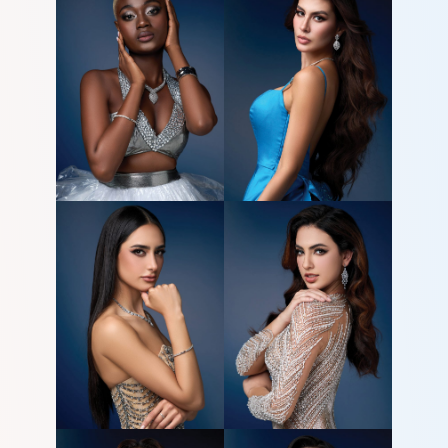
MCO
CUỘC THI
TIN TỨC & THƯ VIỆN
ĐỐI TÁC
FAQ