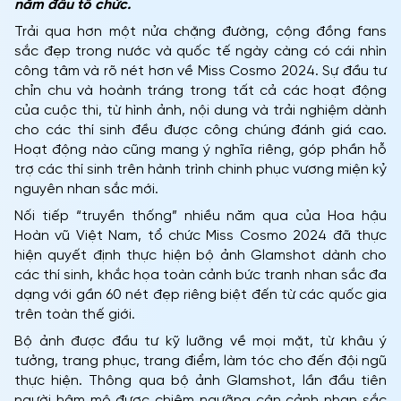
năm đầu tổ chức.
Trải qua hơn một nửa chặng đường, cộng đồng fans
sắc đẹp trong nước và quốc tế ngày càng có cái nhìn
công tâm và rõ nét hơn về Miss Cosmo 2024. Sự đầu tư
chỉn chu và hoành tráng trong tất cả các hoạt động
của cuộc thi, từ hình ảnh, nội dung và trải nghiệm dành
cho các thí sinh đều được công chúng đánh giá cao.
Hoạt động nào cũng mang ý nghĩa riêng, góp phần hỗ
trợ các thí sinh trên hành trình chinh phục vương miện kỷ
nguyên nhan sắc mới.
Nối tiếp “truyền thống” nhiều năm qua của Hoa hậu
Hoàn vũ Việt Nam, tổ chức Miss Cosmo 2024 đã thực
hiện quyết định thực hiện bộ ảnh Glamshot dành cho
các thí sinh, khắc họa toàn cảnh bức tranh nhan sắc đa
dạng với gần 60 nét đẹp riêng biệt đến từ các quốc gia
trên toàn thế giới.
Bộ ảnh được đầu tư kỹ lưỡng về mọi mặt, từ khâu ý
tưởng, trang phục, trang điểm, làm tóc cho đến đội ngũ
thực hiện. Thông qua bộ ảnh Glamshot, lần đầu tiên
người hâm mộ được chiêm ngưỡng cận cảnh nhan sắc