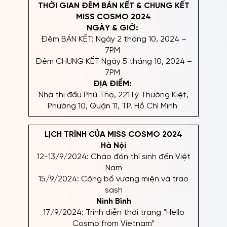
THỜI GIAN ĐÊM BÁN KẾT & CHUNG KẾT
MISS COSMO 2024
NGÀY & GIỜ:
Đêm BÁN KẾT: Ngày 2 tháng 10, 2024 –
7PM
Đêm CHUNG KẾT Ngày 5 tháng 10, 2024 –
7PM
ĐỊA ĐIỂM:
Nhà thi đấu Phú Thọ, 221 Lý Thường Kiệt,
Phường 10, Quận 11, TP. Hồ Chí Minh
LỊCH TRÌNH CỦA MISS COSMO 2024
Hà Nội
12-13/9/2024: Chào đón thí sinh đến Việt
Nam
15/9/2024: Công bố vương miện và trao
sash
Ninh Bình
17/9/2024: Trình diễn thời trang “Hello
Cosmo from Vietnam”