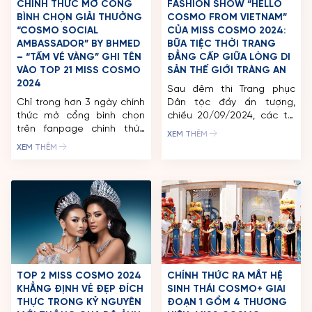
CHÍNH THỨC MỞ CỔNG
FASHION SHOW “HELLO
BÌNH CHỌN GIẢI THƯỞNG
COSMO FROM VIETNAM”
“COSMO SOCIAL
CỦA MISS COSMO 2024:
AMBASSADOR” BY BHMED
BỮA TIỆC THỜI TRANG
– “TẤM VÉ VÀNG” GHI TÊN
ĐẲNG CẤP GIỮA LÒNG DI
VÀO TOP 21 MISS COSMO
SẢN THẾ GIỚI TRÀNG AN
2024
Sau đêm thi Trang phục
Chỉ trong hơn 3 ngày chính
Dân tộc đầy ấn tượng,
thức mở cổng bình chọn
chiều 20/09/2024, các thí
trên fanpage chính thức
sinh Miss Cosmo 2024 tiếp
XEM THÊM
của Miss Cosmo 2024, giải
tục tham gia trình diễn
XEM THÊM
thưởng “Cosmo Social
trong Fashion Show “Hello
Ambassador” by BHMed đã
Cosmo From Vietnam” diễn
thu hút về hàng chục nghìn
ra tại Khê Cốc, thuộc Quần
lượt tương tác đến từ
thể danh thắng Tràng An,
người hâm mộ sắc đẹp
Ninh Bình. Sự kiện này đánh
khắp nơi trên thế giới. Miss
dấu lần đầu tác giữa tổ […]
Cosmo 2024 – Thế Vận Hội
[…]
TOP 2 MISS COSMO 2024
CHÍNH THỨC RA MẮT HỆ
KHẲNG ĐỊNH VẺ ĐẸP ĐÍCH
SINH THÁI COSMO+ GIAI
THỰC TRONG KỶ NGUYÊN
ĐOẠN 1 GỒM 4 THƯƠNG