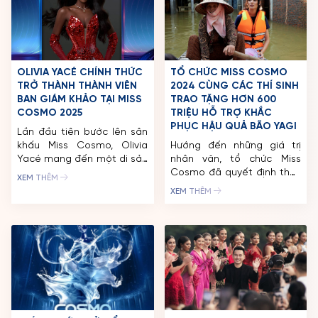
OLIVIA YACÉ CHÍNH THỨC
TỔ CHỨC MISS COSMO
TRỞ THÀNH THÀNH VIÊN
2024 CÙNG CÁC THÍ SINH
BAN GIÁM KHẢO TẠI MISS
TRAO TẶNG HƠN 600
COSMO 2025
TRIỆU HỖ TRỢ KHẮC
PHỤC HẬU QUẢ BÃO YAGI
Lần đầu tiên bước lên sân
khấu Miss Cosmo, Olivia
Hướng đến những giá trị
Yacé mang đến một di sản
nhân văn, tổ chức Miss
được xác định bởi sự thông
Cosmo đã quyết định thay
XEM THÊM
minh, kiên cường và sức
đổi lịch trình một số hoạt
XEM THÊM
mạnh không thể lung lay
động cuộc thi Miss Cosmo
của bản sắc. Đến từ Côte
2024 để chung tay khắc
d’Ivoire, Olivia không chỉ là
phục hậu quả do bão số 3
một người mẫu quốc tế nổi
gây ra tại các tỉnh phía
tiếng mà còn là một người
Bắc. Ngay sau khi nhập
[…]
cuộc tại Hà Nội, các thí […]