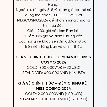
Hàng.
Ngoài ra, từ ngày 6-8/9, khán giả có thể sử
dụng mã code HELLOCOSMO và
MISSCOSMO2024 để nhận những chương
trình ưu đãi.
Giảm 20% giá vé đêm Bán kết
Giảm 10% giá vé đêm Chung kết
Các hạng vé khác sẽ sớm được mở bán
trên nền tảng bán vé chính thức.
GIÁ VÉ CHÍNH THỨC – ĐÊM BÁN KẾT MISS
COSMO 2024
GOLD: 800.000VNĐ (~32 USD)
STANDARD: 400.000 VNĐ (~16 USD)
GIÁ VÉ CHÍNH THỨC – ĐÊM CHUNG KẾT
MISS COSMO 2024
GOLD: 2.000.000VNĐ (~80 USD)
STANDARD: 1.000.000 VNĐ (~ 40 USD)