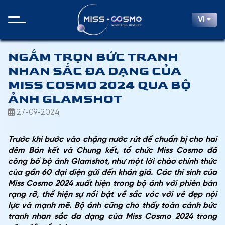
VI
NGẮM TRỌN BỨC TRANH
NHAN SẮC ĐA DẠNG CỦA
MISS COSMO 2024 QUA BỘ
ẢNH GLAMSHOT
27-09-2024
Trước khi bước vào chặng nước rút để chuẩn bị cho hai
đêm Bán kết và Chung kết, tổ chức Miss Cosmo đã
công bố bộ ảnh Glamshot, như một lời chào chính thức
của gần 60 đại diện gửi đến khán giả. Các thí sinh của
Miss Cosmo 2024 xuất hiện trong bộ ảnh với phiên bản
rạng rỡ, thể hiện sự nổi bật về sắc vóc với vẻ đẹp nội
lực và mạnh mẽ. Bộ ảnh cũng cho thấy toàn cảnh bức
tranh nhan sắc đa dạng của Miss Cosmo 2024 trong