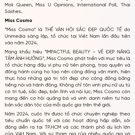
Moli Queen, Miss U Opinions, International Poll, Thai
Sashes.
Miss Cosmo
“Miss Cosmo” là THẾ VẬN HỘI SẮC ĐẸP QUỐC TẾ do
Unimedia sáng lập, tổ chức tại Việt Nam lần đầu tiên
vào năm 2024.
Mang khẩu hiệu “IMPACTFUL BEAUTY – VẺ ĐẸP NÂNG
TẦM ẢNH HƯỞNG”, Miss Cosmo phát triển với mục tiêu là
tổ chức hàng đầu vì phụ nữ tiên phong, trao quyền và
đồng hành cùng họ tạo nên cộng đồng văn minh, hiện
thực hóa những giá trị tốt đẹp cho cộng đồng bằng
tiếng nói và hành động. Không chỉ tôn vinh phụ nữ ưu tú
có trí tuệ, sắc đẹp, bản lĩnh và nội lực, Miss Cosmo còn
mang đến cơ hội quảng bá và vinh danh niềm tự hào
bản sắc dân tộc của mỗi quốc gia trên thế giới.
Năm 2024, cuộc thi được tổ chức chuyên nghiệp theo
tiêu chuẩn quốc tế với các hoạt động hấp dẫn, sôi
động diễn ra tại TP.HCM và các thành phố du lịch lớn
của Việt Nam. Với sự tham gia của nhiều quốc gia và