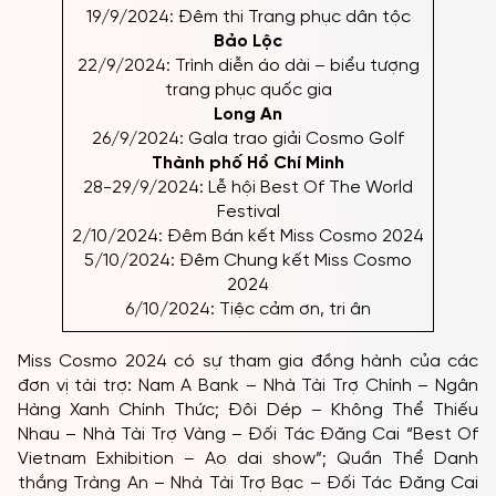
19/9/2024: Đêm thi Trang phục dân tộc
Bảo Lộc
22/9/2024: Trình diễn áo dài – biểu tượng
trang phục quốc gia
Long An
26/9/2024: Gala trao giải Cosmo Golf
Thành phố Hồ Chí Minh
28-29/9/2024: Lễ hội Best Of The World
Festival
2/10/2024: Đêm Bán kết Miss Cosmo 2024
5/10/2024: Đêm Chung kết Miss Cosmo
2024
6/10/2024: Tiệc cảm ơn, tri ân
Miss Cosmo 2024 có sự tham gia đồng hành của các
đơn vị tài trợ: Nam A Bank – Nhà Tài Trợ Chính – Ngân
Hàng Xanh Chính Thức; Đôi Dép – Không Thể Thiếu
Nhau – Nhà Tài Trợ Vàng – Đối Tác Đăng Cai “Best Of
Vietnam Exhibition – Ao dai show”; Quần Thể Danh
thắng Tràng An – Nhà Tài Trợ Bạc – Đối Tác Đăng Cai