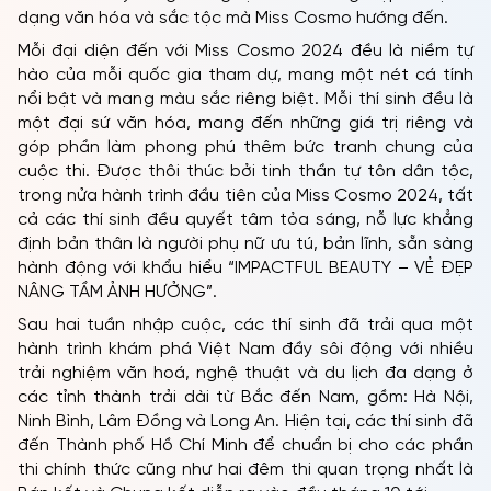
dạng văn hóa và sắc tộc mà Miss Cosmo hướng đến.
Mỗi đại diện đến với Miss Cosmo 2024 đều là niềm tự
hào của mỗi quốc gia tham dự, mang một nét cá tính
nổi bật và mang màu sắc riêng biệt. Mỗi thí sinh đều là
một đại sứ văn hóa, mang đến những giá trị riêng và
góp phần làm phong phú thêm bức tranh chung của
cuộc thi. Được thôi thúc bởi tinh thần tự tôn dân tộc,
trong nửa hành trình đầu tiên của Miss Cosmo 2024, tất
cả các thí sinh đều quyết tâm tỏa sáng, nỗ lực khẳng
định bản thân là người phụ nữ ưu tú, bản lĩnh, sẵn sàng
hành động với khẩu hiểu “IMPACTFUL BEAUTY – VẺ ĐẸP
NÂNG TẦM ẢNH HƯỞNG”.
Sau hai tuần nhập cuộc, các thí sinh đã trải qua một
hành trình khám phá Việt Nam đầy sôi động với nhiều
trải nghiệm văn hoá, nghệ thuật và du lịch đa dạng ở
các tỉnh thành trải dài từ Bắc đến Nam, gồm: Hà Nội,
Ninh Bình, Lâm Đồng và Long An. Hiện tại, các thí sinh đã
đến Thành phố Hồ Chí Minh để chuẩn bị cho các phần
thi chính thức cũng như hai đêm thi quan trọng nhất là