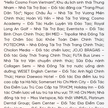
“Hello Cosmo From Vietnam”; Khu du lịch sinh thái Thung
Nham – Nhà Tài Trợ Bạc – Đối tác đăng cai “Trang Phục
Dân Tộc”; Ngọc Châu Âu – Nhà Tài Trợ Vương Miện
Chính thức; Hoàn Vũ Yến – Nhà Tài Trợ Vàng; Cosmo
Academy – Đối Tác Huấn Luyện Và Đào Tạo; Royal
Long An Golf – Nhà Tài Trợ Bạc; Eventista – Đối Tác
Bình Chọn Chính Thức; BH MED – Tripollar Nhà Đồng Tài
Trợ Chăm Sóc Sức Khỏe Toàn Diện Chính Thức;
POTEDOMA – Nhà Đồng Tài Trợ Thời Trang Chính Thức;
Chicilon Media – Đối tác chiến lược; JOJO BRAGAIS –
Đối tác Giày Thời Trang Chính Thức; FUTA Bus Lines –
Nhà Tài trợ Vận chuyển chính thức; Sữa Đậu nành
Collagen Semi – Nhà Đồng Tài trợ nước uống dinh
dưỡng; WESET English Center – Đối Tác Anh Ngữ Chính
Thức; Hanoi Daewoo Hotel – Đối tác Địa điểm lưu trú
cao cấp tại Hà Nội; Somerset Ho Chi Minh City – Đối Tác
Địa Điểm Lưu Trú Cao Cấp tại TP.HCM; Holiday Inn – Đối
tác Chiến lược về lưu trú tại khu vực TP. Hồ Chí Minh; Nhà
đồng tài trợ – Miss Vietspice, Nội thất VINMUS, Platinum
Dental Group; Gem Center – Đối Tác Địa Điểm Cao