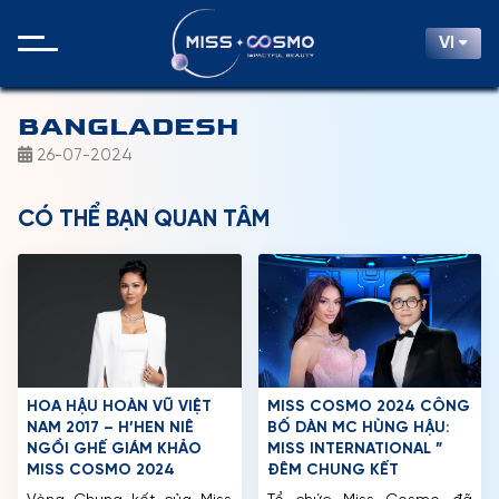
VI
BANGLADESH
26-07-2024
CÓ THỂ BẠN QUAN TÂM
HOA HẬU HOÀN VŨ VIỆT
MISS COSMO 2024 CÔNG
NAM 2017 – H’HEN NIÊ
BỐ DÀN MC HÙNG HẬU:
NGỒI GHẾ GIÁM KHẢO
MISS INTERNATIONAL ”
MISS COSMO 2024
ĐÊM CHUNG KẾT