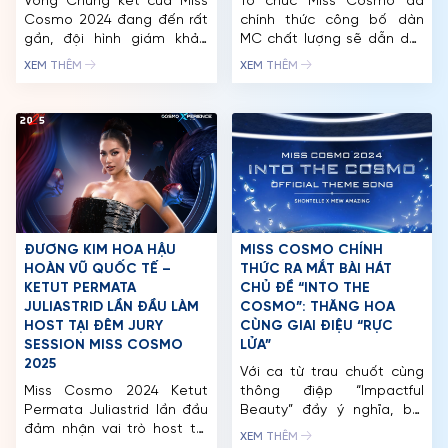
Vòng Chung kết của Miss
Tổ chức Miss Cosmo đã
Cosmo 2024 đang đến rất
chính thức công bố dàn
gần, đội hình giám khảo
MC chất lượng sẽ dẫn dắt
của cuộc thi cũng dần
Đêm Chung kết của cuộc
XEM THÊM
XEM THÊM
hoàn thiện. Ngày
thi gồm Miss International
1/10/2024, tổ chức Miss
2016 – Kylie Verzosa, MC
Cosmo đã công bố giám
Đức Bảo, MC Vĩnh Phú, MC
khảo tiếp theo được gọi
Kim Đô và người đẹp Phan
tên là Hoa hậu Hoàn vũ
Lê Hoàng An. Á hậu
Việt Nam 2017, Top 5 Miss
Phương Anh cùng nhà sáng
Universe 2018 H’Hen Niê.
tạo nội dung […]
Cựu chủ […]
ĐƯƠNG KIM HOA HẬU
MISS COSMO CHÍNH
HOÀN VŨ QUỐC TẾ –
THỨC RA MẮT BÀI HÁT
KETUT PERMATA
CHỦ ĐỀ “INTO THE
JULIASTRID LẦN ĐẦU LÀM
COSMO”: THĂNG HOA
HOST TẠI ĐÊM JURY
CÙNG GIAI ĐIỆU “RỰC
SESSION MISS COSMO
LỬA”
TRANG CHỦ
2025
Với ca từ trau chuốt cùng
Miss Cosmo 2024 Ketut
thông điệp “Impactful
MCO
Permata Juliastrid lần đầu
Beauty” đầy ý nghĩa, bài
đảm nhận vai trò host tại
hát chủ đề của Miss
CUỘC THI
XEM THÊM