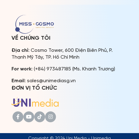
các nền tảng truyền thông
cuộc thi tại quốc gia Đông
quốc tế. Ban Tổ […]
Dương này là 78 Creation,
với sự dẫn dắt của hai
Giám đốc Quốc […]
VỀ CHÚNG TÔI
Địa chỉ
: Cosmo Tower, 600 Điện Biên Phủ, P.
Thạnh Mỹ Tây, TP. Hồ Chí Minh
For work
: (+84) 973487185 (Ms. Khanh Trương)
Email
: sales@unimediasg.vn
ĐƠN VỊ TỔ CHỨC
Copyright © 2024 Uni Media - Unimedia