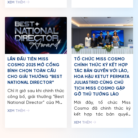
đêm Jury Session (Bán
Cosmo với tên gọi “Into
XEM THÊM
kết), đồng hành cùng thí
The Cosmo” được xem là
TIN TỨC & THƯ VIỆN
sinh trong các phần thi:
lời khích lệ tinh thần, cũng
Đồng diễn, Tự giới thiệu,
như khẳng định niềm tin
ĐỐI TÁC
Trình diễn bikini, Trình diễn
vào những thí sinh tài năng
dạ hội… Tiếp nối hành trình
và luôn nỗ lực cống hiến
FAQ
truyền cảm hứng sau một
hết mình cho […]
năm đăng quang, Đương
kim Miss […]
LẦN ĐẦU TIÊN MISS
TỔ CHỨC MISS COSMO
COSMO 2025 MỞ CỔNG
CHÍNH THỨC KÝ KẾT HỢP
BÌNH CHỌN TOÀN CẦU
TÁC BẢN QUYỀN VỚI LÀO,
CHO GIẢI THƯỞNG “BEST
HOA HẬU KETUT PERMATA
NATIONAL DIRECTOR”
JULIASTRID CÙNG CHỦ
TỊCH MISS COSMO GẶP
Chỉ ít giờ sau khi chính thức
GỠ THỦ TƯỚNG LÀO
công bố, giải thưởng “Best
National Director” của Miss
Mới đây, tổ chức Miss
Cosmo 2025 đã nhanh
Cosmo đã chính thức ký
XEM THÊM
chóng nhận được sự hưởng
kết hợp tác bản quyền
ứng nồng nhiệt từ cộng
Miss Cosmo Laos 2025,
XEM THÊM
đồng sắc đẹp toàn cầu,
đánh dấu bước tiến quan
thu hút hàng nghìn lượt
trọng của cuộc thi tại Lào.
quan tâm và chia sẻ trên
Đơn vị nắm bản quyền