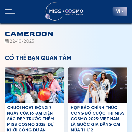
VI
CAMEROON
22-10-2025
CÓ THỂ BẠN QUAN TÂM
CHUỖI HOẠT ĐỘNG 7
HỌP BÁO CHÍNH THỨC
NGÀY CỦA 16 ĐẠI DIỆN
CÔNG BỐ CUỘC THI MISS
SẮC ĐẸP TRƯỚC THỀM
COSMO 2025: VIỆT NAM
MISS COSMO 2025: DỰ
LÀ QUỐC GIA ĐĂNG CAI
KHỞI CÔNG DỰ ÁN
MÙA THỨ 2