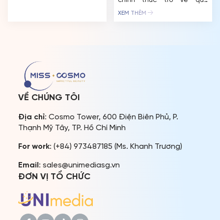
Đêm Chung kết diễn ra
chính thức trở về quê
vào ngày 20/12/2025, tại
hương Indonesia với cương
XEM THÊM
Công viên Sáng tạo Thành
vị mới – Miss Cosmo 2024.
phố Hồ Chí Minh. George
Ngay khi đến Jakarta, nàng
Chien – Nhà đồng sáng
hậu trẻ tuổi không khỏi xúc
lập, Chủ tịch kiêm Tổng
động khi nhận được sự
Giám đốc điều hành […]
chào đón nồng nhiệt từ
người hâm mộ và các cơ
quan truyền […]
VỀ CHÚNG TÔI
Địa chỉ
: Cosmo Tower, 600 Điện Biên Phủ, P.
Thạnh Mỹ Tây, TP. Hồ Chí Minh
For work
: (+84) 973487185 (Ms. Khanh Trương)
Email
: sales@unimediasg.vn
ĐƠN VỊ TỔ CHỨC