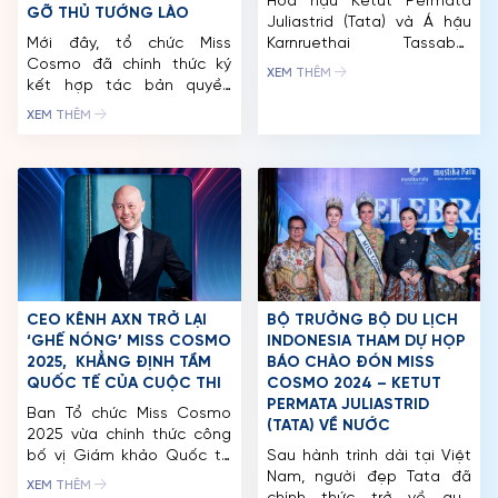
Hoa hậu Ketut Permata
GỠ THỦ TƯỚNG LÀO
Juliastrid (Tata) và Á hậu
CUỘC THI
Mới đây, tổ chức Miss
Karnruethai Tassabut
Cosmo đã chính thức ký
(Mook) vừa cùng nhau thực
TIN TỨC & THƯ VIỆN
XEM THÊM
kết hợp tác bản quyền
hiện một bộ ảnh kỷ niệm 3
Miss Cosmo Laos 2025,
tháng đăng quang Miss
ĐỐI TÁC
XEM THÊM
đánh dấu bước tiến quan
Cosmo 2024. Hai nàng hậu
trọng của cuộc thi tại Lào.
biến hóa đa dạng với hai
FAQ
Đơn vị nắm bản quyền
layout ấn tượng. Bộ ảnh
cuộc thi tại quốc gia Đông
mang thông điệp về vẻ
Dương này là 78 Creation,
đẹp đích thực trong kỷ
với sự dẫn dắt của hai
nguyên mới, […]
Giám đốc Quốc […]
CEO KÊNH AXN TRỞ LẠI
BỘ TRƯỞNG BỘ DU LỊCH
‘GHẾ NÓNG’ MISS COSMO
INDONESIA THAM DỰ HỌP
2025, KHẲNG ĐỊNH TẦM
BÁO CHÀO ĐÓN MISS
QUỐC TẾ CỦA CUỘC THI
COSMO 2024 – KETUT
PERMATA JULIASTRID
Ban Tổ chức Miss Cosmo
(TATA) VỀ NƯỚC
2025 vừa chính thức công
bố vị Giám khảo Quốc tế
Sau hành trình dài tại Việt
đầu tiên sẽ góp mặt trong
Nam, người đẹp Tata đã
XEM THÊM