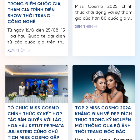
TRỌNG ĐIỂM QUỐC GIA,
Miss Cosmo 2025 chính
THAM GIA TRÌNH DIỄN
thức khởi động với sự tham
SHOW THỜI TRANG –
gia của hơn 80 quốc gia và
CÔNG NGHỆ
vùng lãnh thổ trên thế giới.
XEM THÊM
Từ ngày 16/8 đến 25/08, 15
Mùa giải thứ hai đánh dấu
Hoa hậu Quốc tế đại diện
bước chuyển mình mạnh
từ các quốc gia trên thế
mẽ với nhiều điểm mới hấp
giới đã đồng loạt đến Việt
dẫn. ​​Việt Nam chính thức là
XEM THÊM
Nam, bắt đầu hành trình
quốc gia đăng cai, cuộc thi
khởi động của Miss Cosmo
dự kiến diễn ra […]
2025. Chuỗi hoạt động trải
dài tại TP. Hồ Chí Minh –
miền Tây không chỉ là dịp
giao lưu văn […]
TỔ CHỨC MISS COSMO
TOP 2 MISS COSMO 2024
CHÍNH THỨC KÝ KẾT HỢP
KHẲNG ĐỊNH VẺ ĐẸP ĐÍCH
TÁC BẢN QUYỀN VỚI LÀO,
THỰC TRONG KỶ NGUYÊN
TRANG CHỦ
HOA HẬU KETUT PERMATA
MỚI THÔNG QUA BỘ ẢNH
JULIASTRID CÙNG CHỦ
THỜI TRANG ĐỘC ĐÁO
MCO
TỊCH MISS COSMO GẶP