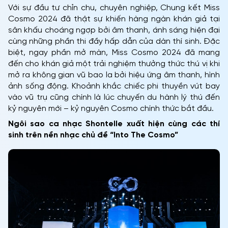
Với sự đầu tư chỉn chu, chuyên nghiệp, Chung kết Miss
Cosmo 2024 đã thật sự khiến hàng ngàn khán giả tại
sân khấu choáng ngợp bởi âm thanh, ánh sáng hiện đại
cùng những phần thi đầy hấp dẫn của dàn thí sinh. Đặc
biệt, ngay phần mở màn, Miss Cosmo 2024 đã mang
đến cho khán giả một trải nghiệm thưởng thức thú vị khi
mở ra không gian vũ bao la bởi hiệu ứng âm thanh, hình
ảnh sống động. Khoảnh khắc chiếc phi thuyền vút bay
vào vũ trụ cũng chính là lúc chuyến du hành lý thú đến
kỷ nguyên mới – kỷ nguyên Cosmo chính thức bắt đầu.
Ngôi sao ca nhạc Shontelle xuất hiện cùng các thí
sinh trên nền nhạc chủ đề “Into The Cosmo”