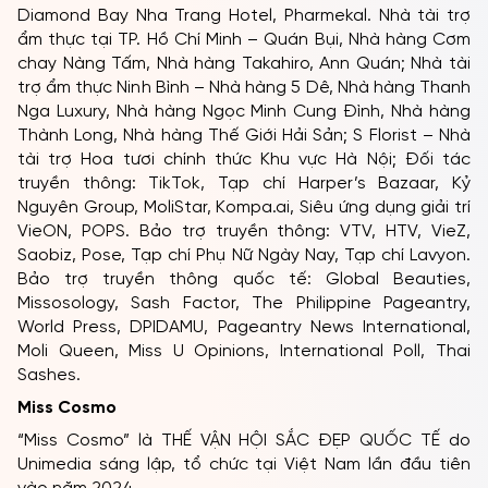
thắng Tràng An – Nhà Tài Trợ Bạc – Đối Tác Đăng Cai
“Hello Cosmo From Vietnam”; Khu du lịch sinh thái Thung
Nham – Nhà Tài Trợ Bạc – Đối tác đăng cai “Trang Phục
Dân Tộc”; Ngọc Châu Âu – Nhà Tài Trợ Vương Miện
Chính thức; Hoàn Vũ Yến – Nhà Tài Trợ Vàng; Cosmo
Academy – Đối Tác Huấn Luyện Và Đào Tạo; Royal
Long An Golf – Nhà Tài Trợ Bạc; Eventista – Đối Tác
Bình Chọn Chính Thức; BH MED – Tripollar Nhà Đồng Tài
Trợ Chăm Sóc Sức Khỏe Toàn Diện Chính Thức;
POTEDOMA – Nhà Đồng Tài Trợ Thời Trang Chính Thức;
Chicilon Media – Đối tác chiến lược; JOJO BRAGAIS –
Đối tác Giày Thời Trang Chính Thức; FUTA Bus Lines –
Nhà Tài trợ Vận chuyển chính thức; Sữa Đậu nành
Collagen Semi – Nhà Đồng Tài trợ nước uống dinh
dưỡng; WESET English Center – Đối Tác Anh Ngữ Chính
Thức; Hanoi Daewoo Hotel – Đối tác Địa điểm lưu trú
cao cấp tại Hà Nội; Somerset Ho Chi Minh City – Đối Tác
Địa Điểm Lưu Trú Cao Cấp tại TP.HCM; Holiday Inn – Đối
tác Chiến lược về lưu trú tại khu vực TP. Hồ Chí Minh; Nhà
đồng tài trợ – Miss Vietspice, Nội thất VINMUS, Platinum
Dental Group; Gem Center – Đối Tác Địa Điểm Cao