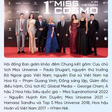
Hội đồng Ban giám khảo đêm Chung kết gồm: Cựu chủ
tịch Miss Universe – Paula Shugart, nguyên thứ trưởng
Bộ Ngoại giao Việt Nam; nguyên Đại sứ Việt Nam tại
Hoa Kỳ – Phạm Quang Vinh; Đồng sáng lập, Giám đốc
điều hành, Chủ tịch KC Global Media – George Chien; Á
hậu 2 Hoa hậu Siêu quốc gia – Miss Supranational 2022
– Nguyễn Huỳnh Kim Duyên; Miss Universe 2021 –
Harnaaz Sandhu và Top 5 Miss Universe 2018, Hoa hậu
Hoàn vũ Việt Nam 2017 – H’Hen Niê.