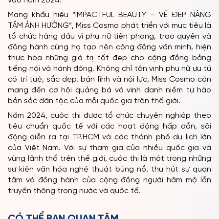
Cấp; Vertu – Đối Tác Điện Thoại Cao Cấp; La Rose
Flowers – Nhà Tài Trợ Hoa Chính Thức Giai Đoạn
TP.HCM; Các Nhà Đồng Tài Trợ: Bệnh Viện FV, Hottour,
Ninh Bình Legend Hotel & Convention Center, Tam Cốc
Lamontagne Resort & Spa Ninh Bình, Minawa Kenhga
resort & spa Ninh Bình, Khách sạn The Reed Ninh Bình,
Dalat Palace, Du Parc Hotel, Diamond Stars Bến Tre,
Diamond Bay Nha Trang Hotel, Pharmekal. Nhà tài trợ
ẩm thực tại TP. Hồ Chí Minh – Quán Bụi, Nhà hàng Cơm
chay Nàng Tấm, Nhà hàng Takahiro, Ann Quán; Nhà tài
trợ ẩm thực Ninh Bình – Nhà hàng 5 Dê, Nhà hàng Thanh
Nga Luxury, Nhà hàng Ngọc Minh Cung Đình, Nhà hàng
Thành Long, Nhà hàng Thế Giới Hải Sản; S Florist – Nhà
tài trợ Hoa tươi chính thức Khu vực Hà Nội; Đối tác
truyền thông: TikTok, Tạp chí Harper’s Bazaar, Kỷ
Nguyên Group, MoliStar, Kompa.ai, Siêu ứng dụng giải trí
VieON, POPS. Bảo trợ truyền thông: VTV, HTV, VieZ,
Saobiz, Pose, Tạp chí Phụ Nữ Ngày Nay, Tạp chí Lavyon.
Bảo trợ truyền thông quốc tế: Global Beauties,
Missosology, Sash Factor, The Philippine Pageantry,