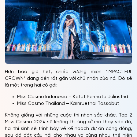
Hơn bao giờ hết, chiếc vương miện “IMPACTFUL
CROWN” đang đến rất gần với chủ nhân của nó. Đó sẽ
là một trong hai cô gái:
Miss Cosmo Indonesia – Ketut Permata Juliastrid
Miss Cosmo Thailand – Karnruethai Tassabut
Không giống với những cuộc thi nhan sắc khác, Top 2
Miss Cosmo 2024 sẽ không thi ứng xử mà thay vào đó,
hai thí sinh sẽ trình bày về kế hoạch dự án cộng đồng,
sau đó đặt câu hỏi cho nhau và cùng nhau thể hiện