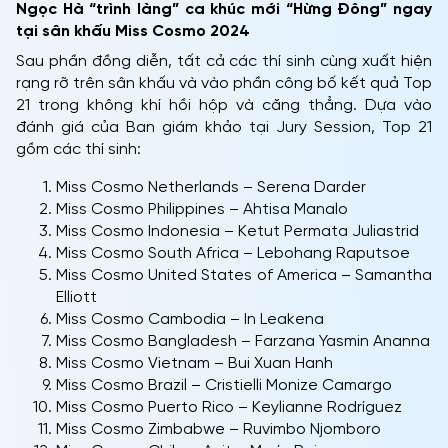
Ngọc Hà “trình làng” ca khúc mới “Hừng Đông” ngay
tại sân khấu Miss Cosmo 2024
Sau phần đồng diễn, tất cả các thí sinh cùng xuất hiện
rạng rỡ trên sân khấu và vào phần công bố kết quả Top
21 trong không khí hồi hộp và căng thẳng. Dựa vào
đánh giá của Ban giám khảo tại Jury Session, Top 21
gồm các thí sinh:
Miss Cosmo Netherlands – Serena Darder
Miss Cosmo Philippines – Ahtisa Manalo
Miss Cosmo Indonesia – Ketut Permata Juliastrid
Miss Cosmo South Africa – Lebohang Raputsoe
Miss Cosmo United States of America – Samantha
Elliott
Miss Cosmo Cambodia – In Leakena
Miss Cosmo Bangladesh – Farzana Yasmin Ananna
Miss Cosmo Vietnam – Bui Xuan Hanh
Miss Cosmo Brazil – Cristielli Monize Camargo
Miss Cosmo Puerto Rico – Keylianne Rodríguez
Miss Cosmo Zimbabwe – Ruvimbo Njomboro