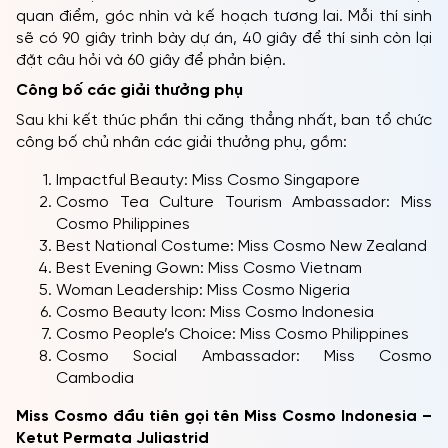
quan điểm, góc nhìn và kế hoạch tương lai. Mỗi thí sinh
sẽ có 90 giây trình bày dự án, 40 giây để thí sinh còn lại
đặt câu hỏi và 60 giây để phản biện.
Công bố các giải thưởng phụ
Sau khi kết thúc phần thi căng thẳng nhất, ban tổ chức
công bố chủ nhân các giải thưởng phụ, gồm:
Impactful Beauty: Miss Cosmo Singapore
Cosmo Tea Culture Tourism Ambassador: Miss
Cosmo Philippines
Best National Costume: Miss Cosmo New Zealand
Best Evening Gown: Miss Cosmo Vietnam
Woman Leadership: Miss Cosmo Nigeria
Cosmo Beauty Icon: Miss Cosmo Indonesia
Cosmo People’s Choice: Miss Cosmo Philippines
Cosmo Social Ambassador: Miss Cosmo
Cambodia
Miss Cosmo đầu tiên gọi tên
Miss Cosmo Indonesia –
Ketut Permata Juliastrid