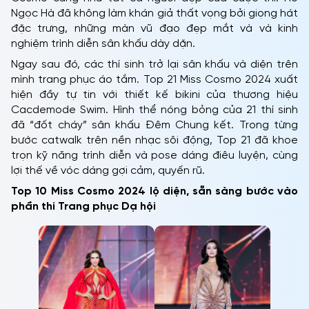
Ngọc Hà đã không làm khán giả thất vọng bởi giọng hát
đặc trưng, những màn vũ đạo đẹp mắt và và kinh
nghiệm trình diễn sân khấu dày dặn.
Ngay sau đó, các thí sinh trở lại sân khấu và diện trên
mình trang phục áo tắm. Top 21 Miss Cosmo 2024 xuất
hiện đầy tự tin với thiết kế bikini của thương hiệu
Cacdemode Swim. Hình thể nóng bỏng của 21 thí sinh
đã “đốt cháy” sân khấu Đêm Chung kết. Trong từng
bước catwalk trên nền nhạc sôi động, Top 21 đã khoe
trọn kỹ năng trình diễn và pose dáng điêu luyện, cùng
lợi thế về vóc dáng gợi cảm, quyến rũ.
Top 10 Miss Cosmo 2024 lộ diện, sẵn sàng bước vào
phần thi Trang phục Dạ hội