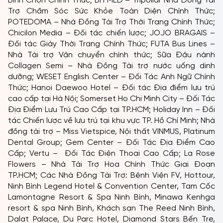
01 thẻ membership tại Nàng Tấm trị giá
80.000.000 VNĐ
Nhiều quà tặng giá trị và dịch vụ cao cấp khác
Sau đăng quang, tân Hoa hậu sẽ sinh sống và làm việc
chính tại Việt Nam trong thời gian đương nhiệm, đồng
hành cùng tổ chức Miss Cosmo thực hiện các công việc
và hoàn thành nhiệm kỳ của mình trước khi trao lại
vương miện cho hoa hậu kế nhiệm. Á hậu sau đăng
quang cũng sẽ đồng hành trong nhiều hoạt động cùng
Hoa hậu trong thời gian nhiệm kỳ.
Credit
Photo: NAG KiengCan & KiengCan Team, Sang Dao
Team
Miss Cosmo 2024 có sự tham gia đồng hành của các
đơn vị tài trợ: Nam A Bank – Nhà Tài Trợ Chính – Ngân
Hàng Xanh Chính Thức; Đôi Dép – Không Thể Thiếu
Nhau – Nhà Tài Trợ Vàng – Đối Tác Đăng Cai “Best Of
Vietnam Exhibition – Ao dai show”; Quần Thể Danh