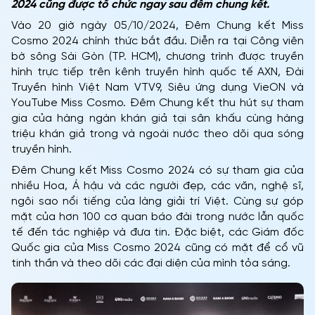
2024 cũng được tổ chức ngay sau đêm chung kết.
Vào 20 giờ ngày 05/10/2024, Đêm Chung kết Miss
Cosmo 2024 chính thức bắt đầu. Diễn ra tại Công viên
bờ sông Sài Gòn (TP. HCM), chương trình được truyền
hình trực tiếp trên kênh truyền hình quốc tế AXN, Đài
Truyền hình Việt Nam VTV9, Siêu ứng dụng VieON và
YouTube Miss Cosmo. Đêm Chung kết thu hút sự tham
gia của hàng ngàn khán giả tại sân khấu cùng hàng
triệu khán giả trong và ngoài nước theo dõi qua sóng
truyền hình.
Đêm Chung kết Miss Cosmo 2024 có sự tham gia của
nhiều Hoa, Á hậu và các người đẹp, các văn, nghệ sĩ,
ngôi sao nổi tiếng của làng giải trí Việt. Cùng sự góp
mặt của hơn 100 cơ quan báo đài trong nước lẫn quốc
tế đến tác nghiệp và đưa tin. Đặc biệt, các Giám đốc
Quốc gia của Miss Cosmo 2024 cũng có mặt để cổ vũ
tinh thần và theo dõi các đại diện của mình tỏa sáng.