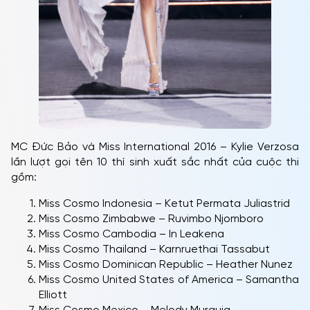
MC Đức Bảo và Miss International 2016 – Kylie Verzosa
lần lượt gọi tên 10 thí sinh xuất sắc nhất của cuộc thi
gồm:
Miss Cosmo Indonesia – Ketut Permata Juliastrid
Miss Cosmo Zimbabwe – Ruvimbo Njomboro
Miss Cosmo Cambodia – In Leakena
Miss Cosmo Thailand – Karnruethai Tassabut
Miss Cosmo Dominican Republic – Heather Nunez
Miss Cosmo United States of America – Samantha
Elliott