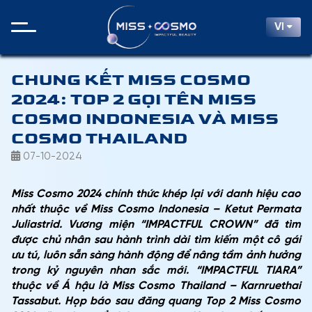
VI
CHUNG KẾT MISS COSMO
2024: TOP 2 GỌI TÊN MISS
COSMO INDONESIA VÀ MISS
COSMO THAILAND
07-10-2024
Miss Cosmo 2024 chính thức khép lại với danh hiệu cao
nhất thuộc về Miss Cosmo Indonesia –
Ketut Permata
Juliastrid
. Vương miện “IMPACTFUL CROWN” đã tìm
được chủ nhân sau hành trình dài tìm kiếm một cô gái
ưu tú, luôn sẵn sàng hành động để nâng tầm ảnh hưởng
trong kỷ nguyên nhan sắc mới. “IMPACTFUL TIARA”
thuộc về Á hậu là Miss Cosmo Thailand –
Karnruethai
Tassabut
. Họp báo sau đăng quang Top 2 Miss Cosmo