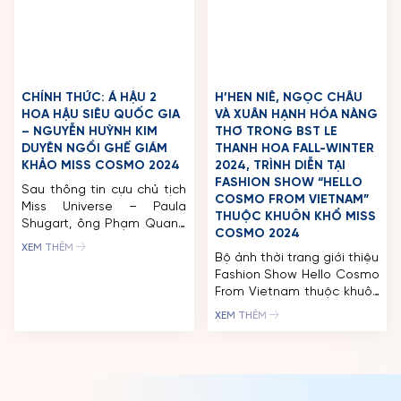
MISS COSMO
tiên sẽ tham gia biểu diễn
XEM THÊM
tại Đêm Chung Kết, sẽ
Trong khoảng thời gian từ
diễn ra vào Thứ 7, ngày
30/9 – 2/10, Cựu chủ tịch
05/10/2024 tại Nhà thi đấu
Miss Universe – Paula
Phú Thọ, TP. HCM. Sự góp
Shugart, Miss Universe 2021
XEM THÊM
mặt của “nữ hoàng giải trí”
– Harnaaz Sandhu, Chủ
Hồ Ngọc Hà hứa hẹn […]
tịch KC Global Media –
George Chien và nguyên
thứ trưởng Bộ Ngoại giao
Việt Nam – Phạm Quang
Vinh đã đáp chuyến bay tới
Cảng hàng không quốc tế
Tân Sơn […]
BỘ TRƯỞNG BỘ DU LỊCH
“BEST OF VIETNAM
INDONESIA THAM DỰ HỌP
EXHIBITION – AO DAI
BÁO CHÀO ĐÓN MISS
SHOW” CỦA MISS COSMO
COSMO 2024 – KETUT
2024: TÔN VINH BIỂU
PERMATA JULIASTRID
TƯỢNG VĂN HOÁ, KIẾN
(TATA) VỀ NƯỚC
TRÚC CỦA CÁC QUỐC
GIA THAM DỰ MISS
Sau hành trình dài tại Việt
COSMO 2024 QUA ÁO DÀI
Nam, người đẹp Tata đã
VIỆT NAM
chính thức trở về quê