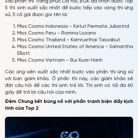
Sau phần thi Trang phục Dạ hội, BGK đã chọn được Top
5 thí sinh xuất sắc nhất để bước tiếp vào vòng thi ứng
xử. 5 cô gái được gọi tên là:
Miss Cosmo Indonesia – Ketut Permata Juliastrid
Miss Cosmo Peru – Romina Lozano
Miss Cosmo Thailand – Karnruethai Tassabut
Miss Cosmo United States of America – Samantha
Elliott
Miss Cosmo Vietnam – Bui Xuan Hanh
Các ứng viên xuất sắc nhất bước vào phần thi ứng xử
với ban giám khảo. Ở phần thi này, các giám khảo sẽ
đặt câu hỏi để các thí sinh trả lời. Thí sinh có tối đa 60
giây để trả lời câu hỏi của mình.
Đêm Chung kết bùng nổ với phần tranh biện đầy kịch
tính của Top 2