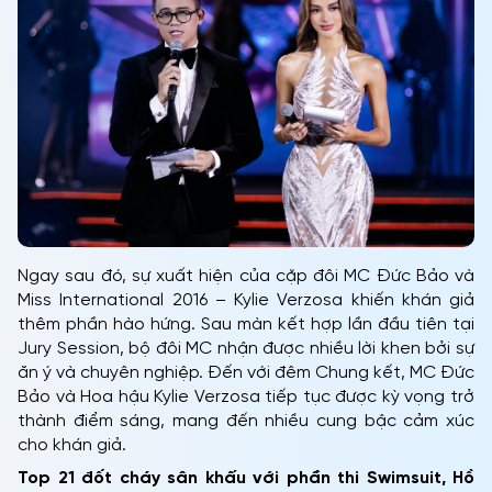
Ngay sau đó, sự xuất hiện của cặp đôi MC Đức Bảo và
Miss International 2016 – Kylie Verzosa khiến khán giả
thêm phần hào hứng. Sau màn kết hợp lần đầu tiên tại
Jury Session, bộ đôi MC nhận được nhiều lời khen bởi sự
ăn ý và chuyên nghiệp. Đến với đêm Chung kết, MC Đức
Bảo và Hoa hậu Kylie Verzosa tiếp tục được kỳ vọng trở
thành điểm sáng, mang đến nhiều cung bậc cảm xúc
cho khán giả.
Top 21 đốt cháy sân khấu với phần thi Swimsuit, Hồ