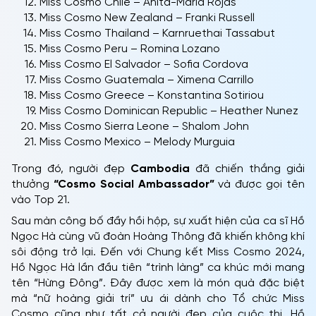
Miss Cosmo Chile – Anita-María Rojas
Miss Cosmo New Zealand – Franki Russell
Miss Cosmo Thailand – Karnruethai Tassabut
Miss Cosmo Peru – Romina Lozano
Miss Cosmo El Salvador – Sofia Cordova
Miss Cosmo Guatemala – Ximena Carrillo
Miss Cosmo Greece – Konstantina Sotiriou
Miss Cosmo Dominican Republic – Heather Nunez
Miss Cosmo Sierra Leone – Shalom John
Miss Cosmo Mexico – Melody Murguia
Trong đó, người đẹp
Cambodia
đã chiến thắng giải
thưởng
“Cosmo Social Ambassador”
và được gọi tên
vào Top 21.
Sau màn công bố đầy hồi hộp, sự xuất hiện của ca sĩ Hồ
Ngọc Hà cùng vũ đoàn Hoàng Thông đã khiến không khí
sôi động trở lại. Đến với Chung kết Miss Cosmo 2024,
Hồ Ngọc Hà lần đầu tiên “trình làng” ca khúc mới mang
tên “Hừng Đông”. Đây được xem là món quà đặc biệt
mà “nữ hoàng giải trí” ưu ái dành cho Tổ chức Miss
Cosmo cũng như tất cả người đẹp của cuộc thi. Hồ