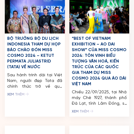
của Việt Nam. Với sự tham gia của nhiều quốc gia và
vùng lãnh thổ trên thế giới, cuộc thi là một trong những
sự kiện văn hóa nghệ thuật bùng nổ, thu hút sự quan
tâm và đồng hành của cộng đồng người hâm mộ lẫn
truyền thông trong nước và quốc tế.
CÓ THỂ BẠN QUAN TÂM
“NỮ HOÀNG GIẢI TRÍ” HỒ
DÀN GIÁM KHẢO QUỐC TẾ
NGỌC HÀ TRÌNH DIỄN
PAULA SHUGART,
TRONG ĐÊM CHUNG KẾT
HARNAAZ SANDHU VÀ
MISS COSMO 2024
GEORGE CHIEN CHÍNH
THỨC CÓ MẶT TẠI VIỆT
Ban tổ chức cuộc thi Miss
NAM, SẴN SÀNG ĐI TÌM
Cosmo 2024 vừa chính
HOA HẬU ĐẦU TIÊN CỦA
thức công bố nghệ sĩ đầu