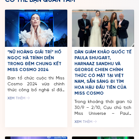
World Press, DPIDAMU, Pageantry News International,
Moli Queen, Miss U Opinions, International Poll, Thai
Sashes.
Miss Cosmo
“Miss Cosmo” là THẾ VẬN HỘI SẮC ĐẸP QUỐC TẾ do
Unimedia sáng lập, tổ chức tại Việt Nam lần đầu tiên
vào năm 2024.
Mang khẩu hiệu “IMPACTFUL BEAUTY – VẺ ĐẸP NÂNG
TẦM ẢNH HƯỞNG”, Miss Cosmo phát triển với mục tiêu là
tổ chức hàng đầu vì phụ nữ tiên phong, trao quyền và
đồng hành cùng họ tạo nên cộng đồng văn minh, hiện
thực hóa những giá trị tốt đẹp cho cộng đồng bằng
tiếng nói và hành động. Không chỉ tôn vinh phụ nữ ưu tú
có trí tuệ, sắc đẹp, bản lĩnh và nội lực, Miss Cosmo còn
mang đến cơ hội quảng bá và vinh danh niềm tự hào
bản sắc dân tộc của mỗi quốc gia trên thế giới.
Năm 2024, cuộc thi được tổ chức chuyên nghiệp theo
tiêu chuẩn quốc tế với các hoạt động hấp dẫn, sôi
động diễn ra tại TP.HCM và các thành phố du lịch lớn