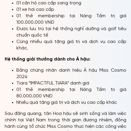
Sau một hành trình dài, cuối cùng, khoảnh khắc thiêng
liêng nhất cũng đã đến, các danh hiệu lần lượt thuộc
về:
Hoa hậu: Miss Cosmo Indonesia – Ketut Permata
Juliastrid
Á hậu: Miss Cosmo Thailand – Karnruethai Tassabut
Hệ thống giải thưởng dành cho Hoa hậu:
Bằng chứng nhận danh hiệu Miss Cosmo 2024
Vương miện “IMPACTFUL CROWN” danh giá