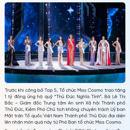
TRANG CHỦ
MCO
CUỘC THI
TIN TỨC & THƯ VIỆN
Trước khi công bố Top 5, Tổ chức Miss Cosmo trao tặng
1 tỷ đồng ủng hộ quỹ “Thủ Đức Nghĩa Tình”. Bà Lê Thị
ĐỐI TÁC
Bắc – Giám đốc Trung tâm An sinh Xã hội Thành phố
Thủ Đức, Kiêm Phó Chủ tịch không chuyên trách Uỷ ban
FAQ
Mặt trận Tổ quốc Việt Nam Thành phố Thủ Đức đại diện
lên nhận món quà này từ Phó Ban tổ chức Miss Cosmo.