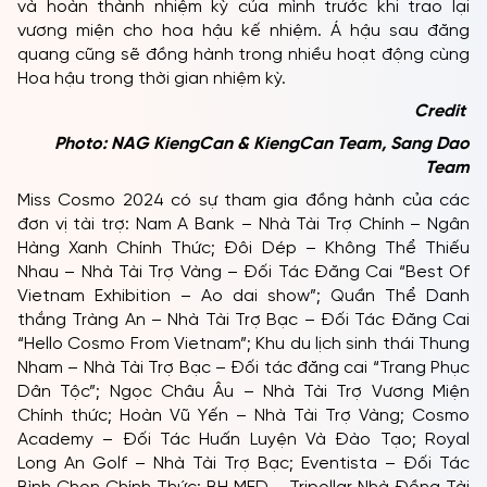
Giải thưởng tiền mặt trị giá 100.000 USD
01 chiếc điện thoại Vertu Ironflip Jade Black Calf
Bes Fee sang trọng
01 bộ trang sức kim cương cao cấp từ từ thương
hiệu Ngọc Châu Âu
Gói chăm sóc sức khỏe VIP tại Bệnh viện FV trong
01 năm
01 căn hộ cao cấp sang trọng
01 xe hơi cao cấp
01 thẻ membership tại Nàng Tấm trị giá
100.000.000 VNĐ
Được lưu trú tại hệ thống nghỉ dưỡng và golf tiêu
chuẩn quốc tế
Cùng nhiều quà tặng giá trị và dịch vụ cao cấp
khác.
Hệ thống giải thưởng dành cho Á hậu:
Bằng chứng nhận danh hiệu Á hậu Miss Cosmo
2024
Tiara “IMPACTFUL TIARA” danh giá