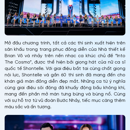
Mở đầu chương trình, tất cả các thí sinh xuất hiện trên
sân khấu trong trang phục đồng diễn của Nhà thiết kế
Brian Võ và nhảy trên nền nhạc ca khúc chủ đề “Into
The Cosmo”, được thể hiện bởi giọng hát của nữ ca sĩ
quốc tế Shontelle. Với giai điệu bắt tai cùng chất giọng
nội lực, Shontelle và gần 60 thí sinh đã mang đến cho
khán giả màn đồng diễn đẹp mắt. Những ca từ ý nghĩa
cùng giai điệu sôi động đã khuấy động bầu không khí,
mang đến phần mở màn tưng bừng và bùng nổ. Cùng
với sự hỗ trợ từ vũ đoàn Bước Nhảy, tiếc mục càng thêm
màu sắc và ấn tượng.