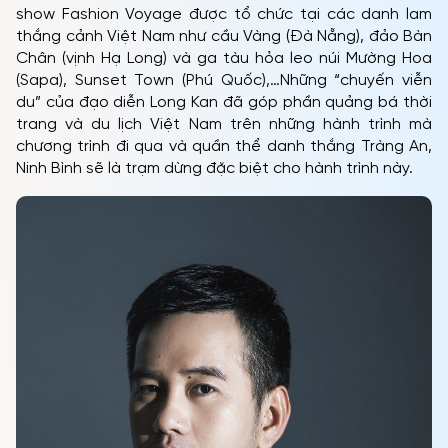
show Fashion Voyage được tổ chức tại các danh lam
thắng cảnh Việt Nam như cầu Vàng (Đà Nẵng), đảo Bàn
Chân (vịnh Hạ Long) và ga tàu hỏa leo núi Mường Hoa
(Sapa), Sunset Town (Phú Quốc),…Những “chuyến viễn
du” của đạo diễn Long Kan đã góp phần quảng bá thời
trang và du lịch Việt Nam trên những hành trình mà
chương trình đi qua và quần thể danh thắng Tràng An,
Ninh Bình sẽ là trạm dừng đặc biệt cho hành trình này.