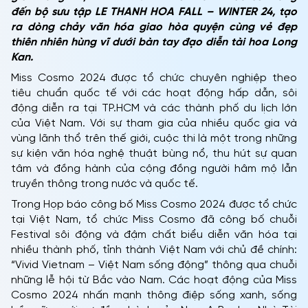
đến bộ sưu tập LE THANH HOA FALL – WINTER 24, tạo
ra dòng chảy văn hóa giao hòa quyện cùng vẻ đẹp
thiên nhiên hùng vĩ dưới bàn tay đạo diễn tài hoa Long
Kan.
Miss Cosmo 2024 được tổ chức chuyên nghiệp theo
tiêu chuẩn quốc tế với các hoạt động hấp dẫn, sôi
động diễn ra tại TP.HCM và các thành phố du lịch lớn
của Việt Nam. Với sự tham gia của nhiều quốc gia và
vùng lãnh thổ trên thế giới, cuộc thi là một trong những
sự kiện văn hóa nghệ thuật bùng nổ, thu hút sự quan
tâm và đồng hành của cộng đồng người hâm mộ lẫn
truyền thông trong nước và quốc tế.
Trong Họp báo công bố Miss Cosmo 2024 được tổ chức
tại Việt Nam, tổ chức Miss Cosmo đã công bố chuỗi
Festival sôi động và đậm chất biểu diễn văn hóa tại
nhiều thành phố, tỉnh thành Việt Nam với chủ đề chính:
“Vivid Vietnam – Việt Nam sống động” thông qua chuỗi
những lễ hội từ Bắc vào Nam. Các hoạt động của Miss
Cosmo 2024 nhấn mạnh thông điệp sống xanh, sống