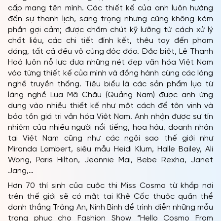
cấp mang tên mình. Các thiết kế của anh luôn hướng
đến sự thanh lịch, sang trọng nhưng cũng không kém
phần gợi cảm; được chăm chút kỹ lưỡng từ cách xử lý
TRANG CHỦ
chất liệu, các chi tiết đính kết, thêu tay đến phom
dáng, tất cả đều vô cùng độc đáo. Đặc biệt, Lê Thanh
MCO
Hoà luôn nỗ lực đưa những nét đẹp văn hóa Việt Nam
vào từng thiết kế của mình và đồng hành cùng các làng
CUỘC THI
nghề truyền thống. Tiêu biểu là các sản phẩm lụa từ
làng nghề Lụa Mã Châu (Quảng Nam) được anh ứng
TIN TỨC & THƯ VIỆN
dụng vào nhiều thiết kế như một cách để tôn vinh và
bảo tồn giá trị văn hóa Việt Nam. Anh nhận được sự tín
ĐỐI TÁC
nhiệm của nhiều người nổi tiếng, hoa hậu, doanh nhân
FAQ
tại Việt Nam cũng như các ngôi sao thế giới như
Miranda Lambert, siêu mẫu Heidi Klum, Halle Bailey, Ali
Wong, Paris Hilton, Jeannie Mai, Bebe Rexha, Janet
Jang,…
Hơn 70 thí sinh của cuộc thi Miss Cosmo từ khắp nơi
trên thế giới sẽ có mặt tại Khê Cốc thuộc quần thể
danh thắng Tràng An, Ninh Bình để trình diễn những mẫu
trang phục cho Fashion Show “Hello Cosmo From