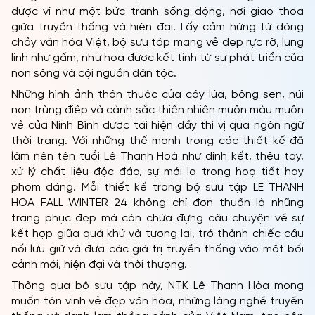
được ví như một bức tranh sống động, nơi giao thoa
giữa truyền thống và hiện đại. Lấy cảm hứng từ dòng
chảy văn hóa Việt, bộ sưu tập mang vẻ đẹp rực rỡ, lung
linh như gấm, như hoa được kết tinh từ sự phát triển của
non sông và cội nguồn dân tộc.
Những hình ảnh thân thuộc của cây lúa, bông sen, núi
non trùng điệp và cảnh sắc thiên nhiên muôn màu muôn
vẻ của Ninh Bình được tái hiện đầy thi vị qua ngôn ngữ
thời trang. Với những thế mạnh trong các thiết kế đã
làm nên tên tuổi Lê Thanh Hoà như đính kết, thêu tay,
xử lý chất liệu độc đáo, sự mới lạ trong hoạ tiết hay
phom dáng. Mỗi thiết kế trong bộ sưu tập LE THANH
HOA FALL-WINTER 24 không chỉ đơn thuần là những
trang phục đẹp mà còn chứa đựng câu chuyện về sự
kết hợp giữa quá khứ và tương lai, trở thành chiếc cầu
nối lưu giữ và đưa các giá trị truyền thống vào một bối
cảnh mới, hiện đại và thời thượng.
Thông qua bộ sưu tập này, NTK Lê Thanh Hòa mong
muốn tôn vinh vẻ đẹp văn hóa, những làng nghề truyền