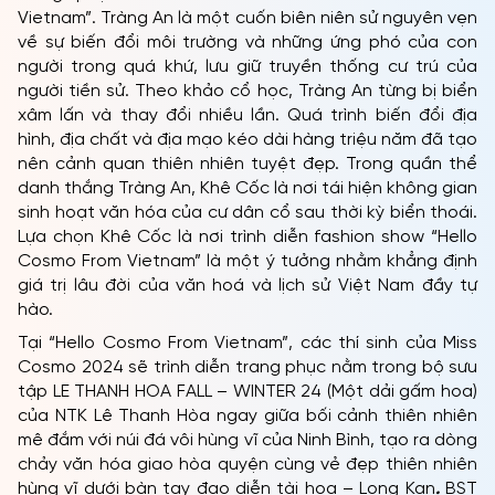
Vietnam”. Tràng An là một cuốn biên niên sử nguyên vẹn
về sự biến đổi môi trường và những ứng phó của con
người trong quá khứ, lưu giữ truyền thống cư trú của
người tiền sử. Theo khảo cổ học, Tràng An từng bị biển
xâm lấn và thay đổi nhiều lần. Quá trình biến đổi địa
hình, địa chất và địa mạo kéo dài hàng triệu năm đã tạo
nên cảnh quan thiên nhiên tuyệt đẹp. Trong quần thể
danh thắng Tràng An, Khê Cốc là nơi tái hiện không gian
sinh hoạt văn hóa của cư dân cổ sau thời kỳ biển thoái.
Lựa chọn Khê Cốc là nơi trình diễn fashion show “Hello
Cosmo From Vietnam” là một ý tưởng nhằm khẳng định
giá trị lâu đời của văn hoá và lịch sử Việt Nam đầy tự
hào.
Tại “Hello Cosmo From Vietnam”, các thí sinh của Miss
Cosmo 2024 sẽ trình diễn trang phục nằm trong bộ sưu
tập LE THANH HOA FALL – WINTER 24 (Một dải gấm hoa)
của NTK Lê Thanh Hòa ngay giữa bối cảnh thiên nhiên
mê đắm với núi đá vôi hùng vĩ của Ninh Bình, tạo ra dòng
chảy văn hóa giao hòa quyện cùng vẻ đẹp thiên nhiên
hùng vĩ dưới bàn tay đạo diễn tài hoa – Long Kan
.
BST