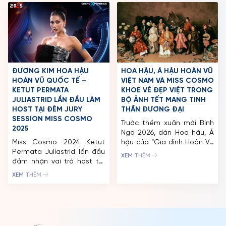
đầy mê hoặc kết hợp cùng
một người mẫu quốc tế nổi
NTK nổi tiếng Lê Thanh
tiếng mà còn là một người
Hòa. Diện những thiết kế
[…]
đặc sắc trong bộ sưu tập
BEYOND DEADLINES, Top 2
Miss […]
ĐƯƠNG KIM HOA HẬU
HOA HẬU, Á HẬU HOÀN VŨ
HOÀN VŨ QUỐC TẾ –
VIỆT NAM VÀ MISS COSMO
KETUT PERMATA
KHOE VẺ ĐẸP VIỆT TRONG
JULIASTRID LẦN ĐẦU LÀM
BỘ ẢNH TẾT MANG TINH
HOST TẠI ĐÊM JURY
THẦN ĐƯƠNG ĐẠI
SESSION MISS COSMO
Trước thềm xuân mới Bính
2025
Ngọ 2026, dàn Hoa hậu, Á
Miss Cosmo 2024 Ketut
hậu của “Gia đình Hoàn Vũ
Permata Juliastrid lần đầu
– Cosmo Family” gửi đến
XEM THÊM
đảm nhận vai trò host tại
khán giả bộ ảnh Tết mang
đêm Jury Session (Bán
đậm dấu ấn văn hóa Việt.
XEM THÊM
kết), đồng hành cùng thí
Lấy cảm hứng từ vẻ đẹp
sinh trong các phần thi:
người phụ nữ qua từng thời
Đồng diễn, Tự giới thiệu,
kỳ trong các dòng tranh
Trình diễn bikini, Trình diễn
dân gian tiêu biểu […]
dạ hội… Tiếp nối hành trình