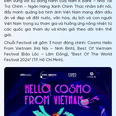
bền vững với sự đồng hành của Nam A Bank – Nhà Tài
Trợ Chính – Ngân Hàng Xanh Chính Thức nhằm kết nối,
đẩy mạnh quảng bá hình ảnh Việt Nam mang đậm dấu
ấn vẻ đẹp về đất nước, văn hóa, du lịch và con người
Việt Nam trong sự tham gia và hưởng ứng nồng nhiệt từ
các quốc gia tham dự và khán giả theo dõi trên thế
giới.
Chuỗi Festival sẽ gồm 3 hoạt động chính: Cosmo Hello
From Vietnam (Hà Nội – Ninh Bình), Best Of Vietnam
Festival (Bảo Lộc – Lâm Đồng), “Best Of The World
Festival 2024” (TP. Hồ Chí Minh).