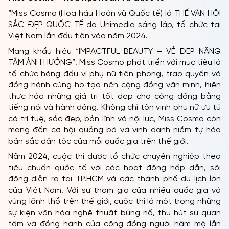
“Miss Cosmo (Hoa hậu Hoàn vũ Quốc tế) là THẾ VẬN HỘI
SẮC ĐẸP QUỐC TẾ do Unimedia sáng lập, tổ chức tại
Việt Nam lần đầu tiên vào năm 2024.
Mang khẩu hiệu “IMPACTFUL BEAUTY – VẺ ĐẸP NÂNG
TẦM ẢNH HƯỞNG”, Miss Cosmo phát triển với mục tiêu là
tổ chức hàng đầu vì phụ nữ tiên phong, trao quyền và
đồng hành cùng họ tạo nên cộng đồng văn minh, hiện
thực hóa những giá trị tốt đẹp cho cộng đồng bằng
tiếng nói và hành động. Không chỉ tôn vinh phụ nữ ưu tú
có trí tuệ, sắc đẹp, bản lĩnh và nội lực, Miss Cosmo còn
mang đến cơ hội quảng bá và vinh danh niềm tự hào
bản sắc dân tộc của mỗi quốc gia trên thế giới.
Năm 2024, cuộc thi được tổ chức chuyên nghiệp theo
tiêu chuẩn quốc tế với các hoạt động hấp dẫn, sôi
động diễn ra tại TP.HCM và các thành phố du lịch lớn
của Việt Nam. Với sự tham gia của nhiều quốc gia và
vùng lãnh thổ trên thế giới, cuộc thi là một trong những
sự kiện văn hóa nghệ thuật bùng nổ, thu hút sự quan
tâm và đồng hành của cộng đồng người hâm mộ lẫn