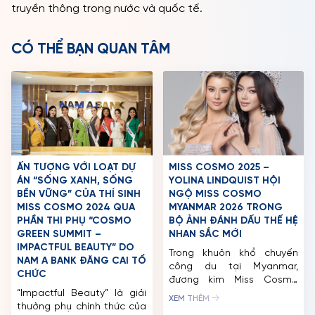
truyền thông trong nước và quốc tế.
CÓ THỂ BẠN QUAN TÂM
ẤN TƯỢNG VỚI LOẠT DỰ
MISS COSMO 2025 –
ÁN “SỐNG XANH, SỐNG
YOLINA LINDQUIST HỘI
BỀN VỮNG” CỦA THÍ SINH
NGỘ MISS COSMO
MISS COSMO 2024 QUA
MYANMAR 2026 TRONG
PHẦN THI PHỤ “COSMO
BỘ ẢNH ĐÁNH DẤU THẾ HỆ
GREEN SUMMIT –
NHAN SẮC MỚI
IMPACTFUL BEAUTY” DO
Trong khuôn khổ chuyến
NAM A BANK ĐĂNG CAI TỔ
công du tại Myanmar,
CHỨC
đương kim Miss Cosmo
“Impactful Beauty” là giải
2025 – Yolina Lindquist đã
XEM THÊM
thưởng phụ chính thức của
thực hiện bộ ảnh đặc biệt