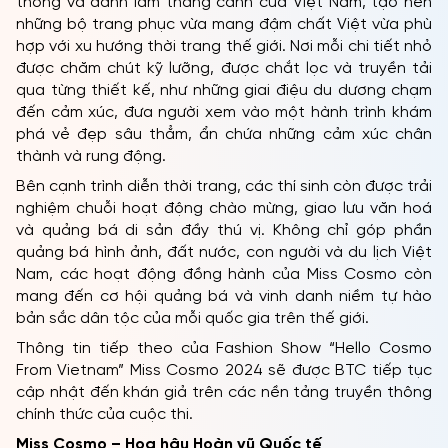
thống và danh lam thắng cảnh của Việt Nam, tạo nên
những bộ trang phục vừa mang đậm chất Việt vừa phù
hợp với xu hướng thời trang thế giới. Nơi mỗi chi tiết nhỏ
được chăm chút kỹ lưỡng, được chắt lọc và truyền tải
qua từng thiết kế, như những giai điệu du dương chạm
đến cảm xúc, đưa người xem vào một hành trình khám
phá vẻ đẹp sâu thẳm, ẩn chứa những cảm xúc chân
thành và rung động.
Bên cạnh trình diễn thời trang, các thí sinh còn được trải
nghiệm chuỗi hoạt động chào mừng, giao lưu văn hoá
và quảng bá di sản đầy thú vị. Không chỉ góp phần
quảng bá hình ảnh, đất nước, con người và du lịch Việt
Nam, các hoạt động đồng hành của Miss Cosmo còn
mang đến cơ hội quảng bá và vinh danh niềm tự hào
bản sắc dân tộc của mỗi quốc gia trên thế giới.
Thông tin tiếp theo của Fashion Show “Hello Cosmo
From Vietnam” Miss Cosmo 2024 sẽ được BTC tiếp tục
cập nhật đến khán giả trên các nền tảng truyền thông
chính thức của cuộc thi.
Miss Cosmo – Hoa hậu Hoàn vũ Quốc tế