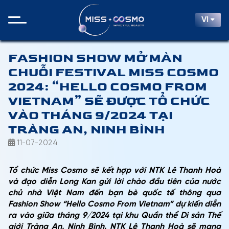
VI
FASHION SHOW MỞ MÀN
CHUỖI FESTIVAL MISS COSMO
2024: “HELLO COSMO FROM
VIETNAM” SẼ ĐƯỢC TỔ CHỨC
VÀO THÁNG 9/2024 TẠI
TRÀNG AN, NINH BÌNH
11-07-2024
Tổ chức Miss Cosmo sẽ kết hợp với NTK Lê Thanh Hoà
và đạo diễn Long Kan gửi lời chào đầu tiên của nước
chủ nhà Việt Nam đến bạn bè quốc tế thông qua
Fashion Show “Hello Cosmo From Vietnam” dự kiến diễn
ra vào giữa tháng 9/2024 tại khu Quần thể Di sản Thế
giới Tràng An, Ninh Bình. NTK Lê Thanh Hoà sẽ mang