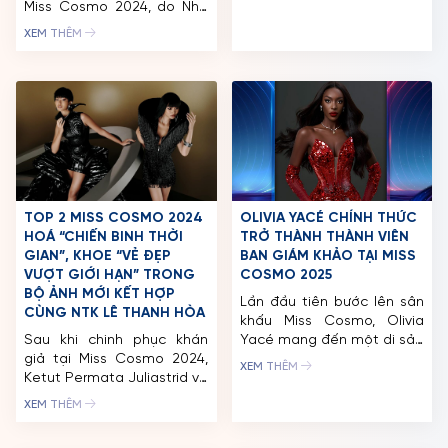
Miss Cosmo 2024, do Nhà
cùng Miss Cosmo Myanmar
Tài Trợ Chính – Ngân Hàng
2026 – Thae Su Nyein. Ngay
XEM THÊM
Xanh Chính Thức đăng cai
sau khi công bố, loạt hình
tổ chức. Ngày 30/09/2024,
nhanh chóng nhận được sự
tại hội thảo “Cosmo Green
quan tâm từ cộng đồng
Summit” ở trụ sở Nam A
yêu sắc đẹp trong và
Bank, các thí sinh Miss
ngoài […]
Cosmo 2024 lần lượt trình
bày về dự án xanh […]
TOP 2 MISS COSMO 2024
OLIVIA YACÉ CHÍNH THỨC
HOÁ “CHIẾN BINH THỜI
TRỞ THÀNH THÀNH VIÊN
GIAN”, KHOE “VẺ ĐẸP
BAN GIÁM KHẢO TẠI MISS
VƯỢT GIỚI HẠN” TRONG
COSMO 2025
BỘ ẢNH MỚI KẾT HỢP
Lần đầu tiên bước lên sân
CÙNG NTK LÊ THANH HÒA
khấu Miss Cosmo, Olivia
Sau khi chinh phục khán
Yacé mang đến một di sản
giả tại Miss Cosmo 2024,
được xác định bởi sự thông
XEM THÊM
Ketut Permata Juliastrid và
minh, kiên cường và sức
Karnruethai Tassabut tiếp
mạnh không thể lung lay
XEM THÊM
tục khiến công chúng trầm
của bản sắc. Đến từ Côte
trồ với bộ ảnh thời trang
d’Ivoire, Olivia không chỉ là