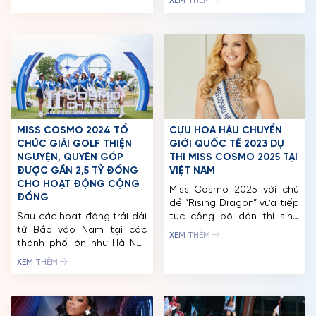
XEM THÊM
nguyên Đại sứ Việt Nam tại
công bố bộ ảnh Glamshot
Hoa Kỳ nhận lời mời làm
Bikini chính thức của cuộc
giám khảo Miss Cosmo
thi. Trong concept độc đáo
2024 thì mới đây, George
cùng loạt bikini rực rỡ, các
Chien – đồng sáng lập,
thí sinh xuất hiện với một
Giám đốc và Chủ […]
phiên bản rạng rỡ và hoàn
thiện nhất, […]
MISS COSMO 2024 TỔ
CỰU HOA HẬU CHUYỂN
CHỨC GIẢI GOLF THIỆN
GIỚI QUỐC TẾ 2023 DỰ
NGUYỆN, QUYÊN GÓP
THI MISS COSMO 2025 TẠI
ĐƯỢC GẦN 2,5 TỶ ĐỒNG
VIỆT NAM
CHO HOẠT ĐỘNG CỘNG
Miss Cosmo 2025 với chủ
ĐỒNG
đề “Rising Dragon” vừa tiếp
Sau các hoạt động trải dài
tục công bố dàn thí sinh
từ Bắc vào Nam tại các
mới, quy tụ những gương
XEM THÊM
thành phố lớn như Hà Nội,
mặt đa dạng của phụ nữ
Ninh Bình, Đà Lạt, các thí
hiện đại – từ cựu Hoa hậu
XEM THÊM
sinh Miss Cosmo 2024 tiếp
Chuyển giới Quốc tế,
tục đến Long An, nối tiếp
nghiên cứu sinh Tiến sĩ,
hành trình trải nghiệm và
chuyên gia công nghệ đến
khám phá Việt Nam. Gần
các nhà hoạt động cộng