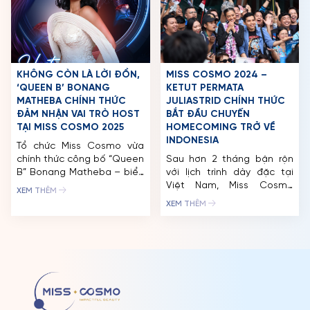
60 nhan sắc đã có nhiều kỉ
đồng. Chỉ […]
niệm đẹp và […]
KHÔNG CÒN LÀ LỜI ĐỒN,
MISS COSMO 2024 –
‘QUEEN B’ BONANG
KETUT PERMATA
MATHEBA CHÍNH THỨC
JULIASTRID CHÍNH THỨC
ĐẢM NHẬN VAI TRÒ HOST
BẮT ĐẦU CHUYẾN
TẠI MISS COSMO 2025
HOMECOMING TRỞ VỀ
INDONESIA
Tổ chức Miss Cosmo vừa
chính thức công bố “Queen
Sau hơn 2 tháng bận rộn
B” Bonang Matheba – biểu
với lịch trình dày đặc tại
tượng truyền hình và thời
Việt Nam, Miss Cosmo
XEM THÊM
trang của Nam Phi sẽ đảm
2024 – Ketut Permata
XEM THÊM
nhận vai trò Host cho đêm
Juliastrid chính thức bắt
Chung kết Miss Cosmo
đầu chuyến homecoming
2025 – Lễ hội Sắc đẹp và
về quê nhà Indonesia.
Âm nhạc. Ngay lập tức
Đồng hành cùng Tata trong
thông tin này đã nhận
chuyến trở về này có CEO
được rất […]
Trần Việt Bảo Hoàng cùng
các thành viên của Tổ chức
Miss Cosmo. […]