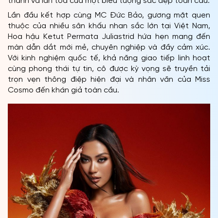
thành và lan tỏa của một biểu tượng sắc đẹp toàn cầu.
Lần đầu kết hợp cùng MC Đức Bảo, gương mặt quen
thuộc của nhiều sân khấu nhan sắc lớn tại Việt Nam,
Hoa hậu Ketut Permata Juliastrid hứa hẹn mang đến
màn dẫn dắt mới mẻ, chuyên nghiệp và đầy cảm xúc.
Với kinh nghiệm quốc tế, khả năng giao tiếp linh hoạt
cùng phong thái tự tin, cô được kỳ vọng sẽ truyền tải
trọn vẹn thông điệp hiện đại và nhân văn của Miss
Cosmo đến khán giả toàn cầu.
TRANG CHỦ
MCO
CUỘC THI
TIN TỨC & THƯ VIỆN