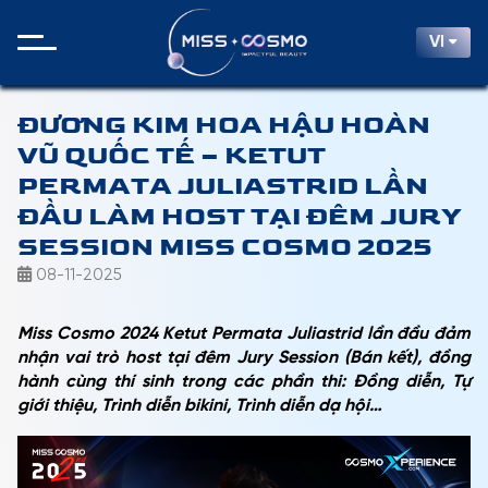
VI
ĐƯƠNG KIM HOA HẬU HOÀN
VŨ QUỐC TẾ – KETUT
PERMATA JULIASTRID LẦN
ĐẦU LÀM HOST TẠI ĐÊM JURY
SESSION MISS COSMO 2025
08-11-2025
Miss Cosmo 2024 Ketut Permata Juliastrid lần đầu đảm
nhận vai trò host tại đêm Jury Session (Bán kết), đồng
hành cùng thí sinh trong các phần thi: Đồng diễn, Tự
giới thiệu, Trình diễn bikini, Trình diễn dạ hội…