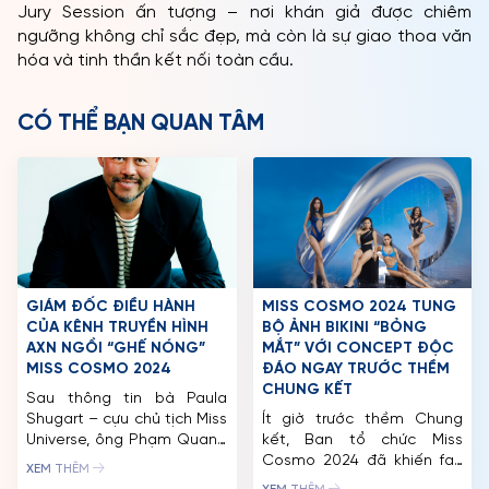
Jury Session ấn tượng – nơi khán giả được chiêm
ngưỡng không chỉ sắc đẹp, mà còn là sự giao thoa văn
hóa và tinh thần kết nối toàn cầu.
CÓ THỂ BẠN QUAN TÂM
GIÁM ĐỐC ĐIỀU HÀNH
MISS COSMO 2024 TUNG
CỦA KÊNH TRUYỀN HÌNH
BỘ ẢNH BIKINI “BỎNG
AXN NGỒI “GHẾ NÓNG”
MẮT” VỚI CONCEPT ĐỘC
MISS COSMO 2024
ĐÁO NGAY TRƯỚC THỀM
CHUNG KẾT
Sau thông tin bà Paula
Shugart – cựu chủ tịch Miss
Ít giờ trước thềm Chung
Universe, ông Phạm Quang
kết, Ban tổ chức Miss
Vinh – nguyên thứ trưởng
Cosmo 2024 đã khiến fan
XEM THÊM
Bộ Ngoại giao Việt Nam,
sắc đẹp phấn khích khi