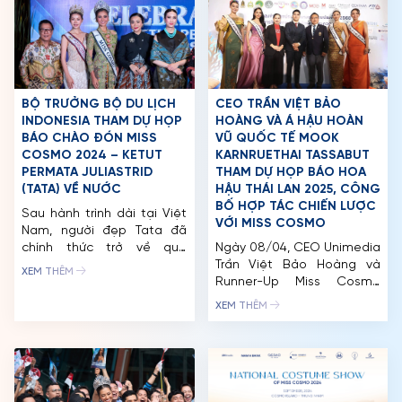
BỘ TRƯỞNG BỘ DU LỊCH
CEO TRẦN VIỆT BẢO
INDONESIA THAM DỰ HỌP
HOÀNG VÀ Á HẬU HOÀN
BÁO CHÀO ĐÓN MISS
VŨ QUỐC TẾ MOOK
COSMO 2024 – KETUT
KARNRUETHAI TASSABUT
PERMATA JULIASTRID
THAM DỰ HỌP BÁO HOA
(TATA) VỀ NƯỚC
HẬU THÁI LAN 2025, CÔNG
BỐ HỢP TÁC CHIẾN LƯỢC
Sau hành trình dài tại Việt
VỚI MISS COSMO
Nam, người đẹp Tata đã
chính thức trở về quê
Ngày 08/04, CEO Unimedia
hương Indonesia với cương
Trần Việt Bảo Hoàng và
XEM THÊM
vị mới – Miss Cosmo 2024.
Runner-Up Miss Cosmo
Ngay khi đến Jakarta, nàng
2024 Mook Karnruethai
XEM THÊM
hậu trẻ tuổi không khỏi xúc
Tassabut đã tham dự họp
động khi nhận được sự
báo Hoa Hậu Thái Lan 2025
chào đón nồng nhiệt từ
(Miss Thailand 2025) tại tỉnh
người hâm mộ và các cơ
Chonburi, Thái Lan. Sự kiện
quan truyền […]
đánh dấu bước ngoặt
quan trọng khi TPN Global