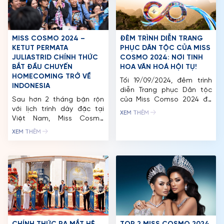
chính thức công bố hợp
TRANG CHỦ
tác chiến lược với tổ […]
MCO
MISS COSMO 2024 –
ĐÊM TRÌNH DIỄN TRANG
KETUT PERMATA
PHỤC DÂN TỘC CỦA MISS
CUỘC THI
JULIASTRID CHÍNH THỨC
COSMO 2024: NƠI TINH
BẮT ĐẦU CHUYẾN
HOA VĂN HOÁ HỘI TỤ!
HOMECOMING TRỞ VỀ
TIN TỨC & THƯ VIỆN
Tối 19/09/2024, đêm trình
INDONESIA
diễn Trang phục Dân tộc
ĐỐI TÁC
Sau hơn 2 tháng bận rộn
của Miss Comso 2024 đã
với lịch trình dày đặc tại
diễn ra tại Khu du lịch sinh
XEM THÊM
FAQ
Việt Nam, Miss Cosmo
thái Thung Nham (Ninh
2024 – Ketut Permata
Bình) với những phần tranh
XEM THÊM
Juliastrid chính thức bắt
tài mãn nhãn của 56 đại
đầu chuyến homecoming
diện đến từ các quốc gia
về quê nhà Indonesia.
trên thế giới. Hơn 50 bộ
Đồng hành cùng Tata trong
trang phục dân tộc được
chuyến trở về này có CEO
trình diễn […]
Trần Việt Bảo Hoàng cùng
các thành viên của Tổ chức
Miss Cosmo. […]