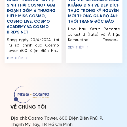
CHÍNH THỨC RA MẮT HỆ
TOP 2 MISS COSMO 2024
SINH THÁI COSMO+ GIAI
KHẲNG ĐỊNH VẺ ĐẸP ĐÍCH
ĐOẠN 1 GỒM 4 THƯƠNG
THỰC TRONG KỶ NGUYÊN
HIỆU: MISS COSMO,
MỚI THÔNG QUA BỘ ẢNH
COSMO LIVE, COSMO
THỜI TRANG ĐỘC ĐÁO
ACADEMY VÀ COSMO
Hoa hậu Ketut Permata
BIRD’S NET
Juliastrid (Tata) và Á hậu
Sáng ngày 20/4/2024, tại
Karnruethai Tassabut
Trụ sở chính của Cosmo
(Mook) vừa cùng nhau thực
XEM THÊM
Tower 600 Điện Biên Phủ,
hiện một bộ ảnh kỷ niệm 3
Phường 22, Bình Thạnh, TP.
tháng đăng quang Miss
XEM THÊM
Hồ Chí Minh, Công ty TNHH
Cosmo 2024. Hai nàng hậu
Unimedia Vietnam
biến hóa đa dạng với hai
(Unimedia) đã tổ chức
layout ấn tượng. Bộ ảnh
thành công sự kiện Ra mắt
mang thông điệp về vẻ
thương hiệu quốc tế Hệ
đẹp đích thực trong kỷ
Sinh thái Cosmo+ giai
nguyên mới, […]
đoạn 1 bao gồm 4 thương
hiệu: Miss Cosmo […]
VỀ CHÚNG TÔI
Địa chỉ
: Cosmo Tower, 600 Điện Biên Phủ, P.
Thạnh Mỹ Tây, TP. Hồ Chí Minh