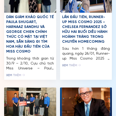
DÀN GIÁM KHẢO QUỐC TẾ
LẦN ĐẦU TIÊN, RUNNER-
PAULA SHUGART,
UP MISS COSMO 2025 –
HARNAAZ SANDHU VÀ
CHELSEA FERNANDEZ SỞ
GEORGE CHIEN CHÍNH
HỮU HAI BUỔI DIỄU HÀNH
THỨC CÓ MẶT TẠI VIỆT
HOÀNH TRÁNG TRONG
NAM, SẴN SÀNG ĐI TÌM
CHUYẾN HOMECOMING
HOA HẬU ĐẦU TIÊN CỦA
Sau hơn 1 tháng đăng
MISS COSMO
quang, ngày 26/01, Runner-
Trong khoảng thời gian từ
up Miss Cosmo 2025 –
30/9 – 2/10, Cựu chủ tịch
Chelsea Fernandez chính
XEM THÊM
Miss Universe – Paula
thức có chuyến
Shugart, Miss Universe 2021
homecoming ý nghĩa tại
XEM THÊM
– Harnaaz Sandhu, Chủ
quê nhà Philippines. Đồng
tịch KC Global Media –
hành cùng Chelsea trong
George Chien và nguyên
lần trở về này có CEO Miss
thứ trưởng Bộ Ngoại giao
Cosmo – Trưởng Ban Tổ
Việt Nam – Phạm Quang
chức Trần Việt Bảo Hoàng
Vinh đã đáp chuyến bay tới
cùng các đại diện của Tổ
Cảng hàng không quốc tế
chức […]
Tân Sơn […]