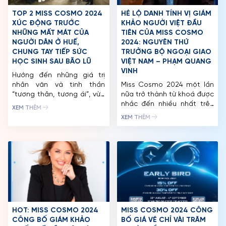
TRANG CHỦ
TOP 2 MISS COSMO 2024
HÉ LỘ DANH TÍNH VỊ GIÁM
XÚC ĐỘNG TRƯỚC
KHẢO NGƯỜI VIỆT ĐẦU
MCO
NHỮNG MẤT MÁT CỦA
TIÊN CỦA MISS COSMO
NGƯỜI DÂN Ở HUẾ,
2024: NGUYÊN THỨ
CUỘC THI
CHUNG TAY TIẾP SỨC
TRƯỞNG BỘ NGOẠI GIAO
HỌC SINH SAU BÃO LŨ
VIỆT NAM – PHẠM QUANG
TIN TỨC & THƯ VIỆN
VINH
Hướng đến những giá trị
nhân văn và tinh thần
Miss Cosmo 2024 một lần
ĐỐI TÁC
“tương thân, tương ái”, vừa
nữa trở thành từ khoá được
qua, Tổ chức Miss Cosmo
nhắc đến nhiều nhất trên
FAQ
XEM THÊM
đã chung tay cùng các sở,
các diễn đàn sắc đẹp
XEM THÊM
ban, ngành thành phố Huế
trong nước và quốc tế sau
thực hiện hoạt động hỗ trợ
khi công bố danh tính vị
người dân khắc phục hậu
giám khảo tiếp theo. Tối
quả sau đợt lũ lụt nghiêm
7/9, tổ chức Miss Cosmo
trọng vừa qua. Tiếp nối
chính thức công bố ông
hành trình […]
Phạm Quang Vinh –
nguyên thứ trưởng […]
HOT: MISS COSMO 2024
MISS COSMO 2024 CÔNG
CÔNG BỐ GIÁM KHẢO
BỐ GIÁ VÉ CHỈ VÀI TRĂM