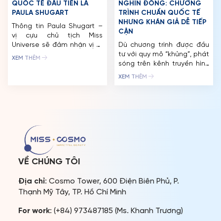
QUỐC TẾ ĐẦU TIÊN LÀ
NGHÌN ĐỒNG: CHƯƠNG
PAULA SHUGART
TRÌNH CHUẨN QUỐC TẾ
NHƯNG KHÁN GIẢ DỄ TIẾP
Thông tin Paula Shugart –
CẬN
vị cựu chủ tịch Miss
Universe sẽ đảm nhận vị trí
Dù chương trình được đầu
giám khảo tại Thế vận hội
tư với quy mô “khủng”, phát
XEM THÊM
Sắc đẹp Quốc tế – Miss
sóng trên kênh truyền hình
Cosmo 2024 ngay lập tức
quốc tế AXN nhưng giá vé
XEM THÊM
nhận được nhiều quan tâm
để tham dự các đêm Bán
của cộng đồng khán giả
kết, Chung kết Miss Cosmo
đam mê các cuộc thi hoa
2024 vẫn được đánh giá là
hậu. Điều này càng góp
dễ dàng tiếp cận, phù hợp
phần bảo […]
cho nhiều đối tượng khán
giả đam mê các cuộc […]
VỀ CHÚNG TÔI
Địa chỉ
: Cosmo Tower, 600 Điện Biên Phủ, P.
Thạnh Mỹ Tây, TP. Hồ Chí Minh
For work
: (+84) 973487185 (Ms. Khanh Trương)