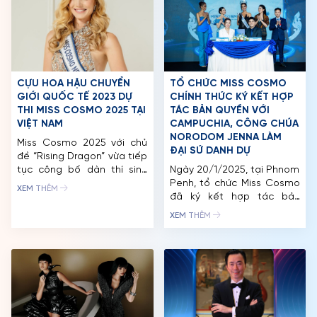
CỰU HOA HẬU CHUYỂN
TỔ CHỨC MISS COSMO
GIỚI QUỐC TẾ 2023 DỰ
CHÍNH THỨC KÝ KẾT HỢP
THI MISS COSMO 2025 TẠI
TÁC BẢN QUYỀN VỚI
VIỆT NAM
CAMPUCHIA, CÔNG CHÚA
NORODOM JENNA LÀM
Miss Cosmo 2025 với chủ
ĐẠI SỨ DANH DỰ
đề “Rising Dragon” vừa tiếp
tục công bố dàn thí sinh
Ngày 20/1/2025, tại Phnom
mới, quy tụ những gương
Penh, tổ chức Miss Cosmo
XEM THÊM
mặt đa dạng của phụ nữ
đã ký kết hợp tác bản
hiện đại – từ cựu Hoa hậu
quyền với Campuchia,
XEM THÊM
Chuyển giới Quốc tế,
đánh dấu sự tham gia của
nghiên cứu sinh Tiến sĩ,
Công chúa Norodom
chuyên gia công nghệ đến
Jenna trong vai trò Đại sứ
các nhà hoạt động cộng
Danh dự và bà Tiffany Vu
đồng. Chỉ […]
làm Giám đốc Quốc gia
Miss Cosmo Cambodia
2025. Sự kiện này mở ra
TRANG CHỦ