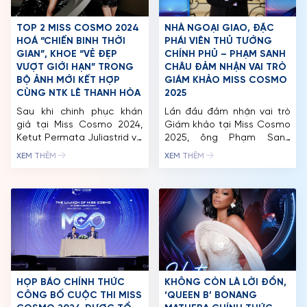
một chương […]
MCO
TOP 2 MISS COSMO 2024
NHÀ NGOẠI GIAO, ĐẶC
HOÁ “CHIẾN BINH THỜI
PHÁI VIÊN THỦ TƯỚNG
CUỘC THI
GIAN”, KHOE “VẺ ĐẸP
CHÍNH PHỦ – PHẠM SANH
VƯỢT GIỚI HẠN” TRONG
CHÂU ĐẢM NHẬN VAI TRÒ
TIN TỨC & THƯ VIỆN
BỘ ẢNH MỚI KẾT HỢP
GIÁM KHẢO MISS COSMO
CÙNG NTK LÊ THANH HÒA
2025
ĐỐI TÁC
Sau khi chinh phục khán
Lần đầu đảm nhận vai trò
giả tại Miss Cosmo 2024,
Giám khảo tại Miss Cosmo
FAQ
Ketut Permata Juliastrid và
2025, ông Phạm Sanh
Karnruethai Tassabut tiếp
Châu – Nhà Ngoại giao kỳ
XEM THÊM
XEM THÊM
tục khiến công chúng trầm
cựu với hơn ba thập kỷ
trồ với bộ ảnh thời trang
công tác tại Bộ Ngoại giao
đầy mê hoặc kết hợp cùng
Việt Nam, mang đến những
NTK nổi tiếng Lê Thanh
tiêu chuẩn chuyên môn
Hòa. Diện những thiết kế
cao về hình ảnh, ứng xử và
đặc sắc trong bộ sưu tập
tư duy của thí sinh. Ông […]
BEYOND DEADLINES, Top 2
Miss […]
HỌP BÁO CHÍNH THỨC
KHÔNG CÒN LÀ LỜI ĐỒN,
CÔNG BỐ CUỘC THI MISS
‘QUEEN B’ BONANG