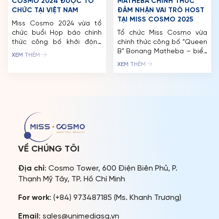
COSMO 2024 ĐƯỢC TỔ
MATHEBA CHÍNH THỨC
CHỨC TẠI VIỆT NAM
ĐẢM NHẬN VAI TRÒ HOST
TẠI MISS COSMO 2025
Miss Cosmo 2024 vừa tổ
chức buổi Họp báo chính
Tổ chức Miss Cosmo vừa
thức công bố khởi động
chính thức công bố “Queen
cuộc thi cùng các hoạt
B” Bonang Matheba – biểu
XEM THÊM
động đa dạng, hấp dẫn
tượng truyền hình và thời
XEM THÊM
được tổ chức tại TP. HCM
trang của Nam Phi sẽ đảm
và các thành phố du lịch
nhận vai trò Host cho đêm
lớn của Việt Nam. Miss
Chung kết Miss Cosmo
Cosmo 2024 có sự tham
2025 – Lễ hội Sắc đẹp và
gia của hơn 70 quốc gia và
Âm nhạc. Ngay lập tức
vùng […]
thông tin này đã nhận
được rất […]
VỀ CHÚNG TÔI
Địa chỉ
: Cosmo Tower, 600 Điện Biên Phủ, P.
Thạnh Mỹ Tây, TP. Hồ Chí Minh
For work
: (+84) 973487185 (Ms. Khanh Trương)
Email
: sales@unimediasg.vn