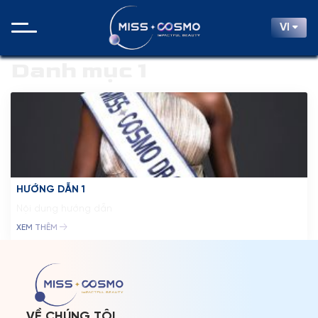
VI
Danh mục 1
HƯỚNG DẪN 1
Nội dung hướng dẫn
XEM THÊM
TRANG CHỦ
MCO
CUỘC THI
VỀ CHÚNG TÔI