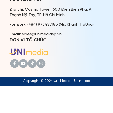
TIN TỨC & THƯ VIỆN
Địa chỉ
: Cosmo Tower, 600 Điện Biên Phủ, P.
ĐỐI TÁC
Thạnh Mỹ Tây, TP. Hồ Chí Minh
FAQ
For work
: (+84) 973487185 (Ms. Khanh Trương)
Email
: sales@unimediasg.vn
ĐƠN VỊ TỔ CHỨC
Copyright © 2024 Uni Media - Unimedia