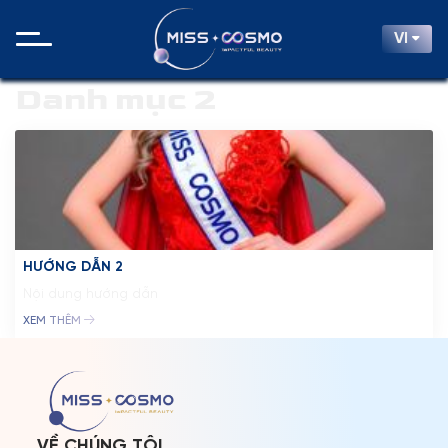
VI
Danh mục 2
HƯỚNG DẪN 2
Nội dung hướng dẫn
XEM THÊM
TRANG CHỦ
MCO
CUỘC THI
VỀ CHÚNG TÔI