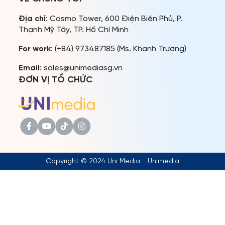
TIN TỨC & THƯ VIỆN
Địa chỉ
: Cosmo Tower, 600 Điện Biên Phủ, P.
ĐỐI TÁC
Thạnh Mỹ Tây, TP. Hồ Chí Minh
FAQ
For work
: (+84) 973487185 (Ms. Khanh Trương)
Email
: sales@unimediasg.vn
ĐƠN VỊ TỔ CHỨC
Copyright © 2024 Uni Media - Unimedia