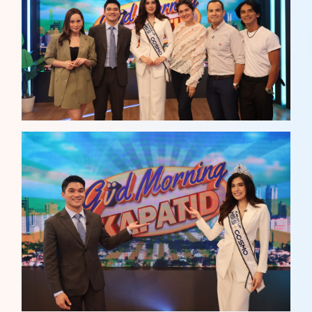
MCO
CUỘC THI
TIN TỨC & THƯ VIỆN
ĐỐI TÁC
FAQ