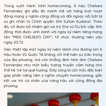
Trong suốt hành trình homecoming, Á hậu Chelsea
Fernandez ghi dấu ấn mạnh mẽ với hàng loạt hoạt
động mang ý nghĩa cộng đồng và đối ngoại, nổi bật là
sự ghi nhận từ Chính quyền tỉnh Sultan Kudarat. Theo
đó, cô được bổ nhiệm giữ vai trò Đại sứ Du lịch cấp tỉnh
đồng thời được vinh danh với ngày kỷ niệm riêng mang
tên “MISS CHELSEA’S DAY”, tổ chức thường niên vào
ngày 20/12.
Việc thiết lập một ngày kỷ niệm dành cho đương kim Á
Hậu Hoàn Vũ Quốc Tế không chỉ thể hiện sự trân trọng
của địa phương, mà còn khẳng định hình ảnh Chelsea
Fernandez như một biểu tượng truyền cảm hứng cho
thế hệ trẻ tại quê hương. Đây cũng là cột mốc đặc biệt
góp phần nâng tầm ý nghĩa chuyến homecoming, gắn
kết vai trò cá nhân của nàng hậu với cộng đồng địa
phương.