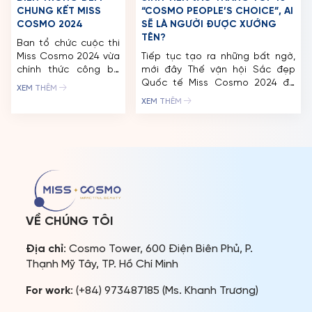
CHUNG KẾT MISS
“COSMO PEOPLE’S CHOICE”, AI
COSMO 2024
SẼ LÀ NGƯỜI ĐƯỢC XƯỚNG
TÊN?
Ban tổ chức cuộc thi
Miss Cosmo 2024 vừa
Tiếp tục tạo ra những bất ngờ,
chính thức công bố
mới đây Thế vận hội Sắc đẹp
nghệ sĩ đầu tiên sẽ
Quốc tế Miss Cosmo 2024 đã
XEM THÊM
tham gia biểu diễn
chính thức mở cổng bình chọn
XEM THÊM
tại Đêm Chung Kết,
giải thưởng “Cosmo People’s
sẽ diễn ra vào Thứ 7,
Choice” trên nền tảng Eventista
ngày 05/10/2024 tại
qua link bình chọn:
Nhà thi đấu Phú Thọ,
https://misscosmo.1voting.com/.
TP. HCM. Sự góp mặt
Sau 3 vòng voting, thí sinh cao
của “nữ hoàng giải trí”
điểm nhất sẽ được lọt vào danh
Hồ Ngọc Hà hứa hẹn
sách […]
[…]
VỀ CHÚNG TÔI
Địa chỉ
: Cosmo Tower, 600 Điện Biên Phủ, P.
Thạnh Mỹ Tây, TP. Hồ Chí Minh
For work
: (+84) 973487185 (Ms. Khanh Trương)