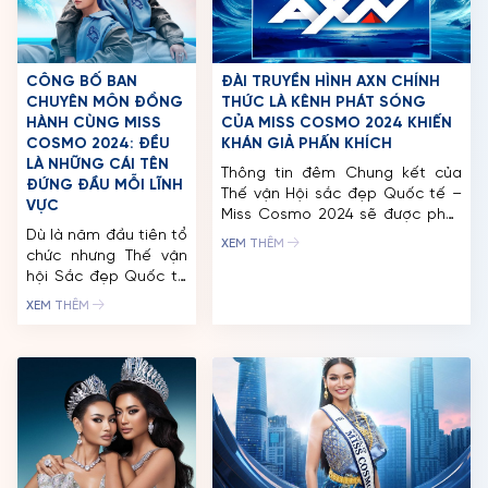
CÔNG BỐ BAN
ĐÀI TRUYỀN HÌNH AXN CHÍNH
CHUYÊN MÔN ĐỒNG
THỨC LÀ KÊNH PHÁT SÓNG
HÀNH CÙNG MISS
CỦA MISS COSMO 2024 KHIẾN
COSMO 2024: ĐỀU
KHÁN GIẢ PHẤN KHÍCH
LÀ NHỮNG CÁI TÊN
Thông tin đêm Chung kết của
ĐỨNG ĐẦU MỖI LĨNH
Thế vận Hội sắc đẹp Quốc tế –
VỰC
Miss Cosmo 2024 sẽ được phát
Dù là năm đầu tiên tổ
sóng trên kênh AXN – một trong
XEM THÊM
chức nhưng Thế vận
những kênh truyền hình top đầu,
hội Sắc đẹp Quốc tế
có độ nhận diện cao trên toàn
– Miss Cosmo 2024
thế giới đã khiến khán giả trong
XEM THÊM
đã được đầu tư cực
và ngoài nước phấn khích, điều
kỳ bài bản, chỉn chu.
đó khẳng […]
Điều đó ngoài việc
được thể hiện bởi dàn
thí sinh chất lượng
mà còn từ ban cố vấn
với nhiều chuyên môn
gồm các tên […]