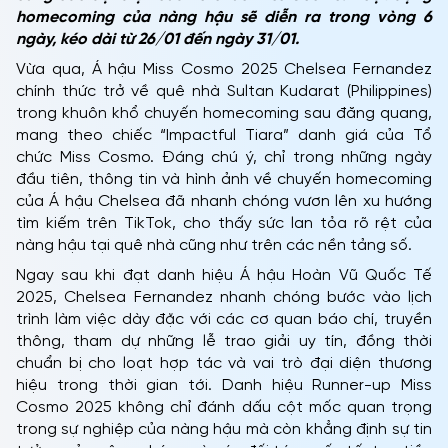
homecoming của nàng hậu sẽ diễn ra trong vòng 6
ngày, kéo dài từ 26/01 đến ngày 31/01.
Vừa qua, Á hậu Miss Cosmo 2025 Chelsea Fernandez
chính thức trở về quê nhà Sultan Kudarat (Philippines)
trong khuôn khổ chuyến homecoming sau đăng quang,
mang theo chiếc “Impactful Tiara” danh giá của Tổ
chức Miss Cosmo. Đáng chú ý, chỉ trong những ngày
đầu tiên, thông tin và hình ảnh về chuyến homecoming
của Á hậu Chelsea đã nhanh chóng vươn lên xu hướng
tìm kiếm trên TikTok, cho thấy sức lan tỏa rõ rệt của
nàng hậu tại quê nhà cũng như trên các nền tảng số.
Ngay sau khi đạt danh hiệu Á hậu Hoàn Vũ Quốc Tế
2025, Chelsea Fernandez nhanh chóng bước vào lịch
trình làm việc dày đặc với các cơ quan báo chí, truyền
thông, tham dự những lễ trao giải uy tín, đồng thời
chuẩn bị cho loạt hợp tác và vai trò đại diện thương
hiệu trong thời gian tới. Danh hiệu Runner-up Miss
Cosmo 2025 không chỉ đánh dấu cột mốc quan trọng
trong sự nghiệp của nàng hậu mà còn khẳng định sự tin