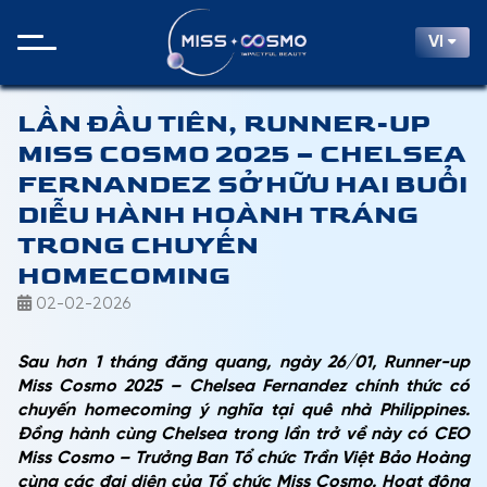
VI
LẦN ĐẦU TIÊN, RUNNER-UP
MISS COSMO 2025 – CHELSEA
FERNANDEZ SỞ HỮU HAI BUỔI
DIỄU HÀNH HOÀNH TRÁNG
TRONG CHUYẾN
HOMECOMING
02-02-2026
Sau hơn 1 tháng đăng quang, ngày 26/01, Runner-up
Miss Cosmo 2025 – Chelsea Fernandez chính thức có
chuyến homecoming ý nghĩa tại quê nhà Philippines.
Đồng hành cùng Chelsea trong lần trở về này có CEO
Miss Cosmo – Trưởng Ban Tổ chức Trần Việt Bảo Hoàng
cùng các đại diện của Tổ chức Miss Cosmo. Hoạt động