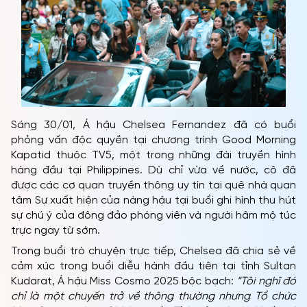
Sáng 30/01, Á hậu Chelsea Fernandez đã có buổi
phỏng vấn độc quyền tại chương trình Good Morning
Kapatid thuộc TV5, một trong những đài truyền hình
hàng đầu tại Philippines. Dù chỉ vừa về nước, cô đã
được các cơ quan truyền thông uy tín tại quê nhà quan
tâm Sự xuất hiện của nàng hậu tại buổi ghi hình thu hút
sự chú ý của đông đảo phóng viên và người hâm mộ túc
trực ngay từ sớm.
Trong buổi trò chuyện trực tiếp, Chelsea đã chia sẻ về
cảm xúc trong buổi diễu hành đầu tiên tại tỉnh Sultan
Kudarat, Á hậu Miss Cosmo 2025 bộc bạch:
“Tôi nghĩ đó
chỉ là một chuyến trở về thông thường nhưng Tổ chức