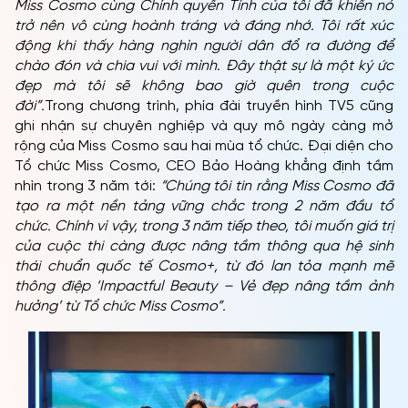
Miss Cosmo cùng Chính quyền Tỉnh của tôi đã khiến nó
trở nên vô cùng hoành tráng và đáng nhớ. Tôi rất xúc
động khi thấy hàng nghìn người dân đổ ra đường để
chào đón và chia vui với mình. Đây thật sự là một ký ức
đẹp mà tôi sẽ không bao giờ quên trong cuộc
đời”.
Trong chương trình, phía đài truyền hình TV5 cũng
ghi nhận sự chuyên nghiệp và quy mô ngày càng mở
rộng của Miss Cosmo sau hai mùa tổ chức. Đại diện cho
Tổ chức Miss Cosmo, CEO Bảo Hoàng khẳng định tầm
nhìn trong 3 năm tới:
“Chúng tôi tin rằng Miss Cosmo đã
tạo ra một nền tảng vững chắc trong 2 năm đầu tổ
chức. Chính vì vậy, trong 3 năm tiếp theo, tôi muốn giá trị
của cuộc thi càng được nâng tầm thông qua hệ sinh
thái chuẩn quốc tế Cosmo+, từ đó lan tỏa mạnh mẽ
thông điệp ‘Impactful Beauty – Vẻ đẹp nâng tầm ảnh
hưởng’ từ Tổ chức Miss Cosmo”.
TRANG CHỦ