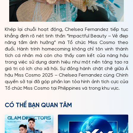
Khép lại chuỗi hoạt động, Chelsea Fernandez tiếp tục
khẳng định rõ nét tinh thần “Impactful Beauty – Vẻ đẹp
nâng tầm ảnh hưởng” mà Tổ chức Miss Cosmo theo
đuổi. Hành trình homecoming không chỉ tôn vinh thành
tích cá nhân mà còn cho thấy cam kết của nàng hậu
trong việc sử dụng danh hiệu như một nền tảng tạo ra
giá trị có ích cho xã hội. Sự đồng hành chặt chẽ giữa Á
hậu Miss Cosmo 2025 – Chelsea Fernandez cùng Chính
quyền sở tại đã góp phần lan tỏa hình ảnh tích cực của
Tổ chức Miss Cosmo tại Philippines và trong khu vực.
CÓ THỂ BẠN QUAN TÂM