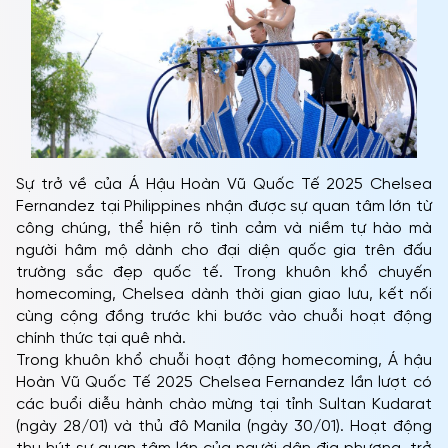
Sự trở về của Á Hậu Hoàn Vũ Quốc Tế 2025 Chelsea
Fernandez tại Philippines nhận được sự quan tâm lớn từ
công chúng, thể hiện rõ tình cảm và niềm tự hào mà
người hâm mộ dành cho đại diện quốc gia trên đấu
trường sắc đẹp quốc tế. Trong khuôn khổ chuyến
homecoming, Chelsea dành thời gian giao lưu, kết nối
cùng cộng đồng trước khi bước vào chuỗi hoạt động
chính thức tại quê nhà.
Trong khuôn khổ chuỗi hoạt động homecoming, Á hậu
Hoàn Vũ Quốc Tế 2025 Chelsea Fernandez lần lượt có
các buổi diễu hành chào mừng tại tỉnh Sultan Kudarat
(ngày 28/01) và thủ đô Manila (ngày 30/01). Hoạt động