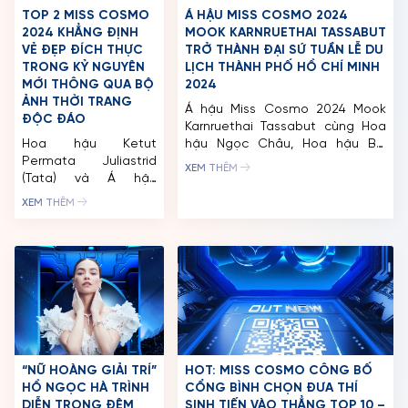
TOP 2 MISS COSMO
Á HẬU MISS COSMO 2024
2024 KHẲNG ĐỊNH
MOOK KARNRUETHAI TASSABUT
VẺ ĐẸP ĐÍCH THỰC
TRỞ THÀNH ĐẠI SỨ TUẦN LỄ DU
TRONG KỶ NGUYÊN
LỊCH THÀNH PHỐ HỒ CHÍ MINH
MỚI THÔNG QUA BỘ
2024
ẢNH THỜI TRANG
Á hậu Miss Cosmo 2024 Mook
ĐỘC ĐÁO
Karnruethai Tassabut cùng Hoa
Hoa hậu Ketut
hậu Ngọc Châu, Hoa hậu Bùi
Permata Juliastrid
Xuân Hạnh, Á hậu Hoàng Nhung,
XEM THÊM
(Tata) và Á hậu
Á hậu Thảo Nhi Lê và Á hậu
Karnruethai Tassabut
Huỳnh Phạm Thuỷ Tiên trở thành
XEM THÊM
(Mook) vừa cùng nhau
Đại sứ Tuần lễ Du lịch Thành phố
thực hiện một bộ ảnh
Hồ Chí Minh năm 2024. Vinh dự
kỷ niệm 3 tháng đăng
đảm nhận vai trò […]
quang Miss Cosmo
2024. Hai nàng hậu
biến hóa đa dạng với
hai layout ấn tượng.
Bộ ảnh mang thông
điệp về vẻ đẹp đích
thực trong kỷ nguyên
“NỮ HOÀNG GIẢI TRÍ”
HOT: MISS COSMO CÔNG BỐ
mới, […]
HỒ NGỌC HÀ TRÌNH
CỔNG BÌNH CHỌN ĐƯA THÍ
DIỄN TRONG ĐÊM
SINH TIẾN VÀO THẲNG TOP 10 –