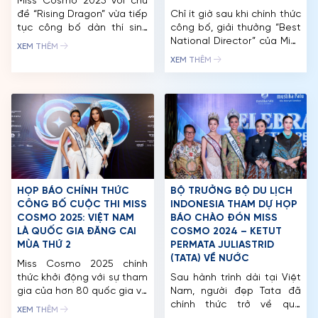
Miss Cosmo 2025 với chủ
đề “Rising Dragon” vừa tiếp
Chỉ ít giờ sau khi chính thức
tục công bố dàn thí sinh
công bố, giải thưởng “Best
mới, quy tụ những gương
National Director” của Miss
XEM THÊM
mặt đa dạng của phụ nữ
Cosmo 2025 đã nhanh
XEM THÊM
hiện đại – từ cựu Hoa hậu
chóng nhận được sự hưởng
Chuyển giới Quốc tế,
ứng nồng nhiệt từ cộng
nghiên cứu sinh Tiến sĩ,
đồng sắc đẹp toàn cầu,
chuyên gia công nghệ đến
thu hút hàng nghìn lượt
các nhà hoạt động cộng
quan tâm và chia sẻ trên
đồng. Chỉ […]
các nền tảng truyền thông
quốc tế. Ban Tổ […]
HỌP BÁO CHÍNH THỨC
BỘ TRƯỞNG BỘ DU LỊCH
CÔNG BỐ CUỘC THI MISS
INDONESIA THAM DỰ HỌP
COSMO 2025: VIỆT NAM
BÁO CHÀO ĐÓN MISS
LÀ QUỐC GIA ĐĂNG CAI
COSMO 2024 – KETUT
TRANG CHỦ
MÙA THỨ 2
PERMATA JULIASTRID
(TATA) VỀ NƯỚC
Miss Cosmo 2025 chính
MCO
thức khởi động với sự tham
Sau hành trình dài tại Việt
gia của hơn 80 quốc gia và
Nam, người đẹp Tata đã
CUỘC THI
vùng lãnh thổ trên thế giới.
chính thức trở về quê
XEM THÊM