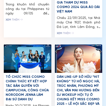
GIA THAM DỰ MISS
Trong khuôn khổ chuyến
MCO
COSMO 2024 QUA ÁO DÀI
công du tại Philippines từ
VIỆT NAM
ngày 09/05 đến
CUỘC THI
12/05/2026, Top 2 Miss
Chiều 22/09/2025, tại Nhà
XEM THÊM
Cosmo 2025 gồm Hoa hậu
máy Chè 1927, thành phố
TIN TỨC & THƯ VIỆN
Yolina Lindquist và Á hậu
Đà Lạt, tỉnh Lâm Đồng, sự
Chelsea Fernandez tham
kiện “Best Of Vietnam
XEM THÊM
ĐỐI TÁC
gia chuỗi hoạt động tại
Exhibition – Ao Dai Show”
Manila, nổi bật với lễ trao
đã diễn ra với sự tham gia
FAQ
sash cho tân Miss Cosmo
của tất cả thí sinh Miss
Philippines 2026 – Bella
Cosmo 2024. Chương trình
Ysmael. Đồng hành trong
được phối hợp tổ chức bởi
hành trình […]
tổ chức Miss Cosmo và The
Beauty Of […]
TỔ CHỨC MISS COSMO
DÀN LINE-UP SỞ HỮU “HIT
CHÍNH THỨC KÝ KẾT HỢP
KHỦNG” TỪ HỒ NGỌC HÀ,
TÁC BẢN QUYỀN VỚI
TRÚC NHÂN, PHƯƠNG MỸ
CAMPUCHIA, CÔNG CHÚA
CHI, VĂN MAI HƯƠNG ĐẾN
NORODOM JENNA LÀM
DJ WOKEUP HỘI TỤ Ở
ĐẠI SỨ DANH DỰ
CHUNG KẾT MISS COSMO
2025 – LỄ HỘI SẮC ĐẸP VÀ
Ngày 20/1/2025, tại Phnom