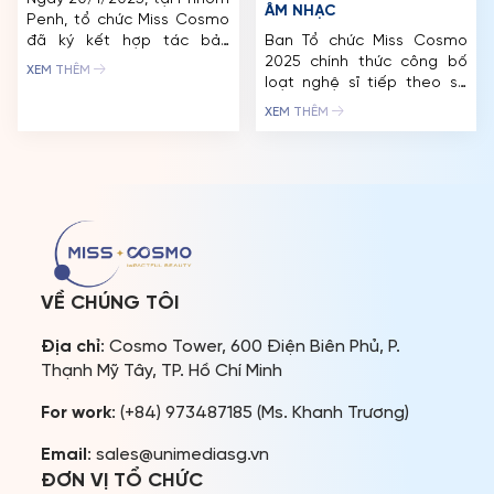
ÂM NHẠC
Penh, tổ chức Miss Cosmo
đã ký kết hợp tác bản
Ban Tổ chức Miss Cosmo
quyền với Campuchia,
2025 chính thức công bố
XEM THÊM
đánh dấu sự tham gia của
loạt nghệ sĩ tiếp theo sẽ
Công chúa Norodom
khuấy động sân khấu Đêm
XEM THÊM
Jenna trong vai trò Đại sứ
Chung kết Miss Cosmo
Danh dự và bà Tiffany Vu
2025 – Lễ hội Sắc đẹp và
làm Giám đốc Quốc gia
Âm nhạc vào ngày
Miss Cosmo Cambodia
20/12/2025 tại TP. Hồ Chí
2025. Sự kiện này mở ra
Minh: Hà Ngọc Hà, Trúc
một chương […]
Nhân, Phương Mỹ Chi, Văn
Mai Hương, DJ WOKEUP, […]
VỀ CHÚNG TÔI
Địa chỉ
: Cosmo Tower, 600 Điện Biên Phủ, P.
Thạnh Mỹ Tây, TP. Hồ Chí Minh
For work
: (+84) 973487185 (Ms. Khanh Trương)
Email
: sales@unimediasg.vn
ĐƠN VỊ TỔ CHỨC