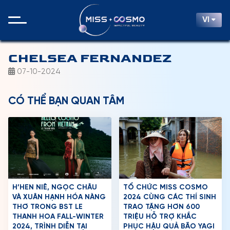
VI
CHELSEA FERNANDEZ
07-10-2024
CÓ THỂ BẠN QUAN TÂM
H’HEN NIÊ, NGỌC CHÂU
TỔ CHỨC MISS COSMO
VÀ XUÂN HẠNH HÓA NÀNG
2024 CÙNG CÁC THÍ SINH
THƠ TRONG BST LE
TRAO TẶNG HƠN 600
THANH HOA FALL-WINTER
TRIỆU HỖ TRỢ KHẮC
2024, TRÌNH DIỄN TẠI
PHỤC HẬU QUẢ BÃO YAGI