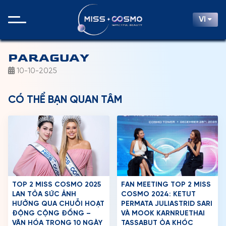
VI
PARAGUAY
10-10-2025
CÓ THỂ BẠN QUAN TÂM
TOP 2 MISS COSMO 2025
FAN MEETING TOP 2 MISS
LAN TỎA SỨC ẢNH
COSMO 2024: KETUT
HƯỞNG QUA CHUỖI HOẠT
PERMATA JULIASTRID SARI
ĐỘNG CỘNG ĐỒNG –
VÀ MOOK KARNRUETHAI
VĂN HÓA TRONG 10 NGÀY
TASSABUT ÒA KHÓC