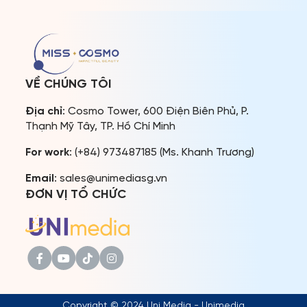
tịch Miss Universe – Paula
như một món quà dành
Shugart, nguyên thứ trưởng
tặng khán giả. Bộ ảnh
Bộ Ngoại giao Việt Nam,
không chỉ là nơi lưu giữ
nguyên Đại sứ Việt Nam […]
những khoảnh khắc đẹp
mà còn truyền tải thông
điệp của các […]
VỀ CHÚNG TÔI
Địa chỉ
: Cosmo Tower, 600 Điện Biên Phủ, P.
Thạnh Mỹ Tây, TP. Hồ Chí Minh
For work
: (+84) 973487185 (Ms. Khanh Trương)
Email
: sales@unimediasg.vn
ĐƠN VỊ TỔ CHỨC
Copyright © 2024 Uni Media - Unimedia