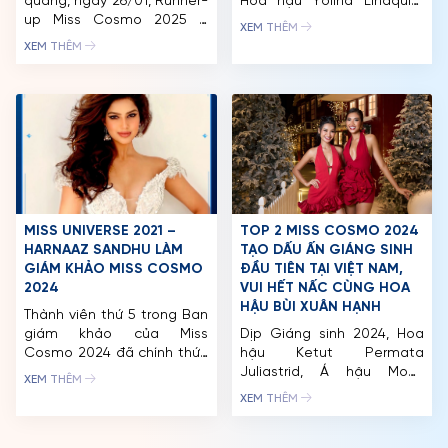
quang, ngày 26/01, Runner-
Hoa hậu Yolina Lindquist
up Miss Cosmo 2025 –
và Á hậu Chelsea
TIN TỨC & THƯ VIỆN
XEM THÊM
Chelsea Fernandez chính
Fernandez chính thức thực
XEM THÊM
thức có chuyến
hiện chuyến công du quốc
ĐỐI TÁC
homecoming ý nghĩa tại
tế tại Indonesia. Hành trình
quê nhà Philippines. Đồng
bao gồm tham dự Chung
FAQ
hành cùng Chelsea trong
kết Puteri Indonesia 2026,
lần trở về này có CEO Miss
gặp gỡ các Hoa hậu quốc
Cosmo – Trưởng Ban Tổ
tế: Miss International 2025,
chức Trần Việt Bảo Hoàng
Miss Supranational 2025,
cùng các đại diện của Tổ
Miss […]
chức […]
MISS UNIVERSE 2021 –
TOP 2 MISS COSMO 2024
HARNAAZ SANDHU LÀM
TẠO DẤU ẤN GIÁNG SINH
GIÁM KHẢO MISS COSMO
ĐẦU TIÊN TẠI VIỆT NAM,
2024
VUI HẾT NẤC CÙNG HOA
HẬU BÙI XUÂN HẠNH
Thành viên thứ 5 trong Ban
giám khảo của Miss
Dịp Giáng sinh 2024, Hoa
Cosmo 2024 đã chính thức
hậu Ketut Permata
lộ diện là Miss Universe
Juliastrid, Á hậu Mook
XEM THÊM
2021 – Harnaaz Sandhu.
Karnruethai Tassabut và
XEM THÊM
Trước đó, 4 giám khảo đã
Hoa hậu Bùi Xuân Hạnh đã
được công bố là: cựu chủ
thực hiện bộ ảnh kỷ niệm