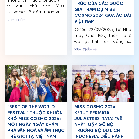
Thông tin Paula Shugart –
TRÚC CỦA CÁC QUỐC
vị cựu chủ tịch Miss
GIA THAM DỰ MISS
Universe sẽ đảm nhận vị trí
COSMO 2024 QUA ÁO DÀI
giám khảo tại Thế vận hội
XEM THÊM
VIỆT NAM
Sắc đẹp Quốc tế – Miss
Cosmo 2024 ngay lập tức
Chiều 22/09/2025, tại Nhà
nhận được nhiều quan tâm
máy Chè 1927, thành phố
của cộng đồng khán giả
Đà Lạt, tỉnh Lâm Đồng, sự
đam mê các cuộc thi hoa
kiện “Best Of Vietnam
XEM THÊM
hậu. Điều này càng góp
Exhibition – Ao Dai Show”
phần bảo […]
đã diễn ra với sự tham gia
của tất cả thí sinh Miss
Cosmo 2024. Chương trình
được phối hợp tổ chức bởi
tổ chức Miss Cosmo và The
Beauty Of […]
“BEST OF THE WORLD
MISS COSMO 2024 –
FESTIVAL” THUỘC KHUÔN
KETUT PERMATA
KHỔ MISS COSMO 2024:
JULIASTRID (TATA) “VỀ
MỘT NGÀY NGÀY KHÁM
NHÀ”: GẶP GỠ BỘ
PHÁ VĂN HOÁ VÀ ẨM THỰC
TRƯỞNG BỘ DU LỊCH
TRANG CHỦ
THẾ GIỚI TẠI VIỆT NAM
INDONESIA, DIỄU HÀNH