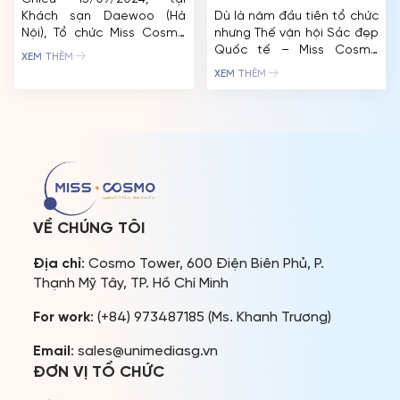
Khách sạn Daewoo (Hà
Dù là năm đầu tiên tổ chức
Nội), Tổ chức Miss Cosmo
nhưng Thế vận hội Sắc đẹp
đã công bố danh sách và
Quốc tế – Miss Cosmo
XEM THÊM
trao sash cho các đại diện
2024 đã được đầu tư cực
XEM THÊM
tham dự cuộc thi trong
kỳ bài bản, chỉn chu. Điều
năm đầu tiên tổ chức.
đó ngoài việc được thể
Ngoài ra, ban tổ chức cũng
hiện bởi dàn thí sinh chất
làm rõ chân dung của
lượng mà còn từ ban cố
người đẹp đại diện cho kỷ
vấn với nhiều chuyên môn
nguyên nhan sắc mới […]
gồm các tên […]
VỀ CHÚNG TÔI
Địa chỉ
: Cosmo Tower, 600 Điện Biên Phủ, P.
Thạnh Mỹ Tây, TP. Hồ Chí Minh
For work
: (+84) 973487185 (Ms. Khanh Trương)
Email
: sales@unimediasg.vn
ĐƠN VỊ TỔ CHỨC