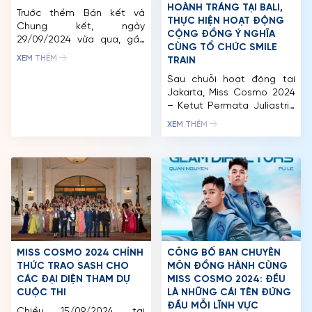
HOÀNH TRÁNG TẠI BALI,
MCO
Trước thềm Bán kết và
THỰC HIỆN HOẠT ĐỘNG
Chung kết, ngày
CỘNG ĐỒNG Ý NGHĨA
CUỘC THI
29/09/2024 vừa qua, gần
CÙNG TỔ CHỨC SMILE
60 đại diện của Miss
XEM THÊM
TRAIN
TIN TỨC & THƯ VIỆN
Cosmo 2024 đã có một
ngày hoạt động thật sự
Sau chuỗi hoạt động tại
ĐỐI TÁC
khó quên khi cùng hòa
Jakarta, Miss Cosmo 2024
mình vào không khí lễ hội
– Ketut Permata Juliastrid
tưng bừng của “Best Of
(Tata) chính thức trở về Bali
FAQ
XEM THÊM
The World Festival”, do
trong sự đón chào nồng
Gamuda Land đăng cai tổ
nhiệt của người dân địa
chức tại Celadon […]
phương. Tại quê nhà, Tata
có những phút giây thư
giãn và ấm áp bên gia
đình. Đồng hành cùng Tata
và các thành viên trong […]
MISS COSMO 2024 CHÍNH
CÔNG BỐ BAN CHUYÊN
THỨC TRAO SASH CHO
MÔN ĐỒNG HÀNH CÙNG
CÁC ĐẠI DIỆN THAM DỰ
MISS COSMO 2024: ĐỀU
CUỘC THI
LÀ NHỮNG CÁI TÊN ĐỨNG
ĐẦU MỖI LĨNH VỰC
Chiều 15/09/2024, tại