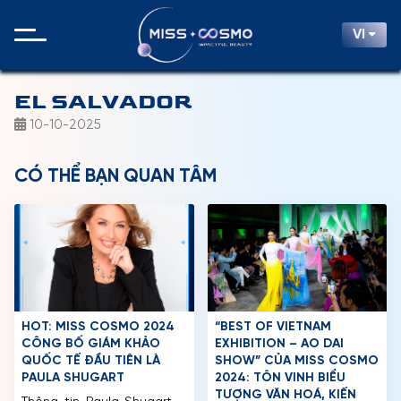
VI
EL SALVADOR
10-10-2025
CÓ THỂ BẠN QUAN TÂM
HOT: MISS COSMO 2024
“BEST OF VIETNAM
CÔNG BỐ GIÁM KHẢO
EXHIBITION – AO DAI
QUỐC TẾ ĐẦU TIÊN LÀ
SHOW” CỦA MISS COSMO
PAULA SHUGART
2024: TÔN VINH BIỂU
TƯỢNG VĂN HOÁ, KIẾN