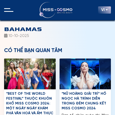
VI
BAHAMAS
10-10-2025
CÓ THỂ BẠN QUAN TÂM
“BEST OF THE WORLD
“NỮ HOÀNG GIẢI TRÍ” HỒ
FESTIVAL” THUỘC KHUÔN
NGỌC HÀ TRÌNH DIỄN
KHỔ MISS COSMO 2024:
TRONG ĐÊM CHUNG KẾT
MỘT NGÀY NGÀY KHÁM
MISS COSMO 2024
PHÁ VĂN HOÁ VÀ ẨM THỰC