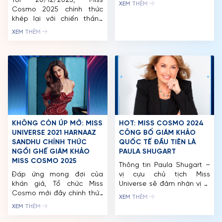
Tối 20/12/2025, Miss
nghiệm thành viên đặc
XEM THÊM
Cosmo 2025 chính thức
quyền “tất cả trong một”
TIN TỨC & THƯ VIỆN
khép lại với chiến thắng
dành cho người hâm mộ,
thuộc về Miss Cosmo USA
được phát triển dưới định
XEM THÊM
ĐỐI TÁC
– Yolina Lindquist, chủ
hướng của CEO Trần Việt
nhân của vương miện
Bảo Hoàng. Với 5 hạng
“IMPACTFUL CROWN”, biểu
mức gồm Impact, Unicorn,
FAQ
tượng cho thế hệ nhan sắc
Premium, Elite và Infinity,
mới giàu bản lĩnh và sức
CosmoXperience mang
ảnh hưởng. Danh hiệu Á
đến cơ hội […]
hậu Miss Cosmo 2025 cùng
“IMPACTFUL TIARA” cũng đã
tìm […]
KHÔNG CÒN ÚP MỞ: MISS
HOT: MISS COSMO 2024
UNIVERSE 2021 HARNAAZ
CÔNG BỐ GIÁM KHẢO
SANDHU CHÍNH THỨC
QUỐC TẾ ĐẦU TIÊN LÀ
NGỒI GHẾ GIÁM KHẢO
PAULA SHUGART
MISS COSMO 2025
Thông tin Paula Shugart –
Đáp ứng mong đợi của
vị cựu chủ tịch Miss
khán giả, Tổ chức Miss
Universe sẽ đảm nhận vị trí
Cosmo mới đây chính thức
giám khảo tại Thế vận hội
XEM THÊM
công bố Miss Universe 2021
Sắc đẹp Quốc tế – Miss
XEM THÊM
Harnaaz Sandhu sẽ đảm
Cosmo 2024 ngay lập tức
nhiệm vai trò giám khảo
nhận được nhiều quan tâm