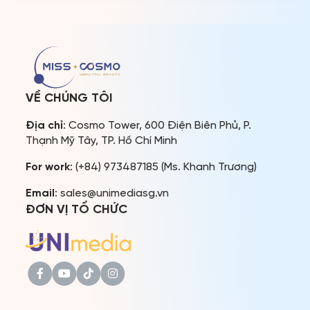
quốc tế tại Miss Cosmo
của cộng đồng khán giả
2025. Sự trở lại của nàng
đam mê các cuộc thi hoa
hậu người Ấn Độ mang ý
hậu. Điều này càng góp
nghĩa đặc biệt, đánh dấu
phần bảo […]
mối duyên bền chặt […]
VỀ CHÚNG TÔI
Địa chỉ
: Cosmo Tower, 600 Điện Biên Phủ, P.
Thạnh Mỹ Tây, TP. Hồ Chí Minh
For work
: (+84) 973487185 (Ms. Khanh Trương)
Email
: sales@unimediasg.vn
ĐƠN VỊ TỔ CHỨC