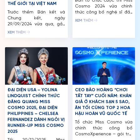
Ban tổ chức cuộc thi Miss
THẾ GIỚI TẠI VIỆT NAM
Cosmo 2024 vừa chính
Trước thềm Bán kết và
thức công bố nghệ sĩ đầu
Chung kết, ngày
tiên sẽ tham gia biểu diễn
XEM THÊM
29/09/2024 vừa qua, gần
tại Đêm Chung Kết, sẽ
60 đại diện của Miss
diễn ra vào Thứ 7, ngày
XEM THÊM
Cosmo 2024 đã có một
05/10/2024 tại Nhà thi đấu
ngày hoạt động thật sự
Phú Thọ, TP. HCM. Sự góp
khó quên khi cùng hòa
mặt của “nữ hoàng giải trí”
mình vào không khí lễ hội
Hồ Ngọc Hà hứa hẹn […]
tưng bừng của “Best Of
The World Festival”, do
Gamuda Land đăng cai tổ
chức tại Celadon […]
ĐẠI DIỆN USA – YOLINA
CEO BẢO HOÀNG “CHƠI
LINDQUIST CHÍNH THỨC
TẤT TAY” CUỐI NĂM: KHÁN
ĐĂNG QUANG MISS
GIẢ Ở KHÁCH SẠN 5 SAO,
COSMO 2025, ĐẠI DIỆN
ĂN TỐI CÙNG TOP 2 HOA
PHILIPPINES – CHELSEA
HẬU HOÀN VŨ QUỐC TẾ
TRANG CHỦ
FERNANDEZ DÀNH NGÔI VỊ
Tổ chức Miss Cosmo vừa
RUNNER-UP MISS COSMO
MCO
chính thức công bố
2025
CosmoXperience – gói trải
CUỘC THI