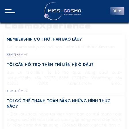
VI
CosmoXperience
MEMBERSHIP CÓ THỜI HẠN BAO LÂU?
Gói membership có thời hạn 1 năm kể từ thời điểm mua.
XEM THÊM
TÔI CẦN HỖ TRỢ THÊM THÌ LIÊN HỆ Ở ĐÂU?
Bạn có thể liên hệ hỗ trợ qua những cách sau:–
Hotline/Zalo: +84 83233 8688 (1ZONE)– Whatsapp: +84
83233 8688 (Eventista)– Email:
support@cosmoxperience.comhoặc nhắn tin trực tiếp qua
XEM THÊM
fanpage chính thức Miss Cosmo
TÔI CÓ THỂ THANH TOÁN BẰNG NHỮNG HÌNH THỨC
NÀO?
– Đối với khách hàng tại Việt Nam: bạn có thể thanh toán
bằng chuyển khoản (tất cả các ngân hàng và ví điện tử), Ví
ZaloPay hoặc thẻ tín dụng.– Đối với khách quốc tế: bạn có