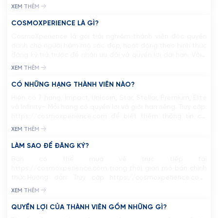
thể thanh toán bằng Credit/Debit Card.
XEM THÊM
COSMOXPERIENCE LÀ GÌ?
CosmoXperience là gói trải nghiệm thành viên độc quyền
dành cho người hâm mộ sắc đẹp, hoạt động theo hình thức
đăng ký trả trước để nhận ưu đãi và quyền lợi dài hạn. Với 7
hạng mức thành viên gồm Impact, Unicorn, Star, Stellar,
XEM THÊM
Premium, Elite và Infinity, người dùng có thể chủ động […]
CÓ NHỮNG HẠNG THÀNH VIÊN NÀO?
Hiện có 7 hạng: Impact, Unicorn, Star, Stellar, Premium, Elite
và Infinity– Mỗi hạng có quyền lợi và giới hạn riêng. Truy cập:
https://cosmoxperience.com để biết thêm thông tin chi
tiết
XEM THÊM
TRANG CHỦ
LÀM SAO ĐỂ ĐĂNG KÝ?
Bạn có thể mua vé trực tiếp tại
MCO
https://cosmoxperience.com trong thời gian mở bán chính
thức.Hướng dẫn: Truy cập https://cosmoxperience.com,
CUỘC THI
đăng nhập/đăng ký tài khoản, chọn hạng thành viên, điền
XEM THÊM
thông tin và thực hiện thanh toán theo hướng dẫn.
TIN TỨC & THƯ VIỆN
QUYỀN LỢI CỦA THÀNH VIÊN GỒM NHỮNG GÌ?