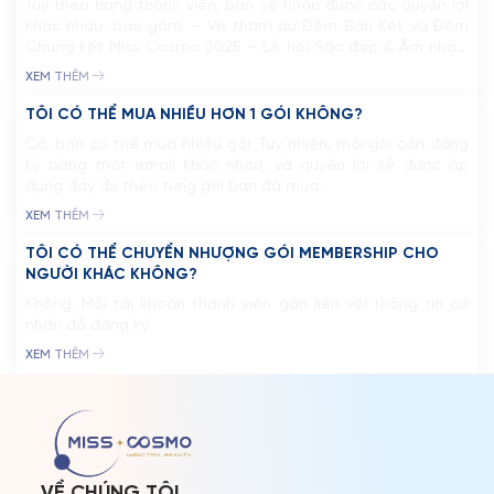
ĐỐI TÁC
Tùy theo hạng thành viên, bạn sẽ nhận được các quyền lợi
khác nhau, bao gồm: – Vé tham dự Đêm Bán Kết và Đêm
FAQ
Chung kết Miss Cosmo 2025 – Lễ hội Sắc đẹp & Âm nhạc,
cùng các sự kiện độc quyền trong khuôn khổ cuộc thi.– Bộ
XEM THÊM
Merchandise Miss Cosmo độc quyền.– […]
TÔI CÓ THỂ MUA NHIỀU HƠN 1 GÓI KHÔNG?
Có, bạn có thể mua nhiều gói. Tuy nhiên, mỗi gói cần đăng
ký bằng một email khác nhau, và quyền lợi sẽ được áp
dụng đầy đủ theo từng gói bạn đã mua.
XEM THÊM
TÔI CÓ THỂ CHUYỂN NHƯỢNG GÓI MEMBERSHIP CHO
NGƯỜI KHÁC KHÔNG?
Không. Mỗi tài khoản thành viên gắn liền với thông tin cá
nhân đã đăng ký.
XEM THÊM
VỀ CHÚNG TÔI