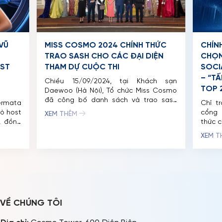
VŨ
MISS COSMO 2024 CHÍNH THỨC
CHÍN
TRAO SASH CHO CÁC ĐẠI DIỆN
CHỌN
OST
THAM DỰ CUỘC THI
SOCI
– “T
Chiều 15/09/2024, tại Khách sạn
TOP 
Daewoo (Hà Nội), Tổ chức Miss Cosmo
đã công bố danh sách và trao sash
rmata
Chỉ t
cho các đại diện tham dự cuộc thi
rò host
cổng 
XEM THÊM
trong năm đầu tiên tổ chức. Ngoài ra,
, đồng
thức c
ban tổ chức cũng làm rõ chân dung
ần thi:
“Cosm
XEM 
của người đẹp đại diện cho kỷ nguyên
 bikini,
đã th
nhan sắc mới […]
h trình
tương
m đăng
đẹp kh
2024 –
VỀ CHÚNG TÔI