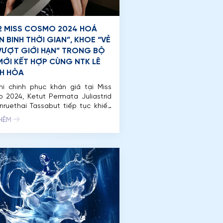
2 MISS COSMO 2024 HOÁ
N BINH THỜI GIAN”, KHOE “VẺ
VƯỢT GIỚI HẠN” TRONG BỘ
MỚI KẾT HỢP CÙNG NTK LÊ
H HÒA
hi chinh phục khán giả tại Miss
 2024, Ketut Permata Juliastrid
nruethai Tassabut tiếp tục khiến
chúng trầm trồ với bộ ảnh thời
THÊM
 đầy mê hoặc kết hợp cùng NTK
iếng Lê Thanh Hòa. Diện những
 kế đặc sắc trong bộ sưu tập
 DEADLINES, Top 2 Miss […]