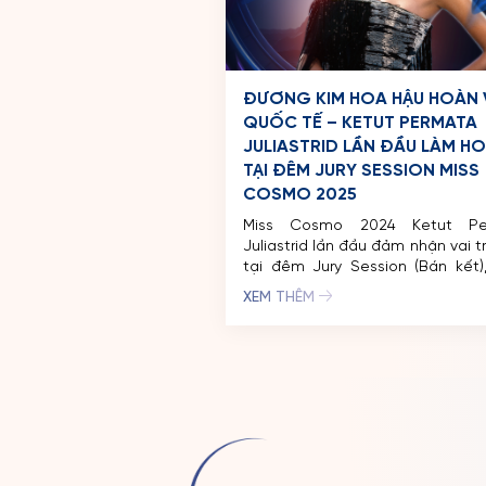
ĐƯƠNG KIM HOA HẬU HOÀN 
QUỐC TẾ – KETUT PERMATA
JULIASTRID LẦN ĐẦU LÀM H
TẠI ĐÊM JURY SESSION MISS
COSMO 2025
Miss Cosmo 2024 Ketut Pe
Juliastrid lần đầu đảm nhận vai t
tại đêm Jury Session (Bán kết)
hành cùng thí sinh trong các ph
XEM THÊM
Đồng diễn, Tự giới thiệu, Trình diễn
Trình diễn dạ hội… Tiếp nối hàn
truyền cảm hứng sau một nă
quang, Đương kim Miss […]