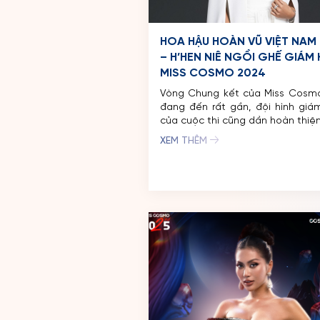
HOA HẬU HOÀN VŨ VIỆT NAM 
– H’HEN NIÊ NGỒI GHẾ GIÁM
MISS COSMO 2024
Vòng Chung kết của Miss Cosm
đang đến rất gần, đội hình giá
của cuộc thi cũng dần hoàn thiệ
1/10/2024, tổ chức Miss Co
XEM THÊM
công bố giám khảo tiếp theo đư
tên là Hoa hậu Hoàn vũ Việt Nam
Top 5 Miss Universe 2018 H’Hen N
chủ […]