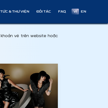
VI
EN
 TỨC & THƯ VIỆN
ĐỐI TÁC
FAQ
 khoản vé trên website hoặc