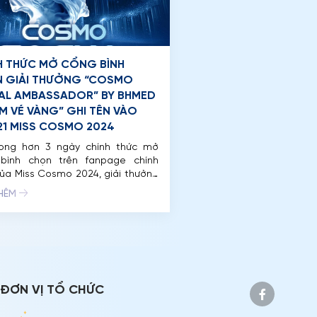
H THỨC MỞ CỔNG BÌNH
 GIẢI THƯỞNG “COSMO
AL AMBASSADOR” BY BHMED
ẤM VÉ VÀNG” GHI TÊN VÀO
21 MISS COSMO 2024
rong hơn 3 ngày chính thức mở
bình chọn trên fanpage chính
ủa Miss Cosmo 2024, giải thưởng
o Social Ambassador” by BHMed
THÊM
u hút về hàng chục nghìn lượt
 tác đến từ người hâm mộ sắc
ắp nơi trên thế giới. Miss Cosmo
 Thế Vận Hội […]
ĐƠN VỊ TỔ CHỨC