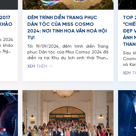
2017
ĐÊM TRÌNH DIỄN TRANG PHỤC
TOP 
 KHẢO
DÂN TỘC CỦA MISS COSMO
“CHIẾ
2024: NƠI TINH HOA VĂN HOÁ HỘI
ĐẸP 
TỤ!
ẢNH 
o 2024
THAN
m khảo
Tối 19/09/2024, đêm trình diễn Trang
n. Ngày
phục Dân tộc của Miss Comso 2024 đã
Sau k
smo đã
diễn ra tại Khu du lịch sinh thái Thung
Cosmo
ợc gọi
Nham (Ninh Bình) với những phần tranh
và Kar
XEM THÊM
 2017,
tài mãn nhãn của 56 đại diện đến từ
công 
XEM 
iê. Cựu
các quốc gia trên thế giới. Hơn 50 bộ
trang
trang phục dân tộc được trình diễn […]
nổi t
thiết
BEYOND