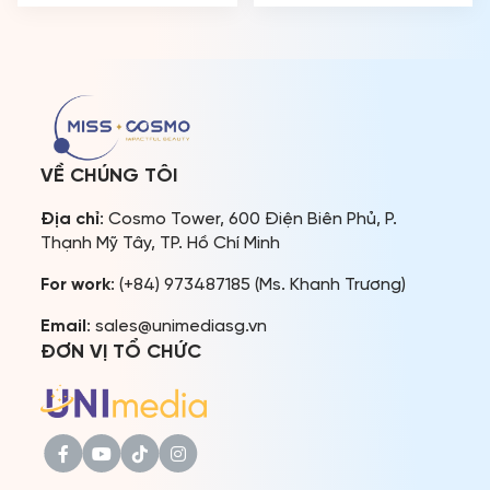
cựu với hơn ba thập kỷ
trên khắp các tỉnh, thành
công tác tại Bộ Ngoại giao
phố lớn từ Bắc vào Nam.
Việt Nam, mang đến những
Hiện tại, đã có 82 quốc gia
tiêu chuẩn chuyên môn
và vùng lãnh thổ xác nhận
cao về hình ảnh, ứng xử và
[…]
tư duy của thí sinh. Ông […]
VỀ CHÚNG TÔI
Địa chỉ
: Cosmo Tower, 600 Điện Biên Phủ, P.
Thạnh Mỹ Tây, TP. Hồ Chí Minh
For work
: (+84) 973487185 (Ms. Khanh Trương)
Email
: sales@unimediasg.vn
ĐƠN VỊ TỔ CHỨC