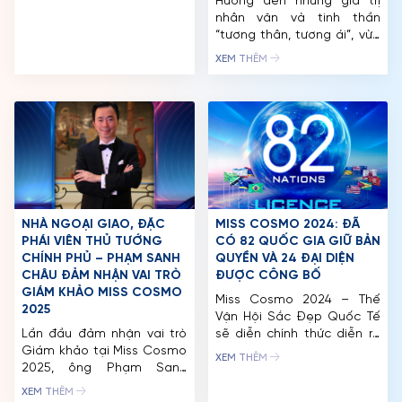
Hướng đến những giá trị
CUỘC THI
nhiệm kỳ. Loạt ảnh lần này
nhân văn và tinh thần
được định hướng như một
“tương thân, tương ái”, vừa
TIN TỨC & THƯ VIỆN
phần trong […]
qua, Tổ chức Miss Cosmo
XEM THÊM
đã chung tay cùng các sở,
ĐỐI TÁC
ban, ngành thành phố Huế
thực hiện hoạt động hỗ trợ
FAQ
người dân khắc phục hậu
quả sau đợt lũ lụt nghiêm
trọng vừa qua. Tiếp nối
hành trình […]
NHÀ NGOẠI GIAO, ĐẶC
MISS COSMO 2024: ĐÃ
PHÁI VIÊN THỦ TƯỚNG
CÓ 82 QUỐC GIA GIỮ BẢN
CHÍNH PHỦ – PHẠM SANH
QUYỀN VÀ 24 ĐẠI DIỆN
CHÂU ĐẢM NHẬN VAI TRÒ
ĐƯỢC CÔNG BỐ
GIÁM KHẢO MISS COSMO
Miss Cosmo 2024 – Thế
2025
Vận Hội Sắc Đẹp Quốc Tế
Lần đầu đảm nhận vai trò
sẽ diễn chính thức diễn ra
Giám khảo tại Miss Cosmo
từ giữa tháng 9/2024 đến
XEM THÊM
2025, ông Phạm Sanh
đầu tháng 10/2024 với
Châu – Nhà Ngoại giao kỳ
nhiều hoạt động trải dài
XEM THÊM