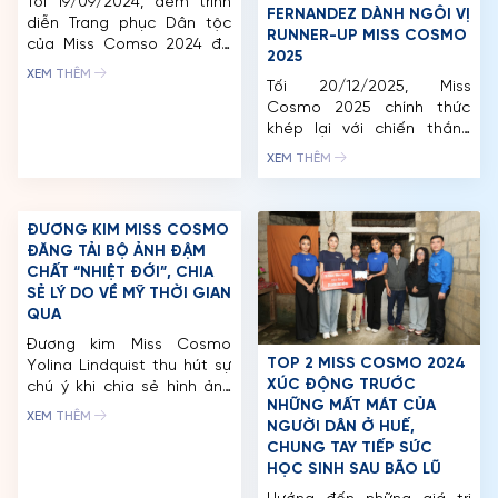
Tối 19/09/2024, đêm trình
FERNANDEZ DÀNH NGÔI VỊ
diễn Trang phục Dân tộc
RUNNER-UP MISS COSMO
của Miss Comso 2024 đã
2025
diễn ra tại Khu du lịch sinh
XEM THÊM
thái Thung Nham (Ninh
Tối 20/12/2025, Miss
Bình) với những phần tranh
Cosmo 2025 chính thức
tài mãn nhãn của 56 đại
khép lại với chiến thắng
diện đến từ các quốc gia
thuộc về Miss Cosmo USA
XEM THÊM
trên thế giới. Hơn 50 bộ
– Yolina Lindquist, chủ
trang phục dân tộc được
nhân của vương miện
trình diễn […]
“IMPACTFUL CROWN”, biểu
ĐƯƠNG KIM MISS COSMO
tượng cho thế hệ nhan sắc
ĐĂNG TẢI BỘ ẢNH ĐẬM
mới giàu bản lĩnh và sức
CHẤT “NHIỆT ĐỚI”, CHIA
ảnh hưởng. Danh hiệu Á
SẺ LÝ DO VỀ MỸ THỜI GIAN
hậu Miss Cosmo 2025 cùng
QUA
“IMPACTFUL TIARA” cũng đã
tìm […]
Đương kim Miss Cosmo
TOP 2 MISS COSMO 2024
Yolina Lindquist thu hút sự
XÚC ĐỘNG TRƯỚC
chú ý khi chia sẻ hình ảnh
NHỮNG MẤT MÁT CỦA
mới với phong cách street
TRANG CHỦ
XEM THÊM
NGƯỜI DÂN Ở HUẾ,
style năng động, khắc họa
CHUNG TAY TIẾP SỨC
góc nhìn của một cô gái
MCO
HỌC SINH SAU BÃO LŨ
Mỹ khi trải nghiệm nhịp
sống tại Việt Nam trong