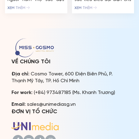
khắp nơi trên thế giới, 12 thí
vẻ đẹp hiện đại và bản lĩnh:
XEM THÊM
XEM THÊM
sinh đang dẫn đầu danh
Hoa Hậu Hoàn Vũ Quốc Tế
sách ở giải thưởng “Cosmo
2024 – Ketut Permata
Social Ambassador” by
Juliastrid, Á Hậu Hoàn Vũ
BHMed đến thời điểm hiện
Quốc 2024 – Mook
tại đã chính thức lộ diện.
Karnruethai Tassabut và
Miss Cosmo 2024 – Thế
đương kim Miss Cosmo
vận hội Sắc đẹp […]
India – Vipra Mehta đã
cùng […]
VỀ CHÚNG TÔI
Địa chỉ
: Cosmo Tower, 600 Điện Biên Phủ, P.
Thạnh Mỹ Tây, TP. Hồ Chí Minh
For work
: (+84) 973487185 (Ms. Khanh Trương)
Email
: sales@unimediasg.vn
ĐƠN VỊ TỔ CHỨC