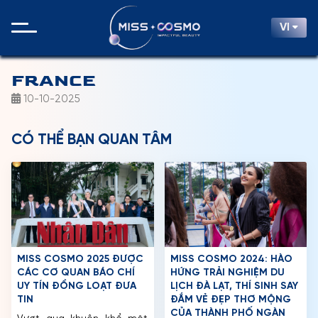
VI
FRANCE
10-10-2025
CÓ THỂ BẠN QUAN TÂM
MISS COSMO 2025 ĐƯỢC
MISS COSMO 2024: HÀO
CÁC CƠ QUAN BÁO CHÍ
HỨNG TRẢI NGHIỆM DU
UY TÍN ĐỒNG LOẠT ĐƯA
LỊCH ĐÀ LẠT, THÍ SINH SAY
TIN
ĐẮM VẺ ĐẸP THƠ MỘNG
CỦA THÀNH PHỐ NGÀN