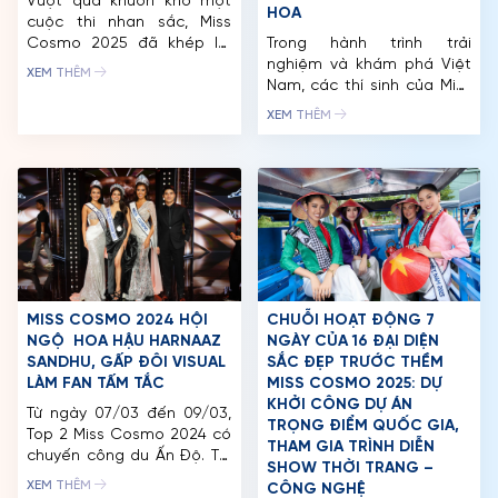
Vượt qua khuôn khổ một
HOA
cuộc thi nhan sắc, Miss
Cosmo 2025 đã khép lại
Trong hành trình trải
hành trình tại Việt Nam với
nghiệm và khám phá Việt
XEM THÊM
vị thế của một “Thế vận hội
Nam, các thí sinh của Miss
sắc đẹp quốc tế”, trở
Cosmo 2024 đã có những
XEM THÊM
thành cầu nối chiến lược
ngày đáng nhớ tại thành
trong việc quảng bá văn
phố ngàn hoa Đà Lạt. Sau
hóa, du lịch và đối ngoại.
sự kiện “Best Of Vietnam
Đặc biệt, Miss Cosmo 2025
Exhibition – Ao Dai Show”,
đã […]
gần 60 người đẹp có cơ hội
trải nghiệm du lịch Đà Lạt
với […]
MISS COSMO 2024 HỘI
CHUỖI HOẠT ĐỘNG 7
NGỘ HOA HẬU HARNAAZ
NGÀY CỦA 16 ĐẠI DIỆN
SANDHU, GẤP ĐÔI VISUAL
SẮC ĐẸP TRƯỚC THỀM
LÀM FAN TẤM TẮC
MISS COSMO 2025: DỰ
KHỞI CÔNG DỰ ÁN
Từ ngày 07/03 đến 09/03,
TRỌNG ĐIỂM QUỐC GIA,
Top 2 Miss Cosmo 2024 có
TRANG CHỦ
THAM GIA TRÌNH DIỄN
chuyến công du Ấn Độ. Tại
SHOW THỜI TRANG –
đây, top 2 sẽ tham dự
MCO
XEM THÊM
CÔNG NGHỆ