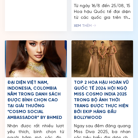
Chung kết Miss Diva – đấu
trường nhan sắc danh giá
Từ ngày 16/8 đến 25/08, 15
CUỘC THI
và uy tín hàng đầu của
Hoa hậu Quốc tế đại diện
quốc gia này . Hoa hậu
từ các quốc gia trên thế
TIN TỨC & THƯ VIỆN
Ketut Permata Juliastrid
giới đã đồng loạt đến Việt
XEM THÊM
đảm nhận vai trò giám
Nam, bắt đầu hành trình
ĐỐI TÁC
khảo […]
khởi động của Miss Cosmo
2025. Chuỗi hoạt động trải
FAQ
dài tại TP. Hồ Chí Minh –
miền Tây không chỉ là dịp
giao lưu văn […]
ĐẠI DIỆN VIỆT NAM,
TOP 2 HOA HẬU HOÀN VŨ
INDONESIA, COLOMBIA
QUỐC TẾ 2024 HỘI NGỘ
NẰM TRONG DANH SÁCH
MISS COSMO INDIA 2025
ĐƯỢC BÌNH CHỌN CAO
TRONG BỘ ẢNH THỜI
TẠI GIẢI THƯỞNG
TRANG ĐƯỢC THỰC HIỆN
“COSMO SOCIAL
BỞI EKIP HÀNG ĐẦU
AMBASSADOR” BY BHMED
BOLLYWOOD
Nhận được rất nhiều lượt
Ngay sau đêm đăng quang
yêu thích, bình chọn từ
Miss Diva 2025, ba nhan
người hâm mộ sắc đẹp
sắc tiêu biểu đại diện cho