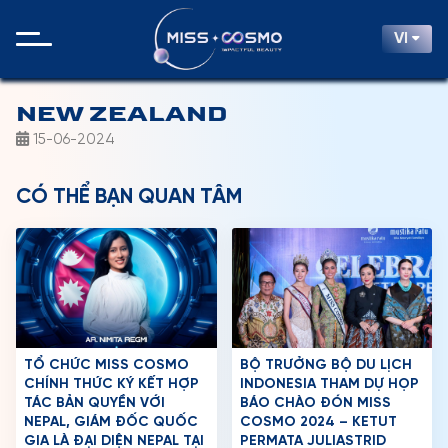
VI
NEW ZEALAND
15-06-2024
CÓ THỂ BẠN QUAN TÂM
TỔ CHỨC MISS COSMO
BỘ TRƯỞNG BỘ DU LỊCH
CHÍNH THỨC KÝ KẾT HỢP
INDONESIA THAM DỰ HỌP
TÁC BẢN QUYỀN VỚI
BÁO CHÀO ĐÓN MISS
NEPAL, GIÁM ĐỐC QUỐC
COSMO 2024 – KETUT
GIA LÀ ĐẠI DIỆN NEPAL TẠI
PERMATA JULIASTRID