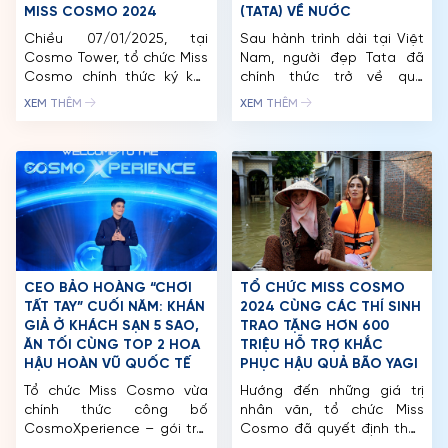
MISS COSMO 2024
(TATA) VỀ NƯỚC
Chiều 07/01/2025, tại
Sau hành trình dài tại Việt
Cosmo Tower, tổ chức Miss
Nam, người đẹp Tata đã
Cosmo chính thức ký kết
chính thức trở về quê
bản quyền với đơn vị giữ
hương Indonesia với cương
XEM THÊM
XEM THÊM
bản quyền Miss Cosmo tại
vị mới – Miss Cosmo 2024.
Nepal. Đặc biệt, Tân Giám
Ngay khi đến Jakarta, nàng
đốc Quốc Gia Nepal là Ar.
hậu trẻ tuổi không khỏi xúc
Nimita Regmi, từng là đại
động khi nhận được sự
diện của Nepal tham gia
chào đón nồng nhiệt từ
Miss Cosmo 2024. Năm
người hâm mộ và các cơ
2024, Miss Cosmo lần đầu
quan truyền […]
tiên […]
CEO BẢO HOÀNG “CHƠI
TỔ CHỨC MISS COSMO
TẤT TAY” CUỐI NĂM: KHÁN
2024 CÙNG CÁC THÍ SINH
GIẢ Ở KHÁCH SẠN 5 SAO,
TRAO TẶNG HƠN 600
TRANG CHỦ
ĂN TỐI CÙNG TOP 2 HOA
TRIỆU HỖ TRỢ KHẮC
HẬU HOÀN VŨ QUỐC TẾ
PHỤC HẬU QUẢ BÃO YAGI
MCO
Tổ chức Miss Cosmo vừa
Hướng đến những giá trị
chính thức công bố
nhân văn, tổ chức Miss
CUỘC THI
CosmoXperience – gói trải
Cosmo đã quyết định thay