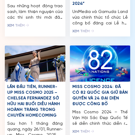
2024”
Sau những hoạt động trao
CUỘC THI
sash, làm thiện nguyện của
UniMedia và Gamuda Land
các thí sinh thì mới đây,
​​vừa chính thức tổ chức Lễ
TIN TỨC & THƯ VIỆN
Miss Cosmo tiếp tục gây
công bố đăng cai Lễ hội
XEM THÊM
chú ý với thông tin về 3
“BEST OF THE WORLD
ĐỐI TÁC
XEM THÊM
đạo diễn hàng đầu Việt
FESTIVAL 2024” tại TP. Hồ
Nam sẽ nắm nhiệm vụ điều
Chí Minh. Theo đó, Gamuda
FAQ
phối, lên ý tưởng ở đêm thi
Land sẽ là đơn vị đăng cai
Trang phục dân tộc, show
và đồng tổ chức lễ hội
thời trang “Hello Cosmo […]
“BEST OF THE WORLD
FESTIVAL 2024” thuộc
khuôn khổ cuộc thi Miss […]
LẦN ĐẦU TIÊN, RUNNER-
MISS COSMO 2024: ĐÃ
UP MISS COSMO 2025 –
CÓ 82 QUỐC GIA GIỮ BẢN
CHELSEA FERNANDEZ SỞ
QUYỀN VÀ 24 ĐẠI DIỆN
HỮU HAI BUỔI DIỄU HÀNH
ĐƯỢC CÔNG BỐ
HOÀNH TRÁNG TRONG
Miss Cosmo 2024 – Thế
CHUYẾN HOMECOMING
Vận Hội Sắc Đẹp Quốc Tế
Sau hơn 1 tháng đăng
sẽ diễn chính thức diễn ra
quang, ngày 26/01, Runner-
từ giữa tháng 9/2024 đến
XEM THÊM