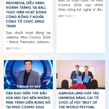
Ban tổ chức cuộc thi Miss
INDONESIA, DIỄU HÀNH
Cosmo 2024 vừa chính
HOÀNH TRÁNG TẠI BALI,
thức công bố nghệ sĩ đầu
THỰC HIỆN HOẠT ĐỘNG
tiên sẽ tham gia biểu diễn
XEM THÊM
CỘNG ĐỒNG Ý NGHĨA
tại Đêm Chung Kết, sẽ
CÙNG TỔ CHỨC SMILE
diễn ra vào Thứ 7, ngày
TRAIN
05/10/2024 tại Nhà thi đấu
Sau chuỗi hoạt động tại
Phú Thọ, TP. HCM. Sự góp
Jakarta, Miss Cosmo 2024
mặt của “nữ hoàng giải trí”
– Ketut Permata Juliastrid
Hồ Ngọc Hà hứa hẹn […]
(Tata) chính thức trở về Bali
XEM THÊM
trong sự đón chào nồng
nhiệt của người dân địa
phương. Tại quê nhà, Tata
có những phút giây thư
giãn và ấm áp bên gia
đình. Đồng hành cùng Tata
và các thành viên trong […]
DÀN ĐẠO DIỄN TOP ĐẦU
GAMUDA LAND HỢP TÁC
TRANG CHỦ
HỨA HẸN TẠO NÊN NHỮNG
UNIMEDIA ĐĂNG CAI TỔ
MÀN TRÌNH DIỄN BÙNG NỔ
CHỨC LỄ HỘI “BEST OF
MCO
TẠI MISS COSMO 2024
THE WORLD FESTIVAL