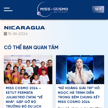
VI
NICARAGUA
15-06-2024
CÓ THỂ BẠN QUAN TÂM
MISS COSMO 2024 –
“NỮ HOÀNG GIẢI TRÍ” HỒ
KETUT PERMATA
NGỌC HÀ TRÌNH DIỄN
JULIASTRID (TATA) “VỀ
TRONG ĐÊM CHUNG KẾT
NHÀ”: GẶP GỠ BỘ
MISS COSMO 2024
TRƯỞNG BỘ DU LỊCH