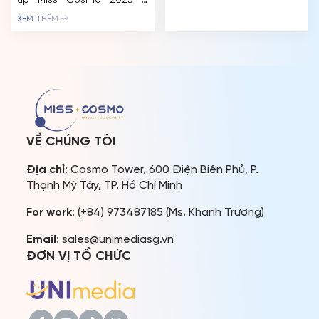
up Miss Cosmo 2025 –
đầu tháng 10/2024 với
Chelsea Fernandez chính
nhiều hoạt động trải dài
XEM THÊM
thức có chuyến
trên khắp các tỉnh, thành
homecoming ý nghĩa tại
phố lớn từ Bắc vào Nam.
quê nhà Philippines. Đồng
Hiện tại, đã có 82 quốc gia
hành cùng Chelsea trong
và vùng lãnh thổ xác nhận
lần trở về này có CEO Miss
[…]
Cosmo – Trưởng Ban Tổ
chức Trần Việt Bảo Hoàng
cùng các đại diện của Tổ
chức […]
VỀ CHÚNG TÔI
Địa chỉ
: Cosmo Tower, 600 Điện Biên Phủ, P.
Thạnh Mỹ Tây, TP. Hồ Chí Minh
For work
: (+84) 973487185 (Ms. Khanh Trương)
Email
: sales@unimediasg.vn
ĐƠN VỊ TỔ CHỨC