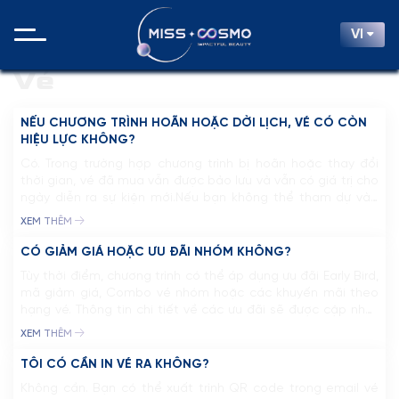
VI
Vé
NẾU CHƯƠNG TRÌNH HOÃN HOẶC DỜI LỊCH, VÉ CÓ CÒN
HIỆU LỰC KHÔNG?
Có. Trong trường hợp chương trình bị hoãn hoặc thay đổi
thời gian, vé đã mua vẫn được bảo lưu và vẫn có giá trị cho
ngày diễn ra sự kiện mới.Nếu bạn không thể tham dự vào
thời gian mới, Ban Tổ chức sẽ công bố chính sách hỗ trợ cụ
XEM THÊM
thể theo quy […]
CÓ GIẢM GIÁ HOẶC ƯU ĐÃI NHÓM KHÔNG?
Tùy thời điểm, chương trình có thể áp dụng ưu đãi Early Bird,
mã giảm giá, Combo vé nhóm hoặc các khuyến mãi theo
hạng vé. Thông tin chi tiết về các ưu đãi sẽ được cập nhật
trên fanpage chính thức của Miss Cosmo.
XEM THÊM
TÔI CÓ CẦN IN VÉ RA KHÔNG?
Không cần. Bạn có thể xuất trình QR code trong email vé