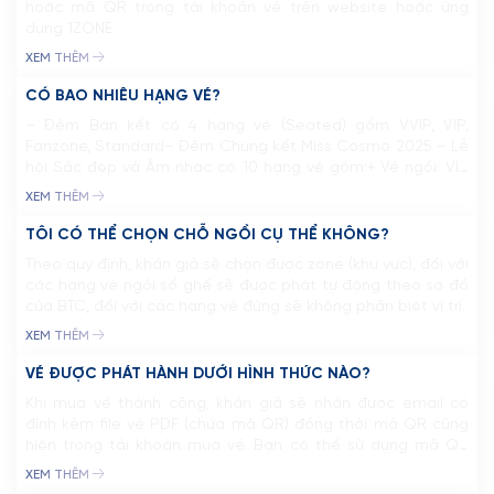
hoặc mã QR trong tài khoản vé trên website hoặc ứng
dụng 1ZONE.
XEM THÊM
CÓ BAO NHIÊU HẠNG VÉ?
– Đêm Bán kết có 4 hạng vé (Seated) gồm VVIP, VIP,
Fanzone, Standard– Đêm Chung kết Miss Cosmo 2025 – Lễ
hội Sắc đẹp và Âm nhạc có 10 hạng vé gồm:+ Vé ngồi: VIP
Lounge, Cosmo (VVIP), Sun (VIP 1), Moon (VIP 2), Neptune,
XEM THÊM
Earth và Venus.+ Vé đứng: Unicorn, Rising và Impact.
TÔI CÓ THỂ CHỌN CHỖ NGỒI CỤ THỂ KHÔNG?
Theo quy định, khán giả sẽ chọn được zone (khu vực), đối với
các hạng vé ngồi số ghế sẽ được phát tự động theo sơ đồ
của BTC, đối với các hạng vé đứng sẽ không phân biệt vị trí.
XEM THÊM
VÉ ĐƯỢC PHÁT HÀNH DƯỚI HÌNH THỨC NÀO?
Khi mua vé thành công, khán giả sẽ nhận được email có
đính kèm file vé PDF (chứa mã QR) đồng thời mã QR cũng
TRANG CHỦ
hiện trong tài khoản mua vé. Bạn có thể sử dụng mã QR
này để check-in, lưu ý bảo mật mã QR của mình, mỗi mã
MCO
XEM THÊM
QR chỉ được check-in […]