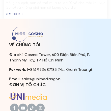
Mỗi giao dịch, bạn có thể mua tối đa 10 vé cho mỗi khu vực
(zone) và không giới hạn số lượng giao dịch.
XEM THÊM
VỀ CHÚNG TÔI
Địa chỉ
: Cosmo Tower, 600 Điện Biên Phủ, P.
Thạnh Mỹ Tây, TP. Hồ Chí Minh
For work
: (+84) 973487185 (Ms. Khanh Trương)
Email
: sales@unimediasg.vn
ĐƠN VỊ TỔ CHỨC