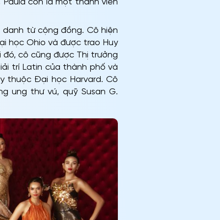
 Paula còn là một thành viên
nh danh từ cộng đồng. Cô hiện
ại học Ohio và được trao Huy
i đó, cô cũng được Thị trưởng
i trí Latin của thành phố và
dy thuộc Đại học Harvard. Cô
ng ung thư vú, quỹ Susan G.