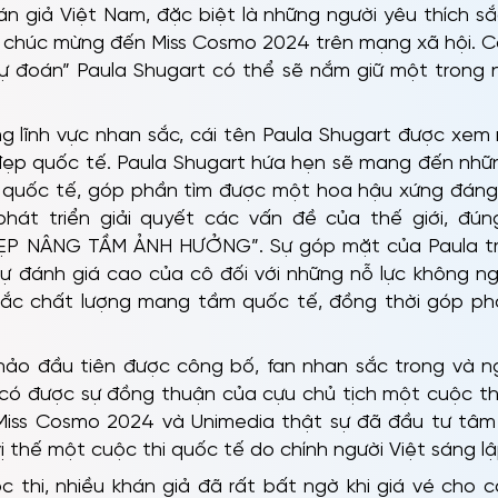
án giả Việt Nam, đặc biệt là những người yêu thích s
lời chúc mừng đến Miss Cosmo 2024 trên mạng xã hội. 
ự đoán” Paula Shugart có thể sẽ nắm giữ một trong 
ng lĩnh vực nhan sắc, cái tên Paula Shugart được xe
đẹp quốc tế. Paula Shugart hứa hẹn sẽ mang đến nhữ
 quốc tế, góp phần tìm được một hoa hậu xứng đáng, 
phát triển giải quyết các vấn đề của thế giới, đúng
ẸP NÂNG TẦM ẢNH HƯỞNG”. Sự góp mặt của Paula tr
ự đánh giá cao của cô đối với những nỗ lực không ng
sắc chất lượng mang tầm quốc tế, đồng thời góp phần
khảo đầu tiên được công bố, fan nhan sắc trong và n
để có được sự đồng thuận của cựu chủ tịch một cuộc th
Miss Cosmo 2024 và Unimedia thật sự đã đầu tư tâm s
 thế một cuộc thi quốc tế do chính người Việt sáng l
 thi, nhiều khán giả đã rất bất ngờ khi giá vé cho c