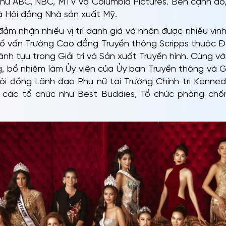
 như ABC, NBC, MTV và Columbia Pictures. Bên cạnh đó,
à Hội đồng Nhà sản xuất Mỹ.
đảm nhận nhiều vị trí danh giá và nhận được nhiều vi
Cố vấn Trường Cao đẳng Truyền thông Scripps thuộc Đ
nh tựu trong Giải trí và Sản xuất Truyền hình. Cùng vớ
, bổ nhiệm làm Ủy viên của Ủy ban Truyền thông và Giả
ội đồng Lãnh đạo Phụ nữ tại Trường Chính trị Kenne
 các tổ chức như Best Buddies, Tổ chức phòng chố