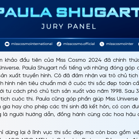
iám khảo đầu tiên của Miss Cosmo 2024 đã chính thứ
 Universe. Paula Shugart nổi tiếng với những đóng góp
ản xuất truyền hình. Cô đã đảm nhận vai trò chủ tịch M
nh hình nên tiêu chuẩn mới ở cuộc thi sắc đẹp toàn c
với tư cách phó chủ tịch sản xuất vào năm 1998. Sau 3
tịch cuộc thi. Paula cũng góp phần giúp Miss Universe
 gia hay cho phép các thí sinh đã kết hôn, có con đư
g là người hướng dẫn, đồng hành cùng các hoa hậu 
ỉ dừng lại ở lĩnh vực thi sắc đẹp mà còn bao gồm vi