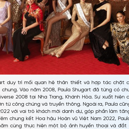
t duy trì mối quan hệ thân thiết và hợp tác chặt c
i chung. Vào năm 2008, Paula Shugart đã từng có c
niverse 2008 tại Nha Trang, Khánh Hòa. Sự xuất hiện c
n từ công chúng và truyền thông. Ngoài ra, Paula c
22 với vai trò khách mời danh dự, góp phần làm tăng
 đêm chung kết Hoa hậu Hoàn vũ Việt Nam 2022, Pau
m cùng thực hiện một bộ ảnh huyền thoại và đắt gi