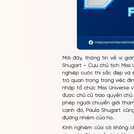
Mới đây, thông tin về vị g
Shugart – Cựu chủ tịch Miss
nghiệp cuộc thi sắc đẹp và s
trò quan trọng trong việc đị
nhập tổ chức Miss Universe 
được chủ cũ trao quyền chủ 
phép người chuyển giới tham
cạnh đó, Paula Shugart cũn
đương nhiệm của họ.
Kinh nghiệm của cô không ch