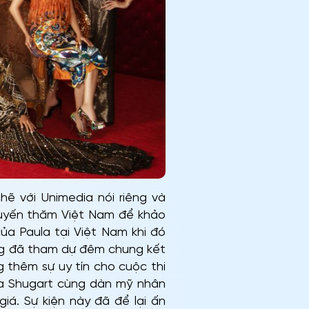
hẽ với Unimedia nói riêng và
huyến thăm Việt Nam để khảo
ủa Paula tại Việt Nam khi đó
ũng đã tham dự đêm chung kết
 thêm sự uy tín cho cuộc thi
la Shugart cùng dàn mỹ nhân
á. Sự kiện này đã để lại ấn