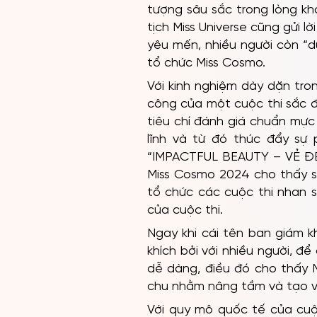
tượng sâu sắc trong lòng kh
tịch Miss Universe cũng gửi 
yêu mến, nhiều người còn “d
tổ chức Miss Cosmo.
Với kinh nghiệm dày dặn tro
công của một cuộc thi sắc 
tiêu chí đánh giá chuẩn mực
lĩnh và từ đó thúc đẩy sự 
“IMPACTFUL BEAUTY – VẺ Đ
Miss Cosmo 2024 cho thấy s
tổ chức các cuộc thi nhan 
của cuộc thi.
Ngay khi cái tên ban giám 
khích bởi với nhiều người, 
dễ dàng, điều đó cho thấy 
chu nhằm nâng tầm và tạo vị
Với quy mô quốc tế của cuộc