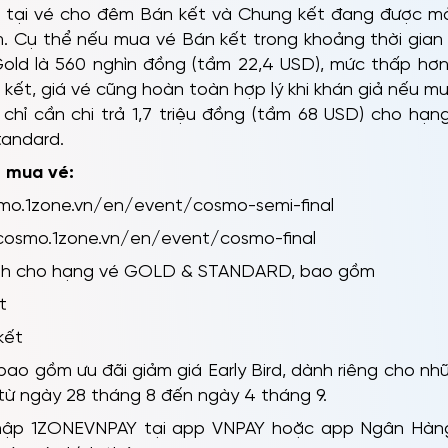
ện tại vé cho đêm Bán kết và Chung kết đang được mở
. Cụ thể nếu mua vé Bán kết trong khoảng thời gian
Gold là 560 nghìn đồng (tầm 22,4 USD), mức thấp hơ
kết, giá vé cũng hoàn toàn hợp lý khi khán giả nếu m
chỉ cần chi trả 1,7 triệu đồng (tầm 68 USD) cho hạ
tandard.
ặt mua vé:
smo.1zone.vn/en/event/cosmo-semi-final
cosmo.1zone.vn/en/event/cosmo-final
nh cho hạng vé GOLD & STANDARD, bao gồm
t
kết
ã bao gồm ưu đãi giảm giá Early Bird, dành riêng cho 
c từ ngày 28 tháng 8 đến ngày 4 tháng 9.
 Nhập 1ZONEVNPAY tại app VNPAY hoặc app Ngân Hàn