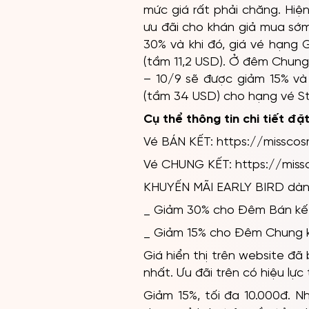
mức giá rất phải chăng. Hi
ưu đãi cho khán giả mua sớm
30% và khi đó, giá vé hạng 
(tầm 11,2 USD). Ở đêm Chung 
– 10/9 sẽ được giảm 15% và 
(tầm 34 USD) cho hạng vé S
Cụ thể thông tin chi tiết đ
Vé BÁN KẾT: https://missco
Vé CHUNG KẾT: https://miss
KHUYẾN MÃI EARLY BIRD dà
_ Giảm 30% cho Đêm Bán kế
_ Giảm 15% cho Đêm Chung 
Giá hiển thị trên website đ
nhất. Ưu đãi trên có hiệu lự
Giảm 15%, tối đa 10.000đ.