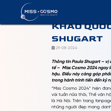
HOT: MISS
KHẢO QUỐC
SHUGART
29-08-2024
Thông tin Paula Shugart – vị 
tế – Miss Cosmo 2024 ngay l
hậu. Điều này càng góp phầ
trong hành trình tiến đến kỷ
“Miss Cosmo 2024” hiện đan
vài tuần nữa thôi, Thế vận h
là Hà Nội. Trên trang fanpag
những người đẹp mang danh h