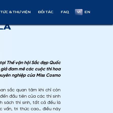
 GIÁM
VI
EN
 TỨC & THƯ VIỆN
ĐỐI TÁC
FAQ
LA
o tại Thế vận hội Sắc đẹp Quốc
 giả đam mê các cuộc thi hoa
huyên nghiệp của Miss Cosmo
an sắc quan tâm khi chỉ còn
đến đầu tiên của các thí sinh
 sách thí sinh, tất cả đều là
 vấn, tri thức cao… điều này