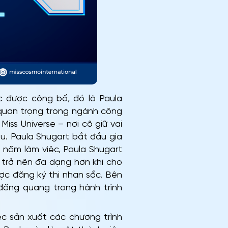
c được công bố, đó là Paula
 quan trọng trong ngành công
iss Universe – nơi cô giữ vai
ầu. Paula Shugart bắt đầu gia
 năm làm việc, Paula Shugart
 trở nên đa dạng hơn khi cho
ợc đăng ký thi nhan sắc. Bên
đăng quang trong hành trình
ệc sản xuất các chương trình