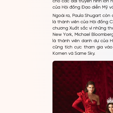
cho các đài truyền hình lớn
của Hội đồng Đạo diễn Mỹ v
Ngoài ra, Paula Shugart còn 
là thành viên của Hội đồng 
chương Xuất sắc vì những thà
New York, Michael Bloomberg
là thành viên danh dự của H
cũng tích cực tham gia vào
Komen và Same Sky.