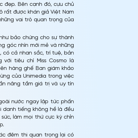
ắc đẹp. Bên cạnh đó, cựu chủ
Cô rất được khán giả Việt Nam
những vai trò quan trọng của
m như bảo chứng cho sự thành
ng góc nhìn mới mẻ và những
có cả nhan sắc, trí tuệ, bản
 với tiêu chí Miss Cosmo là
ên hàng ghế Ban giám khảo
ừng của Unimedia trong việc
 nâng tầm giá trị và uy tín
goài nước ngay lập tức phấn
i danh tiếng không hề là đều
ức, làm mọi thứ cực kỳ chỉn
ập.
ác đêm thi quan trọng lại có